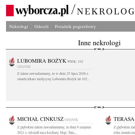
Nekrologi
Odeszli
Poradnik pogrzebowy
Inne nekrologi
LUBOMIRA BOŻYK
WIEK: 102
GDAŃSK
Z żalem zawiadamiamy, że w dniu 25 lipca 2026 r.
zmarła lekarz medycyny Lubomira Bożyk lat 102...
MICHAŁ CINKUSZ
TERASA
GDAŃSK
Z głębokim żalem zawiadamiamy, że dnia 9 sierpnia
Z głębokim żal
2021 r. odszedł nasz kochany Mąż, Tata,...
roku zmarła na