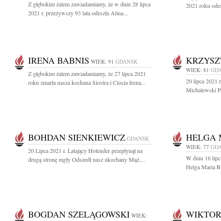
Z głębokim żalem zawiadamiamy, że w dniu 28 lipca
2021 roku odes
2021 r. przeżywszy 93 lata odeszła Alina...
IRENA BABNIS
KRZYSZ
WIEK: 91
GDAŃSK
WIEK: 81
GD
Z głębokim żalem zawiadamiamy, że 27 lipca 2021
20 lipca 2021 
roku zmarła nasza kochana Siostra i Ciocia Irena...
Michalewski Po
BOHDAN SIENKIEWICZ
HELGA 
GDAŃSK
WIEK: 77
GD
20 Lipca 2021 r. Latający Holender przepłynął na
W dniu 16 lipc
drugą stronę mgły Odszedł nasz ukochany Mąż,...
Helga Maria B
BOGDAN SZELĄGOWSKI
WIKTOR
WIEK: