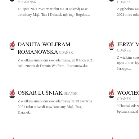
80
GDAŃSK
GDAŃSK
18 lipca 2021 roku w wieku 80 lat odszedł nasz
Z głębokim żal
ukochany Mąż, Tata i Dziadek mjr mgr Bogdan...
2021 roku odes
DANUTA WOLFRAM-
JERZY M
ROMANOWSKA
GDAŃSK
GDAŃSK
Z wielkim smu
Z wielkim smutkiem zawiadamiamy, że 8 lipca 2021
lipca 2021r. b
roku zmarła dr Danuta Wolfram - Romanowska...
Jerzego...
OSKAR LUŚNIAK
WOJCIE
GDAŃSK
GDAŃSK
Z wielkim smutkiem zawiadamiamy że 28 czerwca
"Chociaż odsze
2021 roku odszedł nasz kochany Mąż, Tata,
będziesz nadal
Dziadek...