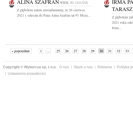
ALINA SZAFRAN
IRMA P
WIEK: 91
GDAŃSK
TARASZ
Z głębokim żalem zawiadamiamy, że 26 czerwca
2021 r. odeszła do Pana Alina Szafran lat 91 Msza...
Z głębokim ża
2021 roku ode
Irma...
« poprzednie
1
...
25
26
27
28
29
30
31
32
33
»
Copyright © Wyborcza sp. z o.o.
O nas
Staże u nas
Reklama
Polityka 
Ustawienia prywatności