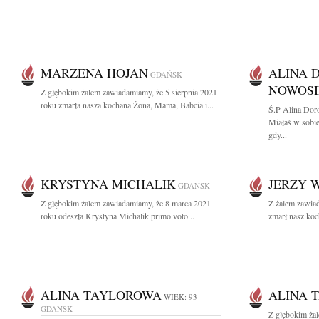
MARZENA HOJAN
ALINA 
GDAŃSK
NOWOSI
Z głębokim żalem zawiadamiamy, że 5 sierpnia 2021
roku zmarła nasza kochana Żona, Mama, Babcia i...
Ś.P Alina Dor
Miałaś w sobi
gdy...
KRYSTYNA MICHALIK
JERZY 
GDAŃSK
Z głębokim żalem zawiadamiamy, że 8 marca 2021
Z żalem zawiad
roku odeszła Krystyna Michalik primo voto...
zmarł nasz koc
ALINA TAYLOROWA
ALINA 
WIEK: 93
GDAŃSK
Z głębokim żal