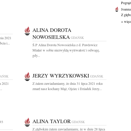
Pogrąż
Joanna
Z głęb
+ więc
ALINA DOROTA
NOWOSIELSKA
nia 2021
GDAŃSK
ia i...
Ś.P Alina Dorota Nowosielska z d. Pawłowicz
Miałaś w sobie niezwykłą wytrwałość i odwagę,
gdy...
JERZY WYRZYKOWSKI
AŃSK
GDAŃSK
a 2021
Z żalem zawiadamiamy, że dnia 31 lipca 2021 roku
..
zmarł nasz kochany Mąż, Ojciec i Dziadek Jerzy...
ALINA TAYLOR
93
GDAŃSK
Z głębokim żalem zawiadamiamy, że w dniu 28 lipca