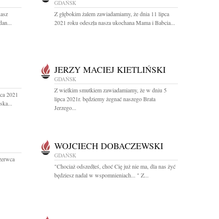
GDAŃSK
nasz
Z głębokim żalem zawiadamiamy, że dnia 11 lipca
an...
2021 roku odeszła nasza ukochana Mama i Babcia...
JERZY MACIEJ KIETLIŃSKI
GDAŃSK
Z wielkim smutkiem zawiadamiamy, że w dniu 5
pca 2021
lipca 2021r. będziemy żegnać naszego Brata
ka...
Jerzego...
WOJCIECH DOBACZEWSKI
GDAŃSK
zerwca
"Chociaż odszedłeś, choć Cię już nie ma, dla nas żyć
będziesz nadal w wspomnieniach... " Z...