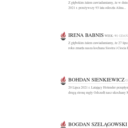
Z głębokim żalem zawiadamiamy, że w dniu 
2021 r. przeżywszy 93 lata odeszła Alina...
IRENA BABNIS
WIEK: 91
GDAŃ
Z głębokim żalem zawiadamiamy, że 27 lipc
roku zmarła nasza kochana Siostra i Ciocia I
BOHDAN SIENKIEWICZ
G
20 Lipca 2021 r. Latający Holender przepłyn
drugą stronę mgły Odszedł nasz ukochany M
BOGDAN SZELĄGOWSKI