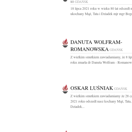
80
GDAŃSK
18 lipca 2021 roku w wieku 80 lat odszedł 
ukochany Mąż, Tata i Dziadek mjr mgr Bogd
DANUTA WOLFRAM-
ROMANOWSKA
GDAŃSK
Z wielkim smutkiem zawiadamiamy, że 8 li
roku zmarła dr Danuta Wolfram - Romanows
OSKAR LUŚNIAK
GDAŃSK
Z wielkim smutkiem zawiadamiamy że 28 c
2021 roku odszedł nasz kochany Mąż, Tata,
Dziadek...