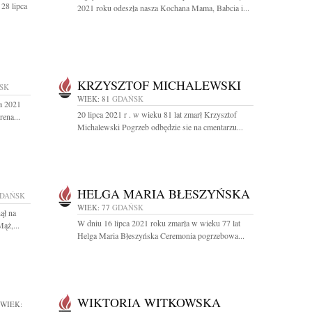
28 lipca
2021 roku odeszła nasza Kochana Mama, Babcia i...
KRZYSZTOF MICHALEWSKI
SK
WIEK: 81
GDAŃSK
a 2021
20 lipca 2021 r . w wieku 81 lat zmarł Krzysztof
rena...
Michalewski Pogrzeb odbędzie sie na cmentarzu...
HELGA MARIA BŁESZYŃSKA
DAŃSK
WIEK: 77
GDAŃSK
ął na
W dniu 16 lipca 2021 roku zmarła w wieku 77 lat
ąż,...
Helga Maria Błeszyńska Ceremonia pogrzebowa...
WIKTORIA WITKOWSKA
WIEK: