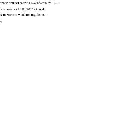
ona w smutku rodzina zawiadamia, że 12...
 Kalinowska
16.07.2026
Gdańsk
okim żalem zawiadamiamy, że po...
ej