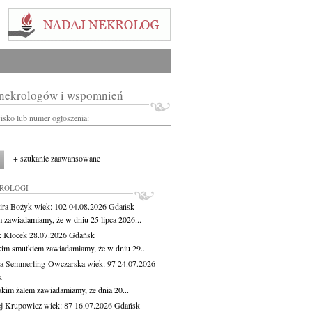
 nekrologów i wspomnień
wisko lub numer ogłoszenia:
+ szukanie zaawansowane
KROLOGI
ira Bożyk
wiek: 102
04.08.2026
Gdańsk
m zawiadamiamy, że w dniu 25 lipca 2026...
 Klocek
28.07.2026
Gdańsk
kim smutkiem zawiadamiamy, że w dniu 29...
a Semmerling-Owczarska
wiek: 97
24.07.2026
k
okim żalem zawiadamiamy, że dnia 20...
j Krupowicz
wiek: 87
16.07.2026
Gdańsk