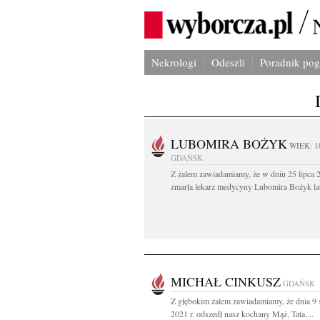
Nekrologi
Odeszli
Poradnik po
LUBOMIRA BOŻYK
WIEK: 1
GDAŃSK
Z żalem zawiadamiamy, że w dniu 25 lipca 2
zmarła lekarz medycyny Lubomira Bożyk lat
MICHAŁ CINKUSZ
GDAŃSK
Z głębokim żalem zawiadamiamy, że dnia 9 
2021 r. odszedł nasz kochany Mąż, Tata,...