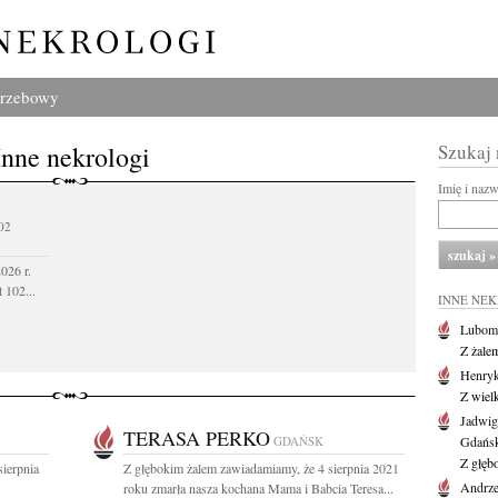
grzebowy
Inne nekrologi
Szukaj
Imię i naz
02
026 r.
 102...
INNE NE
Lubom
Z żale
Henryk
Z wiel
Jadwig
TERASA PERKO
GDAŃSK
Gdańs
Z głęb
sierpnia
Z głębokim żalem zawiadamiamy, że 4 sierpnia 2021
Andrze
roku zmarła nasza kochana Mama i Babcia Teresa...