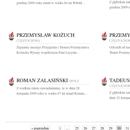
Z głębokim ża
grudnia 2009 roku zmarł w wieku 84 lat Witold...
grudnia 2009 r
PRZEMYSŁAW KOŻUCH
PRZEMY
CZĘSTOCHOWA
CZĘSTOCHO
Żegnamy naszego Przyjaciela i Trenera Przemysława
Odszedł od nas
Kożucha Wyrazy współczucia Pani Lucynie...
Trener Przemy
ROMAN ZALASIŃSKI
TADEUS
OPOLE
CZĘSTOCHO
Z wielkim żalem zawiadamiamy, że w dniu 28
Z głębokim sm
listopada 2009 roku w wieku 67 lat zmarł Roman...
dniu 22 listop
« poprzednie
1
...
25
26
27
28
29
30
31