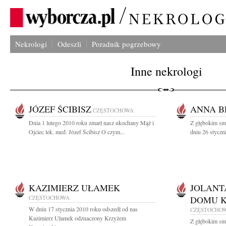
Nekrologi
Odeszli
Poradnik pogrzebowy
Inne nekrologi
JÓZEF ŚCIBISZ
ANNA B
CZĘSTOCHOWA
Dnia 1 lutego 2010 roku zmarł nasz ukochany Mąż i
Z głębokim sm
Ojciec lek. med. Józef Ścibisz O czym...
dniu 26 styczn
KAZIMIERZ UŁAMEK
JOLANT
CZĘSTOCHOWA
DOMU K
W dniu 17 stycznia 2010 roku odszedł od nas
CZĘSTOCHO
Kazimierz Ułamek odznaczony Krzyżem
Z głębokim sm