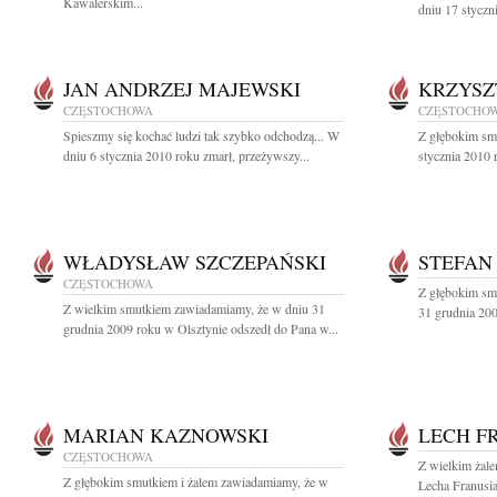
Kawalerskim...
dniu 17 styczni
JAN ANDRZEJ MAJEWSKI
KRZYSZ
CZĘSTOCHOWA
CZĘSTOCHO
Spieszmy się kochać ludzi tak szybko odchodzą... W
Z głębokim sm
dniu 6 stycznia 2010 roku zmarł, przeżywszy...
stycznia 2010 
WŁADYSŁAW SZCZEPAŃSKI
STEFAN
CZĘSTOCHOWA
Z głębokim sm
Z wielkim smutkiem zawiadamiamy, że w dniu 31
31 grudnia 200
grudnia 2009 roku w Olsztynie odszedł do Pana w...
MARIAN KAZNOWSKI
LECH F
CZĘSTOCHOWA
Z wielkim żal
Z głębokim smutkiem i żalem zawiadamiamy, że w
Lecha Franusia