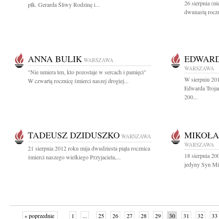
26 sierpnia (n
płk. Gerarda Śliwy Rodzinę i...
dwunastą roczn
ANNA BULIK
EDWARD
WARSZAWA
WARSZAWA
"Nie umiera ten, kto pozostaje w sercach i pamięci"
W sierpniu 201
W czwartą rocznicę śmierci naszej drogiej...
Edwarda Troja
200...
TADEUSZ DZIDUSZKO
MIKOŁA
WARSZAWA
WARSZAWA
21 sierpnia 2012 roku mija dwudziesta piąta rocznica
18 sierpnia 20
śmierci naszego wielkiego Przyjaciela,...
jedyny Syn Mik
« poprzednie
1
...
25
26
27
28
29
30
31
32
33