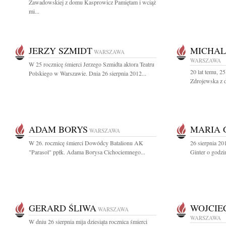
Zawadowskiej z domu Kasprowicz Pamiętam i wciąż
mi...
JERZY SZMIDT
MICHAL
WARSZAWA
WARSZAWA
W 25 rocznicę śmierci Jerzego Szmidta aktora Teatru
20 lat temu, 2
Polskiego w Warszawie. Dnia 26 sierpnia 2012...
Zdrojewska z 
ADAM BORYS
MARIA 
WARSZAWA
W 26. rocznicę śmierci Dowódcy Batalionu AK
26 sierpnia 20
"Parasol" ppłk. Adama Borysa Cichociemnego...
Ginter o godzi
GERARD ŚLIWA
WOJCIE
WARSZAWA
WARSZAWA
W dniu 26 sierpnia mija dziesiąta rocznica śmierci