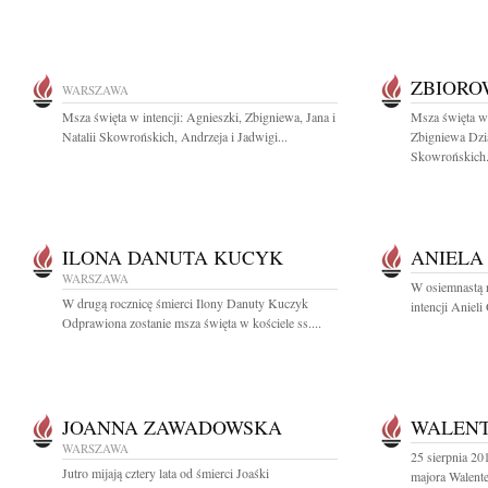
ZBIOR
WARSZAWA
Msza święta w intencji: Agnieszki, Zbigniewa, Jana i
Msza święta w 
Natalii Skowrońskich, Andrzeja i Jadwigi...
Zbigniewa Dzia
Skowrońskich.
ILONA DANUTA KUCYK
ANIELA
WARSZAWA
W osiemnastą r
W drugą rocznicę śmierci Ilony Danuty Kuczyk
intencji Anieli
Odprawiona zostanie msza święta w kościele ss....
JOANNA ZAWADOWSKA
WALENT
WARSZAWA
25 sierpnia 20
Jutro mijają cztery lata od śmierci Joaśki
majora Walente