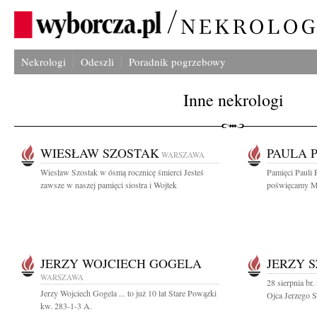
Nekrologi
Odeszli
Poradnik pogrzebowy
Inne nekrologi
WIESŁAW SZOSTAK
PAULA 
WARSZAWA
Wiesław Szostak w ósmą rocznicę śmierci Jesteś
Pamięci Pauli 
zawsze w naszej pamięci siostra i Wojtek
poświęcamy Msz
JERZY WOJCIECH GOGELA
JERZY 
WARSZAWA
28 sierpnia br.
Jerzy Wojciech Gogela ... to już 10 lat Stare Powązki
Ojca Jerzego 
kw. 283-1-3 A.