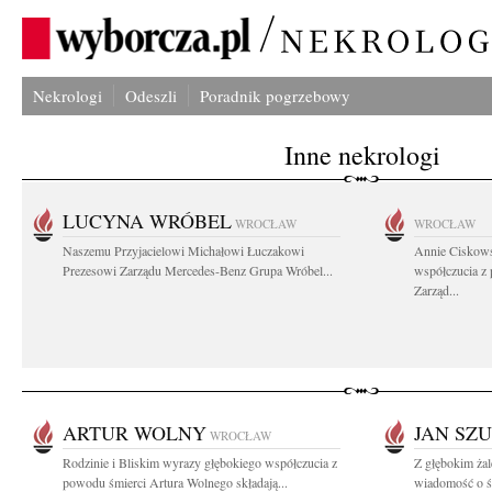
Nekrologi
Odeszli
Poradnik pogrzebowy
Inne nekrologi
LUCYNA WRÓBEL
WROCŁAW
WROCŁAW
Naszemu Przyjacielowi Michałowi Łuczakowi
Annie Ciskows
Prezesowi Zarządu Mercedes-Benz Grupa Wróbel...
współczucia z
Zarząd...
ARTUR WOLNY
JAN SZ
WROCŁAW
Rodzinie i Bliskim wyrazy głębokiego współczucia z
Z głębokim żal
powodu śmierci Artura Wolnego składają...
wiadomość o ś