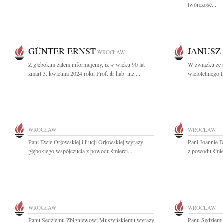
twórczość...
GÜNTER ERNST
JANUSZ
WROCŁAW
Z głębokim żalem informujemy, iż w wieku 90 lat
W związku ze 
zmarł 3. kwietnia 2024 roku Prof. dr hab. inż....
wieloletniego 
WROCŁAW
WROCŁAW
Pani Ewie Orłowskiej i Łucji Orłowskiej wyrazy
Pani Joannie 
głębokiego współczucia z powodu śmierci...
z powodu śmier
WROCŁAW
WROCŁAW
Panu Sędziemu Zbigniewowi Muszyńskiemu wyrazy
Panu Sędziem