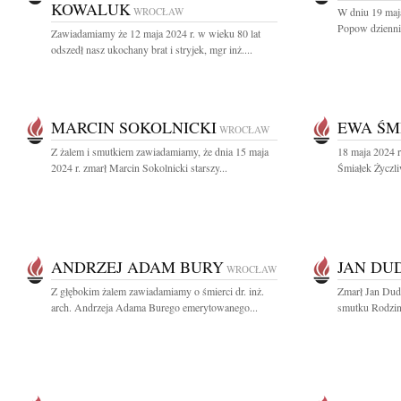
KOWALUK
WROCŁAW
W dniu 19 maj
Popow dziennik
Zawiadamiamy że 12 maja 2024 r. w wieku 80 lat
odszedł nasz ukochany brat i stryjek, mgr inż....
MARCIN SOKOLNICKI
EWA ŚM
WROCŁAW
Z żalem i smutkiem zawiadamiamy, że dnia 15 maja
18 maja 2024 r
2024 r. zmarł Marcin Sokolnicki starszy...
Śmiałek Życzli
ANDRZEJ ADAM BURY
JAN DU
WROCŁAW
Z głębokim żalem zawiadamiamy o śmierci dr. inż.
Zmarł Jan Dud
arch. Andrzeja Adama Burego emerytowanego...
smutku Rodzi