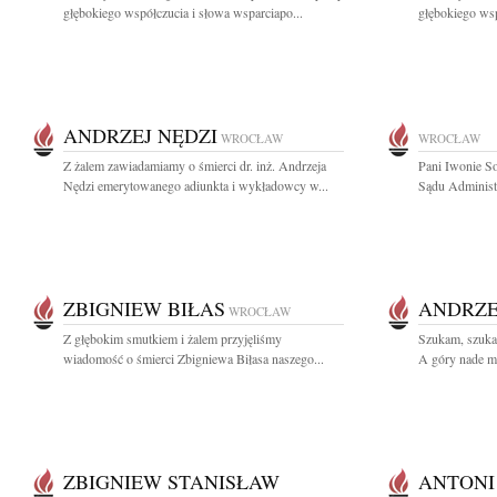
głębokiego współczucia i słowa wsparciapo...
głębokiego wsp
ANDRZEJ NĘDZI
WROCŁAW
WROCŁAW
Z żalem zawiadamiamy o śmierci dr. inż. Andrzeja
Pani Iwonie S
Nędzi emerytowanego adiunkta i wykładowcy w...
Sądu Administ
ZBIGNIEW BIŁAS
ANDRZE
WROCŁAW
Z głębokim smutkiem i żalem przyjęliśmy
Szukam, szukan
wiadomość o śmierci Zbigniewa Biłasa naszego...
A góry nade mn
ZBIGNIEW STANISŁAW
ANTONI