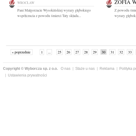
ZOFIA 
WROCŁAW
Pani Małgorzacie Wysokińskiej wyrazy głębokiego
Z powodu śmie
współczucia z powodu śmierci Taty składa...
wyrazy głęboki
« poprzednie
1
...
25
26
27
28
29
30
31
32
33
»
Copyright © Wyborcza sp. z o.o.
O nas
Staże u nas
Reklama
Polityka 
Ustawienia prywatności