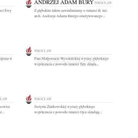
ANDRZEJ ADAM BURY
WROCŁAW
erci Ewy
Z głębokim żalem zawiadamiamy o śmierci dr. inż.
.
arch. Andrzeja Adama Burego emerytowanego...
WROCŁAW
rążona w
Pani Małgorzacie Wysokińskiej wyrazy głębokiego
współczucia z powodu śmierci Taty składa...
ŁAW
WROCŁAW
ckowicz
Justynie Ziarkowskiej wyrazy głębokiego
...
współczucia z powodu śmierci Ojca składają...