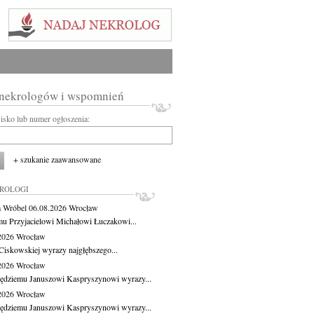
 nekrologów i wspomnień
wisko lub numer ogłoszenia:
+ szukanie zaawansowane
KROLOGI
 Wróbel
06.08.2026
Wrocław
u Przyjacielowi Michałowi Łuczakowi...
.2026
Wrocław
Ciskowskiej wyrazy najgłębszego...
.2026
Wrocław
ędziemu Januszowi Kaspryszynowi wyrazy...
.2026
Wrocław
ędziemu Januszowi Kaspryszynowi wyrazy...