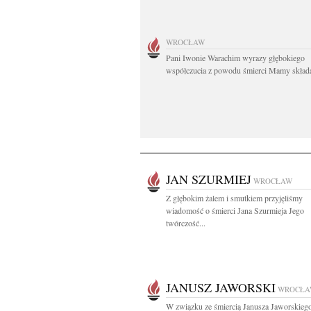
WROCŁAW
Pani Iwonie Warachim wyrazy głębokiego
współczucia z powodu śmierci Mamy składaj
JAN SZURMIEJ
WROCŁAW
Z głębokim żalem i smutkiem przyjęliśmy
wiadomość o śmierci Jana Szurmieja Jego
twórczość...
JANUSZ JAWORSKI
WROCŁA
W związku ze śmiercią Janusza Jaworskieg