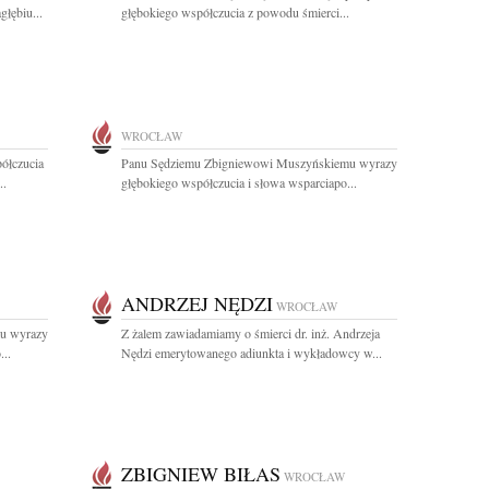
łębiu...
głębokiego współczucia z powodu śmierci...
WROCŁAW
ółczucia
Panu Sędziemu Zbigniewowi Muszyńskiemu wyrazy
..
głębokiego współczucia i słowa wsparciapo...
ANDRZEJ NĘDZI
WROCŁAW
u wyrazy
Z żalem zawiadamiamy o śmierci dr. inż. Andrzeja
...
Nędzi emerytowanego adiunkta i wykładowcy w...
ZBIGNIEW BIŁAS
WROCŁAW