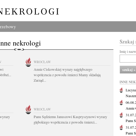
grzebowy
Inne nekrologi
Szukaj
Imię i naz
W
WROCŁAW
owi
Annie Ciskowskiej wyrazy najgłębszego
róbel...
współczucia z powodu śmierci Mamy składają
Zarząd...
INNE NE
Lucyna
Naszem
06.08
Annie 
WROCŁAW
31.07
wyrazy
Panu Sędziemu Januszowi Kaspryszynowi wyrazy
Panu S
głębokiego współczucia z powodu śmierci...
31.07
Panu S