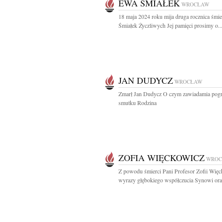
EWA ŚMIAŁEK
WROCŁAW
18 maja 2024 roku mija druga rocznica śmi
Śmiałek Życzliwych Jej pamięci prosimy o..
JAN DUDYCZ
WROCŁAW
Zmarł Jan Dudycz O czym zawiadamia pog
smutku Rodzina
ZOFIA WIĘCKOWICZ
WROC
Z powodu śmierci Pani Profesor Zofii Wię
wyrazy głębokiego współczucia Synowi oraz