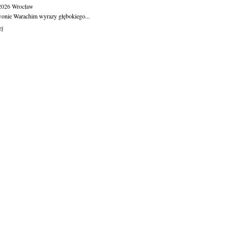
.2026
Wrocław
wonie Warachim wyrazy głębokiego...
ej