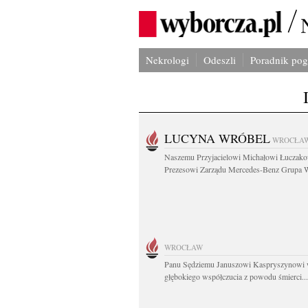
Nekrologi
Odeszli
Poradnik po
LUCYNA WRÓBEL
WROCŁA
Naszemu Przyjacielowi Michałowi Łuczak
Prezesowi Zarządu Mercedes-Benz Grupa W
WROCŁAW
Panu Sędziemu Januszowi Kaspryszynowi 
głębokiego współczucia z powodu śmierci...