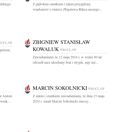
ódzkiego
Z głębokim smutkiem i żalem przyjęliśmy
wiadomość o śmierci Zbigniewa Biłasa naszego...
ZBIGNIEW STANISŁAW
ROCŁAW
KOWALUK
 piórem,
WROCŁAW
Zawiadamiamy że 12 maja 2024 r. w wieku 80 lat
odszedł nasz ukochany brat i stryjek, mgr inż....
MARCIN SOKOLNICKI
WROCŁAW
at Antoni
Z żalem i smutkiem zawiadamiamy, że dnia 15 maja
ownik...
2024 r. zmarł Marcin Sokolnicki starszy...