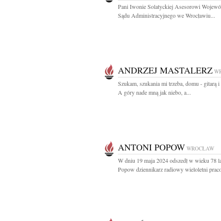
Pani Iwonie Solatyckiej Asesorowi Wojew
Sądu Administracyjnego we Wrocławiu...
ANDRZEJ MASTALERZ
W
Szukam, szukania mi trzeba, domu - gitarą i
A góry nade mną jak niebo, a...
ANTONI POPOW
WROCŁAW
W dniu 19 maja 2024 odszedł w wieku 78 l
Popow dziennikarz radiowy wieloletni prac