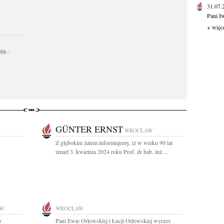
31.07
Pani I
+ więc
ą...
GÜNTER ERNST
WROCŁAW
Z głębokim żalem informujemy, iż w wieku 90 lat
zmarł 3. kwietnia 2024 roku Prof. dr hab. inż....
W
WROCŁAW
o
Pani Ewie Orłowskiej i Łucji Orłowskiej wyrazy