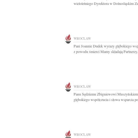
wieloletniego Dyrektora w Dolnośląskim Zag
WROCŁAW
Pani Joannie Dudek wyrazy głębokiego wsp
z powodu śmierci Mamy składają Partnerzy.
WROCŁAW
Panu Sędziemu Zbigniewowi Muszyńskiem
głębokiego współczucia i słowa wsparcia po
WROCŁAW