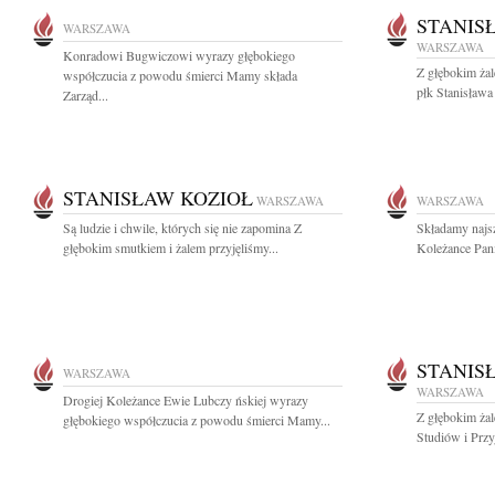
STANIS
WARSZAWA
WARSZAWA
Konradowi Bugwiczowi wyrazy głębokiego
Z głębokim ża
współczucia z powodu śmierci Mamy składa
płk Stanisława
Zarząd...
STANISŁAW KOZIOŁ
WARSZAWA
WARSZAWA
Są ludzie i chwile, których się nie zapomina Z
Składamy najs
głębokim smutkiem i żalem przyjęliśmy...
Koleżance Pani
STANIS
WARSZAWA
WARSZAWA
Drogiej Koleżance Ewie Lubczy ńskiej wyrazy
Z głębokim ża
głębokiego współczucia z powodu śmierci Mamy...
Studiów i Przy