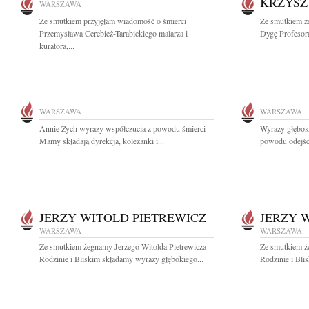
KRZYSZ
WARSZAWA
Ze smutkiem przyjęłam wiadomość o śmierci
Ze smutkiem że
Przemysława Cerebież-Tarabickiego malarza i
Dygę Profesora
kuratora,...
WARSZAWA
WARSZAWA
Annie Zych wyrazy współczucia z powodu śmierci
Wyrazy głębok
Mamy składają dyrekcja, koleżanki i...
powodu odejści
JERZY WITOLD PIETREWICZ
JERZY 
WARSZAWA
WARSZAWA
Ze smutkiem żegnamy Jerzego Witolda Pietrewicza
Ze smutkiem ż
Rodzinie i Bliskim składamy wyrazy głębokiego...
Rodzinie i Bli