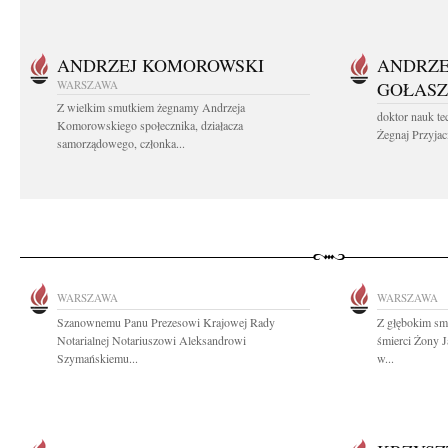
ANDRZEJ KOMOROWSKI
ANDRZE
WARSZAWA
GOŁASZ
Z wielkim smutkiem żegnamy Andrzeja
doktor nauk te
Komorowskiego społecznika, działacza
Żegnaj Przyjaci
samorządowego, członka...
WARSZAWA
WARSZAWA
Szanownemu Panu Prezesowi Krajowej Rady
Z głębokim sm
Notarialnej Notariuszowi Aleksandrowi
śmierci Żony 
Szymańskiemu...
w...