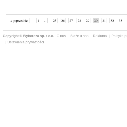
« poprzednie
1
...
25
26
27
28
29
30
31
32
33
»
Copyright © Wyborcza sp. z o.o.
O nas
Staże u nas
Reklama
Polityka 
Ustawienia prywatności