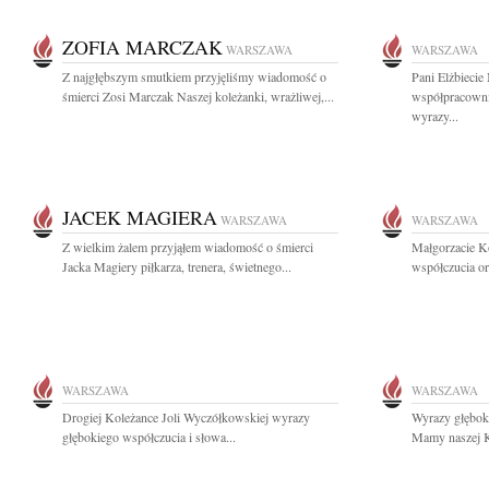
ZOFIA MARCZAK
WARSZAWA
WARSZAWA
Z najgłębszym smutkiem przyjęliśmy wiadomość o
Pani Elżbieci
śmierci Zosi Marczak Naszej koleżanki, wrażliwej,...
współpracowni
wyrazy...
JACEK MAGIERA
WARSZAWA
WARSZAWA
Z wielkim żalem przyjąłem wiadomość o śmierci
Małgorzacie K
Jacka Magiery piłkarza, trenera, świetnego...
współczucia or
WARSZAWA
WARSZAWA
Drogiej Koleżance Joli Wyczółkowskiej wyrazy
Wyrazy głębok
głębokiego współczucia i słowa...
Mamy naszej Ko