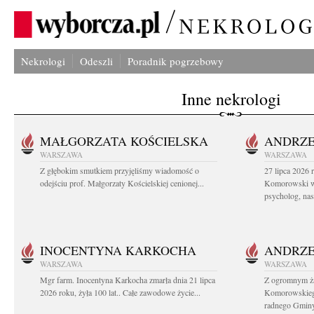
Nekrologi
Odeszli
Poradnik pogrzebowy
Inne nekrologi
MAŁGORZATA KOŚCIELSKA
ANDRZE
WARSZAWA
WARSZAWA
Z głębokim smutkiem przyjęliśmy wiadomość o
27 lipca 2026 
odejściu prof. Małgorzaty Kościelskiej cenionej...
Komorowski ws
psycholog, nasz
INOCENTYNA KARKOCHA
ANDRZE
WARSZAWA
WARSZAWA
Mgr farm. Inocentyna Karkocha zmarła dnia 21 lipca
Z ogromnym ż
2026 roku, żyła 100 lat.. Całe zawodowe życie...
Komorowskiego
radnego Gminy