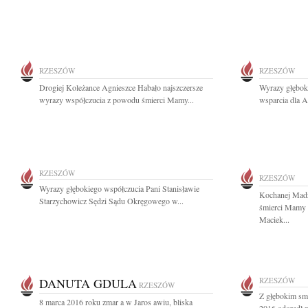
RZESZÓW
RZESZÓW
Drogiej Koleżance Agnieszce Habało najszczersze
Wyrazy głęboki
wyrazy współczucia z powodu śmierci Mamy...
wsparcia dla Al
RZESZÓW
RZESZÓW
Wyrazy głębokiego współczucia Pani Stanisławie
Kochanej Madz
Starzychowicz Sędzi Sądu Okręgowego w...
śmierci Mamy 
Maciek...
DANUTA GDULA
RZESZÓW
RZESZÓW
Z głębokim sm
8 marca 2016 roku zmar a w Jaros awiu, bliska