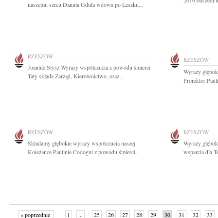
2016 odszedł n
naszemu sercu Danuta Gdula wdowa po Leszku...
RZESZÓW
RZESZÓW
Joannie Słysz Wyrazy współczucia z powodu śmierci
Wyrazy głęboki
Taty składa Zarząd, Kierownictwo, oraz...
Prorektor Paul
RZESZÓW
RZESZÓW
Składamy głębokie wyrazy współczucia naszej
Wyrazy głęboki
Koleżance Paulinie Codogni z powodu śmierci...
wsparcia dla T
« poprzednie
1
...
25
26
27
28
29
30
31
32
33