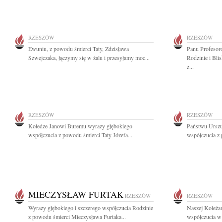
RZESZÓW
RZESZÓW
Ewuniu, z powodu śmierci Taty, Zdzisława
Panu Profesor
Szwejczaka, łączymy się w żalu i przesyłamy moc...
Rodzinie i Bli
z...
RZESZÓW
RZESZÓW
Koledze Janowi Buremu wyrazy głębokiego
Państwu Urszu
współczucia z powodu śmierci Taty Józefa...
współczucia z 
MIECZYSŁAW FURTAK
RZESZÓW
RZESZÓW
Wyrazy głębokiego i szczerego współczucia Rodzinie
Naszej Koleża
z powodu śmierci Mieczysława Furtaka...
współczucia w 