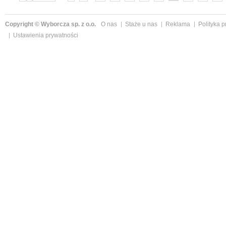
»
Copyright © Wyborcza sp. z o.o.
O nas
Staże u nas
Reklama
Polityka 
Ustawienia prywatności