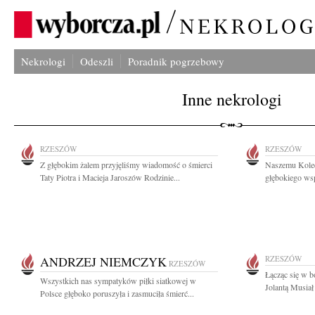
Nekrologi
Odeszli
Poradnik pogrzebowy
Inne nekrologi
RZESZÓW
RZESZÓW
Z głębokim żalem przyjęliśmy wiadomość o śmierci
Naszemu Koled
Taty Piotra i Macieja Jaroszów Rodzinie...
głębokiego wsp
ANDRZEJ NIEMCZYK
RZESZÓW
RZESZÓW
Łącząc się w bó
Wszystkich nas sympatyków piłki siatkowej w
Jolantą Musiał
Polsce głęboko poruszyła i zasmuciła śmierć...