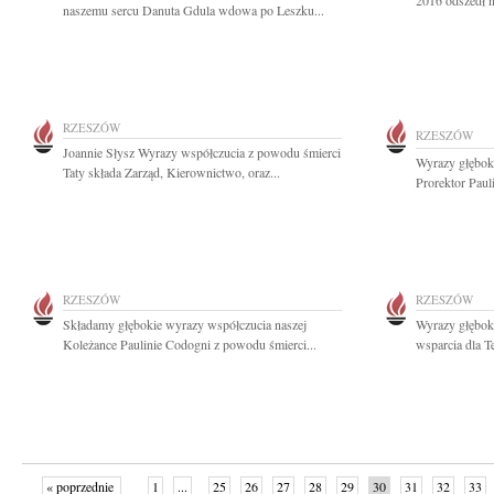
2016 odszedł n
naszemu sercu Danuta Gdula wdowa po Leszku...
RZESZÓW
RZESZÓW
Joannie Słysz Wyrazy współczucia z powodu śmierci
Wyrazy głęboki
Taty składa Zarząd, Kierownictwo, oraz...
Prorektor Paul
RZESZÓW
RZESZÓW
Składamy głębokie wyrazy współczucia naszej
Wyrazy głęboki
Koleżance Paulinie Codogni z powodu śmierci...
wsparcia dla T
« poprzednie
1
...
25
26
27
28
29
30
31
32
33