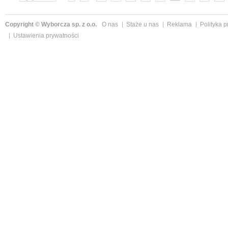
»
Copyright © Wyborcza sp. z o.o.
O nas
Staże u nas
Reklama
Polityka 
Ustawienia prywatności