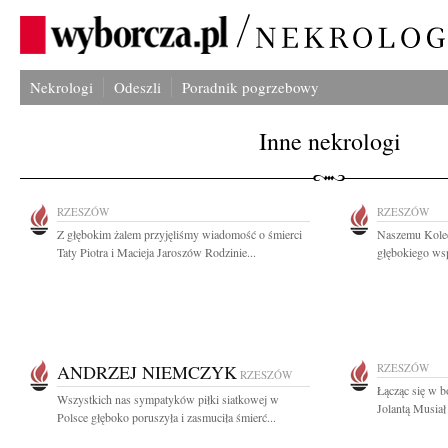
Nekrologi
Odeszli
Poradnik pogrzebowy
Inne nekrologi
RZESZÓW
RZESZÓW
Z głębokim żalem przyjęliśmy wiadomość o śmierci
Naszemu Koled
Taty Piotra i Macieja Jaroszów Rodzinie...
głębokiego wsp
ANDRZEJ NIEMCZYK
RZESZÓW
RZESZÓW
Łącząc się w bó
Wszystkich nas sympatyków piłki siatkowej w
Jolantą Musiał
Polsce głęboko poruszyła i zasmuciła śmierć...