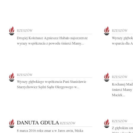
RZESZÓW
RZESZÓW
Drogiej Koleżance Agnieszce Habało najszczersze
Wyrazy głęboki
wyrazy współczucia z powodu śmierci Mamy...
wsparcia dla Al
RZESZÓW
RZESZÓW
Wyrazy głębokiego współczucia Pani Stanisławie
Kochanej Madz
Starzychowicz Sędzi Sądu Okręgowego w...
śmierci Mamy 
Maciek...
DANUTA GDULA
RZESZÓW
RZESZÓW
Z głębokim sm
8 marca 2016 roku zmar a w Jaros awiu, bliska