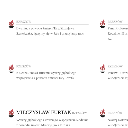
RZESZÓW
RZESZÓW
Ewuniu, z powodu śmierci Taty, Zdzisława
Panu Profesor
Szwejczaka, łączymy się w żalu i przesyłamy moc...
Rodzinie i Bli
z...
RZESZÓW
RZESZÓW
Koledze Janowi Buremu wyrazy głębokiego
Państwu Urszu
współczucia z powodu śmierci Taty Józefa...
współczucia z 
MIECZYSŁAW FURTAK
RZESZÓW
RZESZÓW
Wyrazy głębokiego i szczerego współczucia Rodzinie
Naszej Koleża
z powodu śmierci Mieczysława Furtaka...
współczucia w 