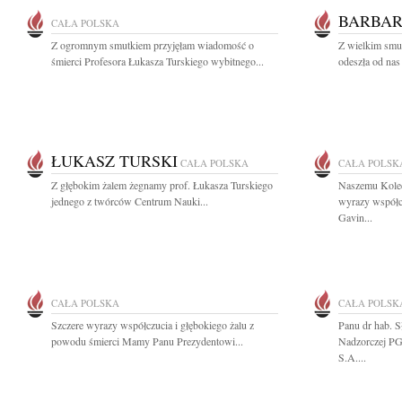
BARBAR
CAŁA POLSKA
Z ogromnym smutkiem przyjęłam wiadomość o
Z wielkim smu
śmierci Profesora Łukasza Turskiego wybitnego...
odeszła od nas
ŁUKASZ TURSKI
CAŁA POLSKA
CAŁA POLSK
Z głębokim żalem żegnamy prof. Łukasza Turskiego
Naszemu Kole
jednego z twórców Centrum Nauki...
wyrazy współc
Gavin...
CAŁA POLSKA
CAŁA POLSK
Szczere wyrazy współczucia i głębokiego żalu z
Panu dr hab. 
powodu śmierci Mamy Panu Prezydentowi...
Nadzorczej PG
S.A....