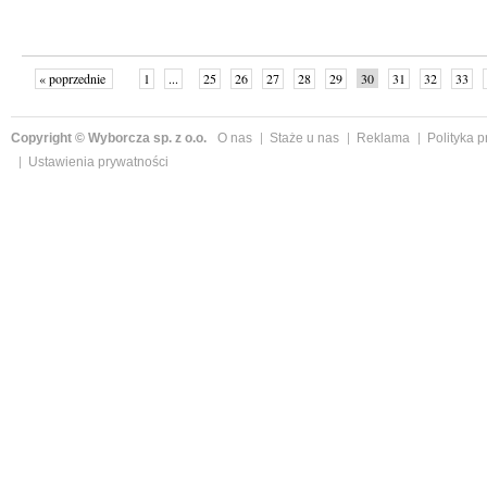
« poprzednie
1
...
25
26
27
28
29
30
31
32
33
»
Copyright © Wyborcza sp. z o.o.
O nas
Staże u nas
Reklama
Polityka 
Ustawienia prywatności