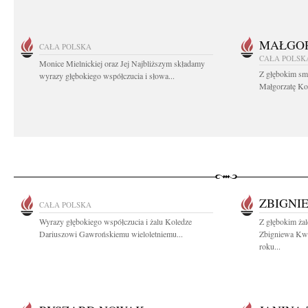
MAŁGOR
CAŁA POLSKA
CAŁA POLSK
Monice Mielnickiej oraz Jej Najbliższym składamy
Z głębokim sm
wyrazy głębokiego współczucia i słowa...
Małgorzatę Koś
ZBIGNI
CAŁA POLSKA
Wyrazy głębokiego współczucia i żalu Koledze
Z głębokim żal
Dariuszowi Gawrońskiemu wieloletniemu...
Zbigniewa Kwi
roku...