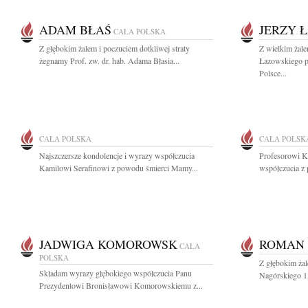
ADAM BŁAŚ
JERZY 
CAŁA POLSKA
Z głębokim żalem i poczuciem dotkliwej straty
Z wielkim żale
żegnamy Prof. zw. dr. hab. Adama Błasia...
Łazowskiego pi
Polsce...
CAŁA POLSKA
CAŁA POLSK
Najszczersze kondolencje i wyrazy współczucia
Profesorowi K
Kamilowi Serafinowi z powodu śmierci Mamy...
współczucia z 
JADWIGA KOMOROWSK
ROMAN 
CAŁA
POLSKA
Z głębokim ża
Składam wyrazy głębokiego współczucia Panu
Nagórskiego 13
Prezydentowi Bronisławowi Komorowskiemu z...