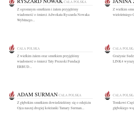
RYSZARD NOWAK
JANINA
CAŁA POLSKA
Z ogromnym smutkiem i żalem przyjęliśmy
Z wielkim smu
wiadomość o śmierci Adwokata Ryszarda Nowaka
wieloletniego 
Wybitnego...
CAŁA POLSKA
CAŁA POLSK
Z wielkim żalem oraz smutkiem przyjęliśmy
Grażynie Sudz
wiadomość o śmierci Taty Prezeski Fundacji
LINK4 wyrazy g
ERBUD...
ADAM SURMAN
CAŁA POLSKA
CAŁA POLSK
Z głębokim smutkiem dowiedzieliśmy się o odejściu
Tomkowi Częśc
Ojca naszej drogiej koleżanki Tamary Surman...
głębokiego wsp