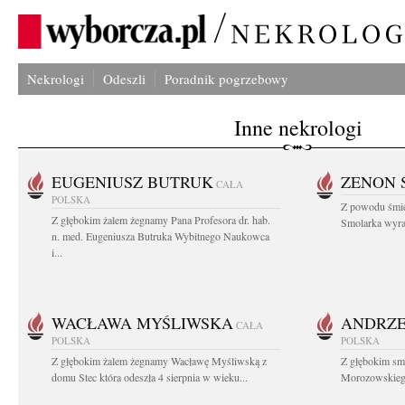
Nekrologi
Odeszli
Poradnik pogrzebowy
Inne nekrologi
EUGENIUSZ BUTRUK
ZENON 
CAŁA
POLSKA
Z powodu śmie
Z głębokim żalem żegnamy Pana Profesora dr. hab.
Smolarka wyraz
n. med. Eugeniusza Butruka Wybitnego Naukowca
i...
WACŁAWA MYŚLIWSKA
ANDRZE
CAŁA
POLSKA
POLSKA
Z głębokim żalem żegnamy Wacławę Myśliwską z
Z głębokim sm
domu Stec która odeszła 4 sierpnia w wieku...
Morozowskiego 