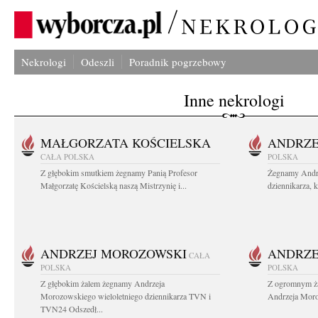
Nekrologi
Odeszli
Poradnik pogrzebowy
Inne nekrologi
MAŁGORZATA KOŚCIELSKA
ANDRZE
CAŁA POLSKA
POLSKA
Z głębokim smutkiem żegnamy Panią Profesor
Żegnamy Andr
Małgorzatę Kościelską naszą Mistrzynię i...
dziennikarza, 
ANDRZEJ MOROZOWSKI
ANDRZE
CAŁA
POLSKA
POLSKA
Z głębokim żalem żegnamy Andrzeja
Z ogromnym ża
Morozowskiego wieloletniego dziennikarza TVN i
Andrzeja Moro
TVN24 Odszedł...