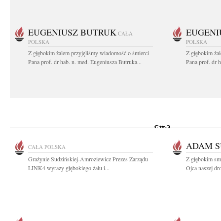
EUGENIUSZ BUTRUK
EUGENI
CAŁA
POLSKA
POLSKA
Z głębokim żalem przyjęliśmy wiadomość o śmierci
Z głębokim ża
Pana prof. dr hab. n. med. Eugeniusza Butruka...
Pana prof. dr 
ADAM 
CAŁA POLSKA
Grażynie Sudzińskiej-Amroziewicz Prezes Zarządu
Z głębokim smu
LINK4 wyrazy głębokiego żalu i...
Ojca naszej dr