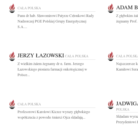
ADAM B
CAŁA POLSKA
Panu dr hab. Sławomirowi Patyrze Członkowi Rady
Z głębokim żal
Nadzorczej PGE Polskiej Grupy Energetycznej
żegnamy Prof. 
S.A....
JERZY ŁAZOWSKI
CAŁA POLSKA
CAŁA POLSK
Z wielkim żalem żegnamy dr n. farm. Jerzego
Najszczersze k
Łazowskiego pioniera farmacji onkologicznej w
Kamilowi Sera
Polsce...
JADWIG
CAŁA POLSKA
POLSKA
Profesorowi Karolowi Kiczce wyrazy głębokiego
Składam wyraz
współczucia z powodu śmierci Ojca składają...
Prezydentowi 