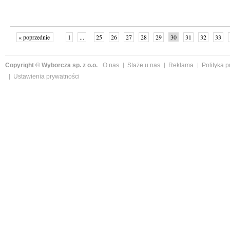
« poprzednie
1
...
25
26
27
28
29
30
31
32
33
»
Copyright © Wyborcza sp. z o.o.
O nas
Staże u nas
Reklama
Polityka 
Ustawienia prywatności