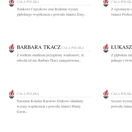
CAŁA POLSKA
CAŁA POLSK
Tomkowi Częścikowi oraz Rodzinie wyrazy
Z ogromnym s
głębokiego współczucia z powodu śmierci Żony...
śmierci Profes
BARBARA TKACZ
ŁUKASZ
CAŁA POLSKA
Z wielkim smutkiem przyjęliśmy wiadomość, że
Z głębokim ża
odeszła od nas Barbara Tkacz zaangażowana...
jednego z twó
CAŁA POLSKA
CAŁA POLSK
Naszemu Koledze Karolowi Dzikowi składamy
Szczere wyrazy
wyrazy współczucia z powodu śmierci Mamy
powodu śmierc
Gavin...