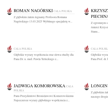
ROMAN NAGÓRSKI
KRZYSZ
CAŁA POLSKA
PIECHN
Z głębokim żalem żegnamy Profesora Romana
Nagórskiego 13.03.2025 Wybitnego specjalistę w...
Z ogromnym s
śmierci Krzysz
Stanu...
CAŁA POLSKA
CAŁA POLSK
Głębokie wyrazy współczucia oraz słowa otuchy dla
Głębokie wyraz
Pana Dr. n. med. Pawła Terleckiego z...
Pana Prof. dr. 
JADWIGA KOMOROWSKA
LONGIN
CAŁA
POLSKA
Z głębokim ża
Panu Prezydentowi Bronisławowi Komorowskiemu
naszego drogie
Najszczersze wyrazy głębokiego współczucia z...