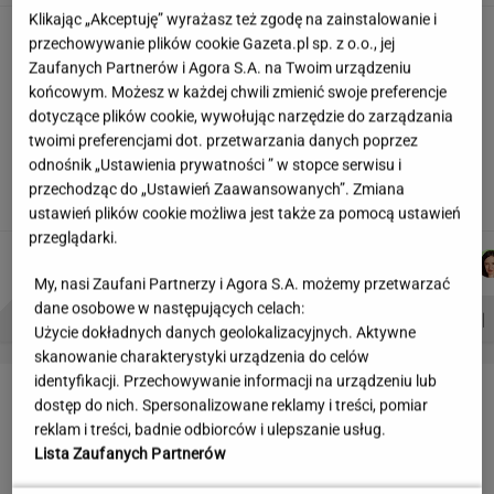
Klikając „Akceptuję” wyrażasz też zgodę na zainstalowanie i
Skłodowska na banknocie?
przechowywanie plików cookie Gazeta.pl sp. z o.o., jej
Zadecydowała interwencja polskiego ministra
Zaufanych Partnerów i Agora S.A. na Twoim urządzeniu
SUBSKRYPCJA
końcowym. Możesz w każdej chwili zmienić swoje preferencje
dotyczące plików cookie, wywołując narzędzie do zarządzania
twoimi preferencjami dot. przetwarzania danych poprzez
Kulisy zmian w "halo tu polsat".
odnośnik „Ustawienia prywatności ” w stopce serwisu i
"Cichopek źle wypadła w badaniach"
przechodząc do „Ustawień Zaawansowanych”. Zmiana
ustawień plików cookie możliwa jest także za pomocą ustawień
przeglądarki.
MICHAŁ
MACIEK
MICHAŁ
KACPER
Autorzy:
TRELA
KUCHARCZYK
KIEDROWSKI
KOLIBABSKI
My, nasi Zaufani Partnerzy i Agora S.A. możemy przetwarzać
dane osobowe w następujących celach:
PROBLEMY POLSKICH SIATKARZY
ZNAK Z '30'
WISŁAWA SZYMBORSKA
Użycie dokładnych danych geolokalizacyjnych. Aktywne
skanowanie charakterystyki urządzenia do celów
identyfikacji. Przechowywanie informacji na urządzeniu lub
LETNIE OKAZJE
dostęp do nich. Spersonalizowane reklamy i treści, pomiar
reklam i treści, badnie odbiorców i ulepszanie usług.
Lista Zaufanych Partnerów