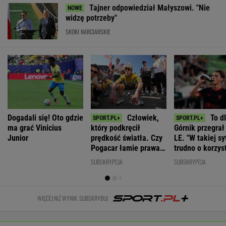
Tajner odpowiedział Małyszowi. "Nie
widzę potrzeby"
SKOKI NARCIARSKIE
Dogadali się! Oto gdzie
Człowiek,
To d
ma grać Vinicius
który podkręcił
Górnik przegrał 
Junior
prędkość światła. Czy
LE. "W takiej sy
Pogacar łamie prawa
trudno o korzys
biologii?
rezultat"
SUBSKRYPCJA
SUBSKRYPCJA
WIĘCEJ NIŻ WYNIK. SUBSKRYBUJ