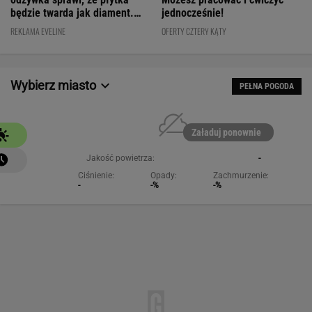
będzie twarda jak diament.
jednocześnie!
Cena? WOW!
REKLAMA EVELINE
OFERTY CZTERY KĄTY
Wybierz miasto
PEŁNA POGODA
Załaduj ponownie
Jakość powietrza:
-
Ciśnienie:
Opady:
Zachmurzenie:
-
-%
-%