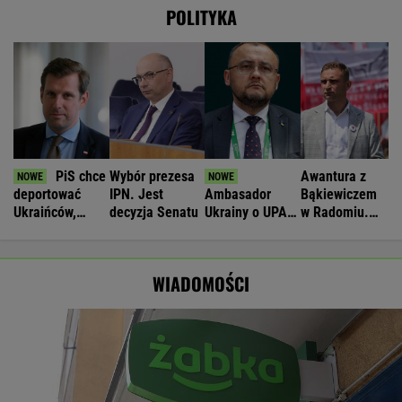
POLITYKA
PiS chce
Wybór prezesa
Awantura z
deportować
IPN. Jest
Ambasador
Bąkiewiczem
Ukraińców,
decyzja Senatu
Ukrainy o UPA.
w Radomiu.
którzy nie
"Wśród Polaków
Jest ruch
pracują legalnie
było dużo
prokuratury
zbrodniczych
WIADOMOŚCI
aktów"