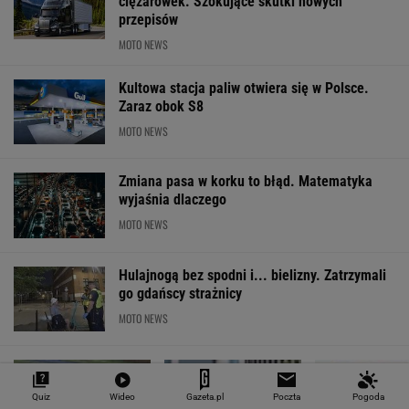
ciężarówek. Szokujące skutki nowych
przepisów
MOTO NEWS
Kultowa stacja paliw otwiera się w Polsce.
Zaraz obok S8
MOTO NEWS
Zmiana pasa w korku to błąd. Matematyka
wyjaśnia dlaczego
MOTO NEWS
Hulajnogą bez spodni i... bielizny. Zatrzymali
go gdańscy strażnicy
MOTO NEWS
Quiz
Wideo
Gazeta.pl
Poczta
Pogoda