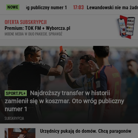
óg publiczny numer 1
Lewandowski nie ma żadnych szans. Ek
NOWE
OFERTA SUBSKRYPCJI
Premium: TOK FM + Wyborcza.pl
MOCNE MEDIA W DUO PAKIECIE. SPRAWDŹ
Najdroższy transfer w historii
zamienił się w koszmar. Oto wróg publiczny
numer 1
SUBSKRYPCJA
Urzędnicy pukają do domów. Chcą paragonów