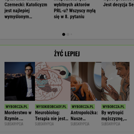
Czernecki: Katolicyzm
wybitnych aktorów
Jest decyzja S
jest najlepiej
PRL-u? Wszyscy mylą
wymyślonym
się w 8. pytaniu
interesem...
ŻYĆ LEPIEJ
Morderstwo w
Neurobiolog:
Antropolożka:
By wytropić
Rzymie.
Terapia nie jest
Nasze
mężczyznę,
SUBSKRYPCJA
SUBSKRYPCJA
SUBSKRYPCJA
SUBSKRYPCJA
Dlaczego
konieczna. Mózg
społeczeństwo
nie musi
synowie
jest podatny na
nie lubi dzieci
nawet