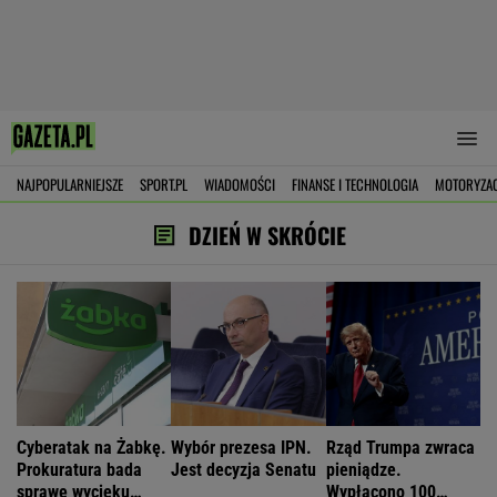
NAJPOPULARNIEJSZE
SPORT.PL
WIADOMOŚCI
FINANSE I TECHNOLOGIA
MOTORYZA
DZIEŃ W SKRÓCIE
Cyberatak na Żabkę.
Wybór prezesa IPN.
Rząd Trumpa zwraca
Prokuratura bada
Jest decyzja Senatu
pieniądze.
sprawę wycieku
Wypłacono 100