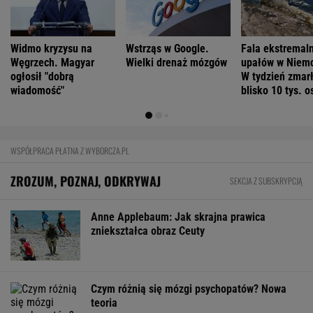
Widmo kryzysu na
Wstrząs w Google.
Fala ekstremal
Węgrzech. Magyar
Wielki drenaż mózgów
upałów w Niem
ogłosił "dobrą
W tydzień zmar
wiadomość"
blisko 10 tys. o
WSPÓŁPRACA PŁATNA Z WYBORCZA.PL
ZROZUM, POZNAJ, ODKRYWAJ
SEKCJA Z SUBSKRYPCJĄ
Anne Applebaum: Jak skrajna prawica
zniekształca obraz Ceuty
Czym różnią się mózgi psychopatów? Nowa
teoria