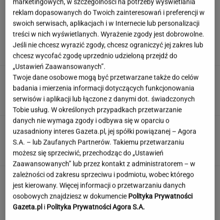
marketingowych, w szczególności na potrzeby wyświetlania
reklam dopasowanych do Twoich zainteresowań i preferencji w
swoich serwisach, aplikacjach i w Internecie lub personalizacji
Nadciąga OKI. Będzie weto Nawrockiego?
treści w nich wyświetlanych. Wyrażenie zgody jest dobrowolne.
Domański reaguje
Jeśli nie chcesz wyrazić zgody, chcesz ograniczyć jej zakres lub
chcesz wycofać zgodę uprzednio udzieloną przejdź do
„Ustawień Zaawansowanych”.
Damięcka dosadnie komentuje upały w
Twoje dane osobowe mogą być przetwarzane także do celów
Polsce. "Zasłużyliście"
badania i mierzenia informacji dotyczących funkcjonowania
serwisów i aplikacji lub łączone z danymi dot. świadczonych
Tobie usług. W określonych przypadkach przetwarzanie
danych nie wymaga zgody i odbywa się w oparciu o
Quiz wiedzy ogólnej prawda/fałsz. Odróżnisz
uzasadniony interes Gazeta.pl, jej spółki powiązanej – Agora
fakty od mitów?
S.A. – lub Zaufanych Partnerów. Takiemu przetwarzaniu
możesz się sprzeciwić, przechodząc do „Ustawień
Zaawansowanych” lub przez kontakt z administratorem – w
zależności od zakresu sprzeciwu i podmiotu, wobec którego
To jeden z najczęstszych błędów przed
jest kierowany. Więcej informacji o przetwarzaniu danych
zagranicznym wyjazdem. O tym wiele osób
osobowych znajdziesz w dokumencie
Polityka Prywatności
zapomina
Gazeta.pl
i
Polityka Prywatności Agora S.A.
MATERIAŁ PROMOCYJNY