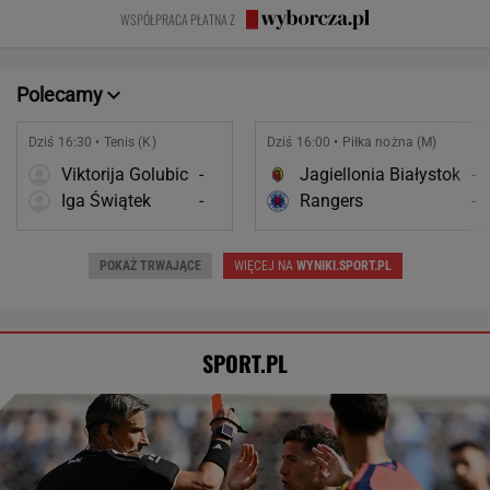
zniszczyli
zmianę
wstawać z
WSPÓŁPRACA PŁATNA Z
swoje życia?
krzesła.
Polecamy
Dziś 16:30 • Tenis (K)
Dziś 16:00 • Piłka nożna (M)
Viktorija Golubic
-
Jagiellonia Białystok
-
Iga Świątek
-
Rangers
-
POKAŻ TRWAJĄCE
WIĘCEJ NA
WYNIKI.SPORT.PL
SPORT.PL