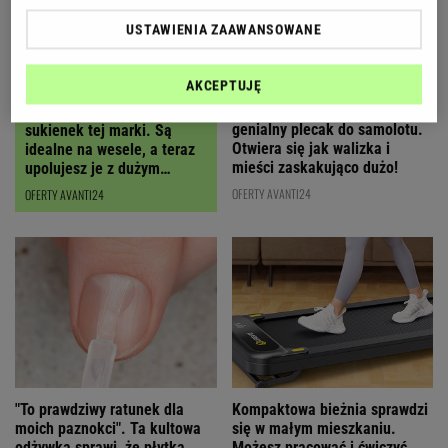
USTAWIENIA ZAAWANSOWANE
AKCEPTUJĘ
Polska marka stworzyła
Polki oszalały na punkcie
genialny plecak do samolotu.
sukienek tej marki. Są
Otwiera się jak walizka i
idealne na wesele, a teraz
mieści zaskakująco dużo!
upolujesz je z dużym
RABATEM
OFERTY AVANTI24
OFERTY AVANTI24
"To prawdziwy ratunek dla
Kompaktowa bieżnia sprawdzi
moich paznokci". Ta kultowa
się w małym mieszkaniu.
odżywka sprawi, że płytka
Możesz pracować i ćwiczyć