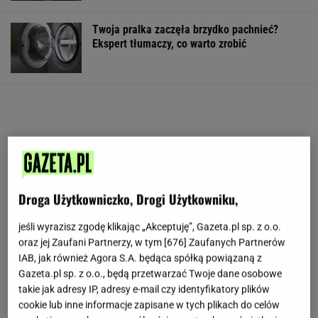
Twoja pralka zaczęła brzydko pachnieć?
Ekspert tłumaczy, co warto zrobić
Droga Użytkowniczko, Drogi Użytkowniku,
jeśli wyrazisz zgodę klikając „Akceptuję”, Gazeta.pl sp. z o.o.
oraz jej Zaufani Partnerzy, w tym [
676
] Zaufanych Partnerów
IAB, jak również Agora S.A. będąca spółką powiązaną z
Gazeta.pl sp. z o.o., będą przetwarzać Twoje dane osobowe
takie jak adresy IP, adresy e-mail czy identyfikatory plików
cookie lub inne informacje zapisane w tych plikach do celów