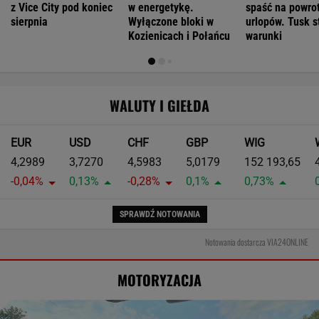
z Vice City pod koniec
w energetykę.
spaść na powrot
sierpnia
Wyłączone bloki w
urlopów. Tusk s
Kozienicach i Połańcu
warunki
WALUTY I GIEŁDA
EUR
USD
CHF
GBP
WIG
4,2989
3,7270
4,5983
5,0179
152 193,65
-0,04%
0,13%
-0,28%
0,1%
0,73%
SPRAWDŹ NOTOWANIA
Notowania dostarcza VIA24ONLINE
MOTORYZACJA