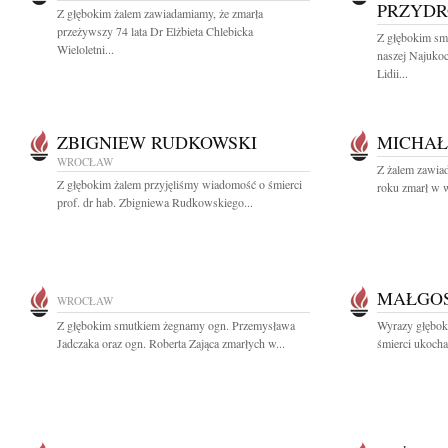
PRZYD
Z głębokim żalem zawiadamiamy, że zmarła
przeżywszy 74 lata Dr Elżbieta Chlebicka
Z głębokim sm
Wieloletni...
naszej Najukoc
Lidii...
ZBIGNIEW RUDKOWSKI
MICHAŁ
WROCŁAW
Z żalem zawia
Z głębokim żalem przyjęliśmy wiadomość o śmierci
roku zmarł w w
prof. dr hab. Zbigniewa Rudkowskiego...
MAŁGOS
WROCŁAW
Z głębokim smutkiem żegnamy ogn. Przemysława
Wyrazy głębok
Jadczaka oraz ogn. Roberta Zająca zmarłych w...
śmierci ukocha