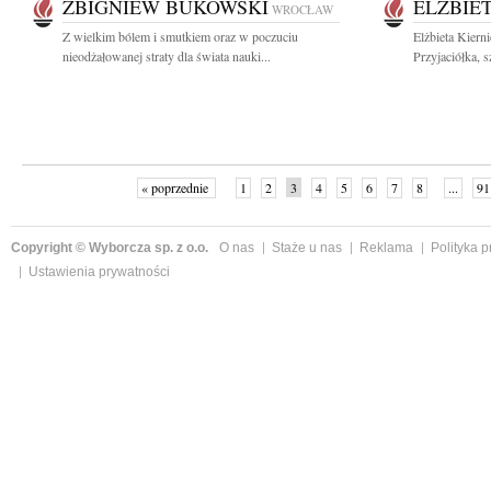
ZBIGNIEW BUKOWSKI
ELŻBIE
WROCŁAW
Z wielkim bólem i smutkiem oraz w poczuciu
Elżbieta Kiern
nieodżałowanej straty dla świata nauki...
Przyjaciółka, s
« poprzednie
1
2
3
4
5
6
7
8
...
91
Copyright © Wyborcza sp. z o.o.
O nas
Staże u nas
Reklama
Polityka 
Ustawienia prywatności