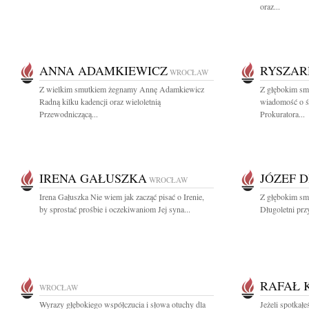
oraz...
ANNA ADAMKIEWICZ
RYSZAR
WROCŁAW
Z wielkim smutkiem żegnamy Annę Adamkiewicz
Z głębokim smu
Radną kilku kadencji oraz wieloletnią
wiadomość o ś
Przewodniczącą...
Prokuratora...
IRENA GAŁUSZKA
JÓZEF 
WROCŁAW
Irena Gałuszka Nie wiem jak zacząć pisać o Irenie,
Z głębokim sm
by sprostać prośbie i oczekiwaniom Jej syna...
Długoletni przy
RAFAŁ 
WROCŁAW
Wyrazy głębokiego współczucia i słowa otuchy dla
Jeżeli spotkałe