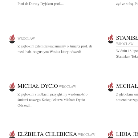
Pani dr Doroty Dyjakon prof....
żyć ze sobą. P
STANIS
WROCŁAW
WROCŁAW
Z głębokim żalem zawiadamiamy o śmierci prof. dr
W dniu 18 lipc
med. hab. Augustyna Wasika który odszedł...
Stanisław Toka
MICHAŁ DYCIO
MICHAŁ
WROCŁAW
Z głębokim smutkiem przyjęliśmy wiadomość o
Z głębokim sm
śmierci naszego Kolegi lekarza Michała Dycio
śmierci naszeg
Odszedł...
ELŻBIETA CHLEBICKA
LIDIA 
WROCŁAW