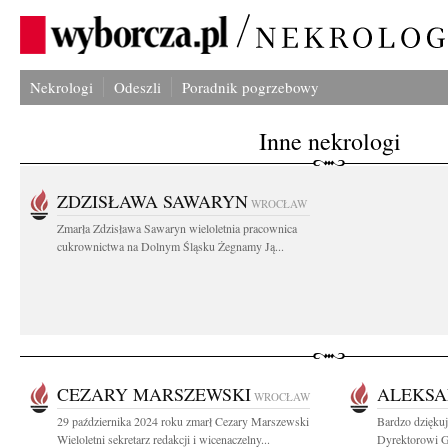
Nekrologi
Odeszli
Poradnik pogrzebowy
Inne nekrologi
ZDZISŁAWA SAWARYN
WROCŁAW
Zmarła Zdzisława Sawaryn wieloletnia pracownica
cukrownictwa na Dolnym Śląsku Żegnamy Ją...
CEZARY MARSZEWSKI
ALEKS
WROCŁAW
29 października 2024 roku zmarł Cezary Marszewski
Bardzo dzięku
Wieloletni sekretarz redakcji i wicenaczelny...
Dyrektorowi 