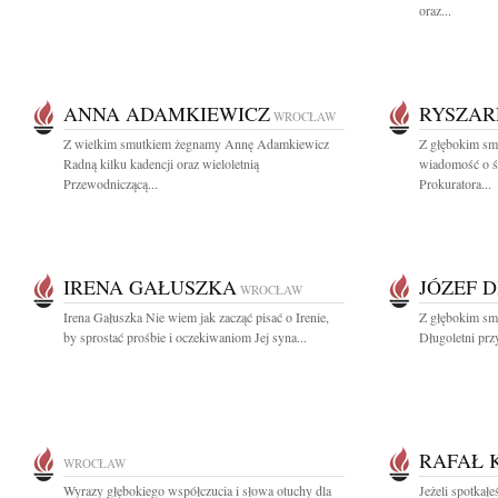
oraz...
ANNA ADAMKIEWICZ
RYSZAR
WROCŁAW
Z wielkim smutkiem żegnamy Annę Adamkiewicz
Z głębokim smu
Radną kilku kadencji oraz wieloletnią
wiadomość o ś
Przewodniczącą...
Prokuratora...
IRENA GAŁUSZKA
JÓZEF 
WROCŁAW
Irena Gałuszka Nie wiem jak zacząć pisać o Irenie,
Z głębokim sm
by sprostać prośbie i oczekiwaniom Jej syna...
Długoletni przy
RAFAŁ 
WROCŁAW
Wyrazy głębokiego współczucia i słowa otuchy dla
Jeżeli spotkałe