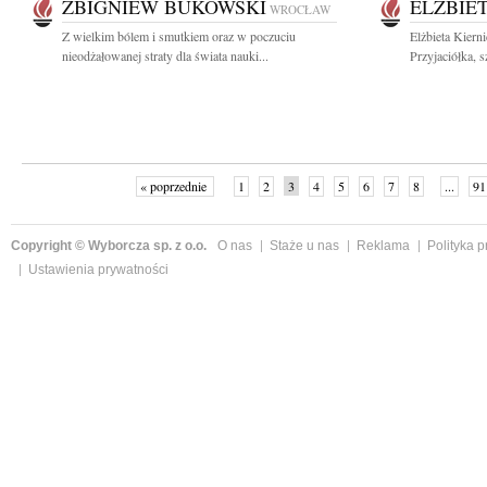
ZBIGNIEW BUKOWSKI
ELŻBIE
WROCŁAW
Z wielkim bólem i smutkiem oraz w poczuciu
Elżbieta Kiern
nieodżałowanej straty dla świata nauki...
Przyjaciółka, s
« poprzednie
1
2
3
4
5
6
7
8
...
91
Copyright © Wyborcza sp. z o.o.
O nas
Staże u nas
Reklama
Polityka 
Ustawienia prywatności