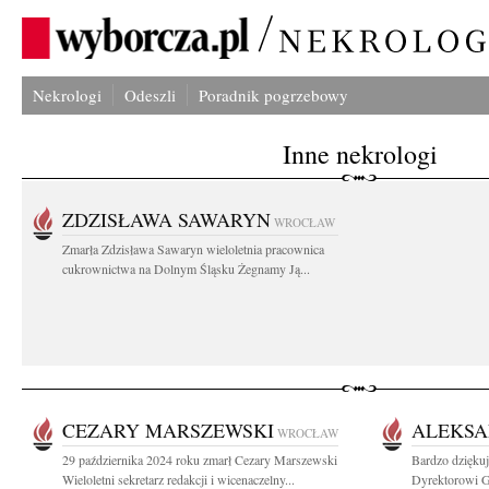
Nekrologi
Odeszli
Poradnik pogrzebowy
Inne nekrologi
ZDZISŁAWA SAWARYN
WROCŁAW
Zmarła Zdzisława Sawaryn wieloletnia pracownica
cukrownictwa na Dolnym Śląsku Żegnamy Ją...
CEZARY MARSZEWSKI
ALEKS
WROCŁAW
29 października 2024 roku zmarł Cezary Marszewski
Bardzo dzięku
Wieloletni sekretarz redakcji i wicenaczelny...
Dyrektorowi 