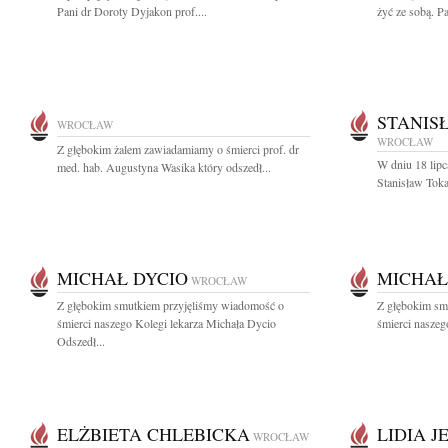
Pani dr Doroty Dyjakon prof....
żyć ze sobą. P
STANIS
WROCŁAW
WROCŁAW
Z głębokim żalem zawiadamiamy o śmierci prof. dr
W dniu 18 lipc
med. hab. Augustyna Wasika który odszedł...
Stanisław Toka
MICHAŁ DYCIO
MICHAŁ
WROCŁAW
Z głębokim smutkiem przyjęliśmy wiadomość o
Z głębokim sm
śmierci naszego Kolegi lekarza Michała Dycio
śmierci naszeg
Odszedł...
ELŻBIETA CHLEBICKA
LIDIA 
WROCŁAW