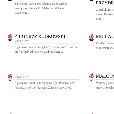
PRZYD
Z głębokim żalem zawiadamiamy, że zmarła
przeżywszy 74 lata Dr Elżbieta Chlebicka
Z głębokim sm
Wieloletni...
naszej Najukoc
Lidii...
ZBIGNIEW RUDKOWSKI
MICHAŁ
WROCŁAW
Z żalem zawia
Z głębokim żalem przyjęliśmy wiadomość o śmierci
roku zmarł w w
prof. dr hab. Zbigniewa Rudkowskiego...
MAŁGOS
WROCŁAW
Z głębokim smutkiem żegnamy ogn. Przemysława
Wyrazy głębok
Jadczaka oraz ogn. Roberta Zająca zmarłych w...
śmierci ukocha