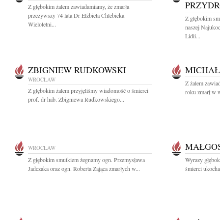
PRZYD
Z głębokim żalem zawiadamiamy, że zmarła
przeżywszy 74 lata Dr Elżbieta Chlebicka
Z głębokim sm
Wieloletni...
naszej Najukoc
Lidii...
ZBIGNIEW RUDKOWSKI
MICHAŁ
WROCŁAW
Z żalem zawia
Z głębokim żalem przyjęliśmy wiadomość o śmierci
roku zmarł w w
prof. dr hab. Zbigniewa Rudkowskiego...
MAŁGOS
WROCŁAW
Z głębokim smutkiem żegnamy ogn. Przemysława
Wyrazy głębok
Jadczaka oraz ogn. Roberta Zająca zmarłych w...
śmierci ukocha