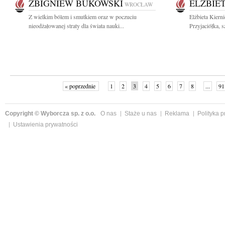
ZBIGNIEW BUKOWSKI
ELŻBIE
WROCŁAW
Z wielkim bólem i smutkiem oraz w poczuciu
Elżbieta Kiern
nieodżałowanej straty dla świata nauki...
Przyjaciółka, s
« poprzednie
1
2
3
4
5
6
7
8
...
91
Copyright © Wyborcza sp. z o.o.
O nas
Staże u nas
Reklama
Polityka 
Ustawienia prywatności