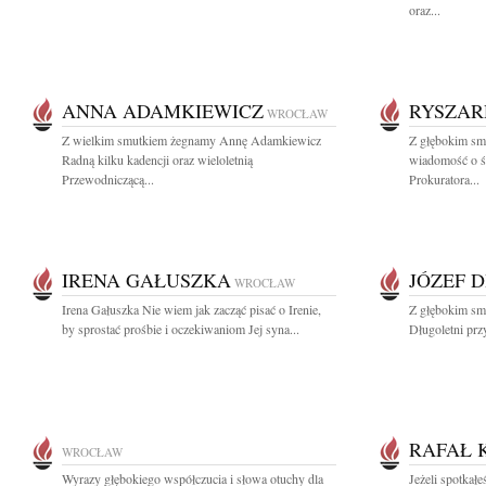
oraz...
ANNA ADAMKIEWICZ
RYSZAR
WROCŁAW
Z wielkim smutkiem żegnamy Annę Adamkiewicz
Z głębokim smu
Radną kilku kadencji oraz wieloletnią
wiadomość o ś
Przewodniczącą...
Prokuratora...
IRENA GAŁUSZKA
JÓZEF 
WROCŁAW
Irena Gałuszka Nie wiem jak zacząć pisać o Irenie,
Z głębokim sm
by sprostać prośbie i oczekiwaniom Jej syna...
Długoletni przy
RAFAŁ 
WROCŁAW
Wyrazy głębokiego współczucia i słowa otuchy dla
Jeżeli spotkałe