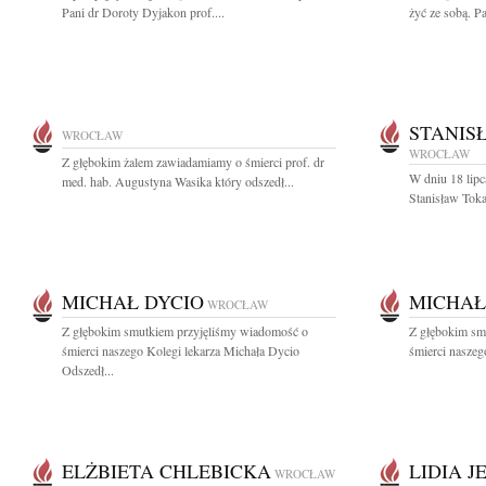
Pani dr Doroty Dyjakon prof....
żyć ze sobą. P
STANIS
WROCŁAW
WROCŁAW
Z głębokim żalem zawiadamiamy o śmierci prof. dr
W dniu 18 lipc
med. hab. Augustyna Wasika który odszedł...
Stanisław Toka
MICHAŁ DYCIO
MICHAŁ
WROCŁAW
Z głębokim smutkiem przyjęliśmy wiadomość o
Z głębokim sm
śmierci naszego Kolegi lekarza Michała Dycio
śmierci naszeg
Odszedł...
ELŻBIETA CHLEBICKA
LIDIA 
WROCŁAW