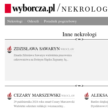
Nekrologi
Odeszli
Poradnik pogrzebowy
Inne nekrologi
ZDZISŁAWA SAWARYN
WROCŁAW
Zmarła Zdzisława Sawaryn wieloletnia pracownica
cukrownictwa na Dolnym Śląsku Żegnamy Ją...
CEZARY MARSZEWSKI
ALEKS
WROCŁAW
29 października 2024 roku zmarł Cezary Marszewski
Bardzo dzięku
Wieloletni sekretarz redakcji i wicenaczelny...
Dyrektorowi 