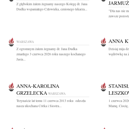
JARMU
Z głębokim żalem żegnamy naszego Kolegę dr. Jana
Dudka wspaniałego Człowieka, cenionego lekarza...
"Dla nas nie m
zawsze pozosta
ANNA 
WARSZAWA
Z ogromnym żalem żegnamy dr. Jana Dudka
Dzisiaj mija dz
zmarłego 3 czerwca 2026 roku naszego kochanego
wędrówkę na Zi
Jasia...
ANNA-KAROLINA
STANIS
GRZELECKA
LESZKO
WARSZAWA
Trzynaście lat temu 11 czerwca 2013 roku odeszła
1 czerwca 202
nasza ukochana Córka i Siostra...
Mamę, Ciocię, 