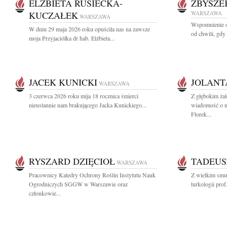
ELŻBIETA RUSIECKA-
ZBYSZE
KUCZAŁEK
WARSZAWA
WARSZAWA
Wspomnienie o
W dniu 29 maja 2026 roku opuściła nas na zawsze
od chwili, gdy
moja Przyjaciółka dr hab. Elżbieta...
JACEK KUNICKI
JOLANT
WARSZAWA
3 czerwca 2026 roku mija 18 rocznica śmierci
Z głębokim żal
nieustannie nam brakującego Jacka Kunickiego...
wiadomość o na
Florek...
RYSZARD DZIĘCIOŁ
TADEUS
WARSZAWA
Pracownicy Katedry Ochrony Roślin Instytutu Nauk
Z wielkim smu
Ogrodniczych SGGW w Warszawie oraz
turkologii pro
członkowie...