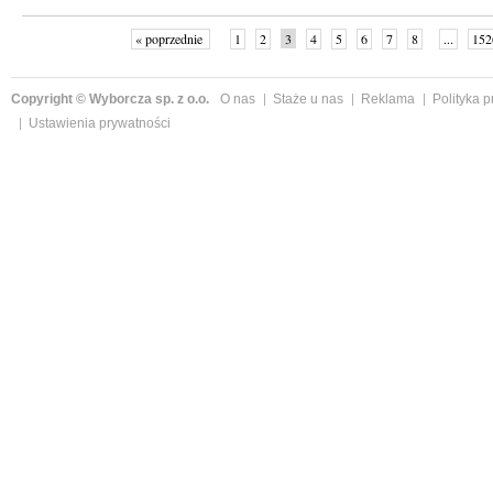
« poprzednie
1
2
3
4
5
6
7
8
...
152
Copyright © Wyborcza sp. z o.o.
O nas
Staże u nas
Reklama
Polityka 
Ustawienia prywatności