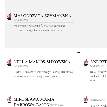
MAŁGORZATA SZYMAŃSKA
WARSZAWA
Małgorzata Szymańska Żegnaj najukochańsza
Siostro! Dziękuję Ci za wspólne lata Basia
NELLA MAMOS-SUKOWSKA
ANDRZE
WARSZAWA
WARSZAWA
Rektor, Kanclerz i Senat Szkoły Głównej Handlowej
Dnia 15 czerw
w Warszawie wraz z całą społecznością z...
wieku 77 lat 
Brat...
MIROSŁAWA MARIA
WARSZAWA
DĄBROWA-BAJON
WARSZAWA
"Nie my wyznac