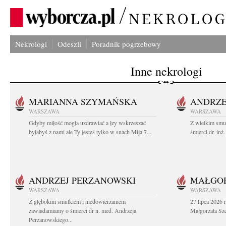
Nekrologi
Odeszli
Poradnik pogrzebowy
Inne nekrologi
MARIANNA SZYMAŃSKA
ANDRZE
WARSZAWA
WARSZAWA
Gdyby miłość mogła uzdrawiać a łzy wskrzeszać
Z wielkim smu
byłabyś z nami ale Ty jesteś tylko w snach Mija 7...
śmierci dr. in
ANDRZEJ PERZANOWSKI
MAŁGOR
WARSZAWA
WARSZAWA
Z głębokim smutkiem i niedowierzaniem
27 lipca 2026 
zawiadamiamy o śmierci dr n. med. Andrzeja
Małgorzata Sz
Perzanowskiego...