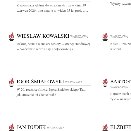
Wyrazy szczer
Z żalem przyjęliśmy do wiadomości, że w dniu 19
czerwca 2026 roku zmarła w wieku 95 lat prof. dr...
WIESŁAW KOWALSKI
WARSZAWA
WARSZAWA
Rektor, Senat i Kanclerz Szkoły Głównej Handlowej
Kasia 1956-20
w Warszawie wraz z całą społecznością z...
Konrad
IGOR ŚMIAŁOWSKI
BARTOS
WARSZAWA
WARSZAWA
W 20. rocznicę śmierci Igora Śmiałowskiego Tato,
Bartosz Roch 
jak strasznie mi Ciebie brak!
żyje w naszych 
JAN DUDEK
ELŻBIE
WARSZAWA