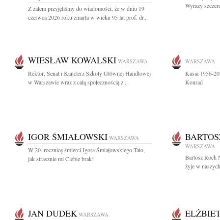
Wyrazy szczer
Z żalem przyjęliśmy do wiadomości, że w dniu 19
czerwca 2026 roku zmarła w wieku 95 lat prof. dr...
WIESŁAW KOWALSKI
WARSZAWA
WARSZAWA
Rektor, Senat i Kanclerz Szkoły Głównej Handlowej
Kasia 1956-20
w Warszawie wraz z całą społecznością z...
Konrad
IGOR ŚMIAŁOWSKI
BARTOS
WARSZAWA
WARSZAWA
W 20. rocznicę śmierci Igora Śmiałowskiego Tato,
Bartosz Roch 
jak strasznie mi Ciebie brak!
żyje w naszych 
JAN DUDEK
ELŻBIE
WARSZAWA