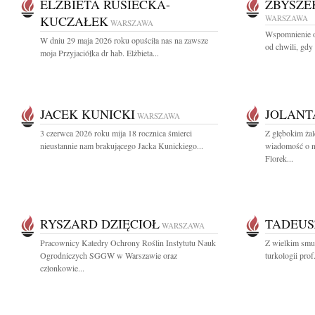
ELŻBIETA RUSIECKA-
ZBYSZE
KUCZAŁEK
WARSZAWA
WARSZAWA
Wspomnienie o
W dniu 29 maja 2026 roku opuściła nas na zawsze
od chwili, gdy
moja Przyjaciółka dr hab. Elżbieta...
JACEK KUNICKI
JOLANT
WARSZAWA
3 czerwca 2026 roku mija 18 rocznica śmierci
Z głębokim żal
nieustannie nam brakującego Jacka Kunickiego...
wiadomość o na
Florek...
RYSZARD DZIĘCIOŁ
TADEUS
WARSZAWA
Pracownicy Katedry Ochrony Roślin Instytutu Nauk
Z wielkim smu
Ogrodniczych SGGW w Warszawie oraz
turkologii pro
członkowie...