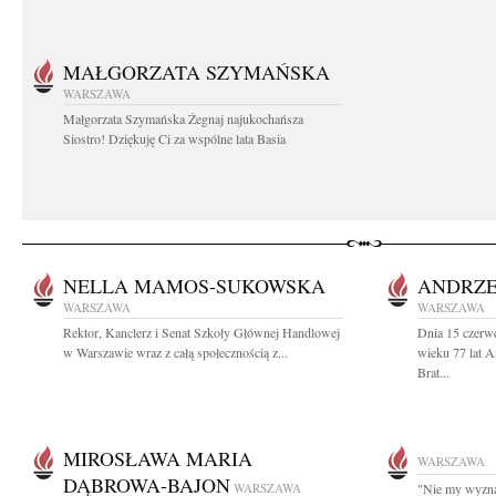
MAŁGORZATA SZYMAŃSKA
WARSZAWA
Małgorzata Szymańska Żegnaj najukochańsza
Siostro! Dziękuję Ci za wspólne lata Basia
NELLA MAMOS-SUKOWSKA
ANDRZE
WARSZAWA
WARSZAWA
Rektor, Kanclerz i Senat Szkoły Głównej Handlowej
Dnia 15 czerw
w Warszawie wraz z całą społecznością z...
wieku 77 lat 
Brat...
MIROSŁAWA MARIA
WARSZAWA
DĄBROWA-BAJON
WARSZAWA
"Nie my wyznac