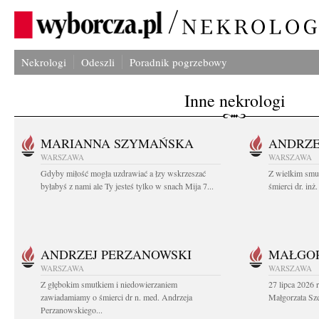
Nekrologi
Odeszli
Poradnik pogrzebowy
Inne nekrologi
MARIANNA SZYMAŃSKA
ANDRZE
WARSZAWA
WARSZAWA
Gdyby miłość mogła uzdrawiać a łzy wskrzeszać
Z wielkim smu
byłabyś z nami ale Ty jesteś tylko w snach Mija 7...
śmierci dr. in
ANDRZEJ PERZANOWSKI
MAŁGOR
WARSZAWA
WARSZAWA
Z głębokim smutkiem i niedowierzaniem
27 lipca 2026 
zawiadamiamy o śmierci dr n. med. Andrzeja
Małgorzata Sz
Perzanowskiego...