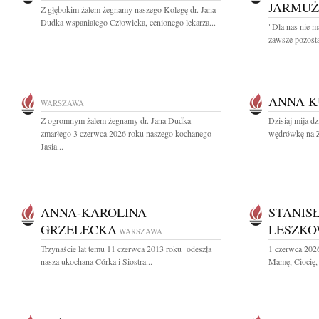
JARMU
Z głębokim żalem żegnamy naszego Kolegę dr. Jana
Dudka wspaniałego Człowieka, cenionego lekarza...
"Dla nas nie m
zawsze pozosta
ANNA 
WARSZAWA
Z ogromnym żalem żegnamy dr. Jana Dudka
Dzisiaj mija dz
zmarłego 3 czerwca 2026 roku naszego kochanego
wędrówkę na Zi
Jasia...
ANNA-KAROLINA
STANIS
GRZELECKA
LESZKO
WARSZAWA
Trzynaście lat temu 11 czerwca 2013 roku odeszła
1 czerwca 202
nasza ukochana Córka i Siostra...
Mamę, Ciocię, 