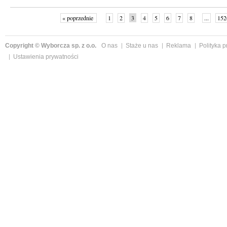
« poprzednie
1
2
3
4
5
6
7
8
...
152
Copyright © Wyborcza sp. z o.o.
O nas
Staże u nas
Reklama
Polityka 
Ustawienia prywatności