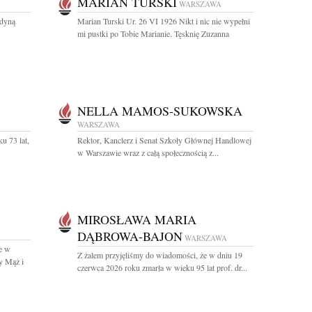
MARIAN TURSKI
WARSZAWA
edyną
Marian Turski Ur. 26 VI 1926 Nikt i nic nie wypełni
mi pustki po Tobie Marianie. Tęsknię Zuzanna
NELLA MAMOS-SUKOWSKA
WARSZAWA
u 73 lat,
Rektor, Kanclerz i Senat Szkoły Głównej Handlowej
w Warszawie wraz z całą społecznością z...
MIROSŁAWA MARIA
DĄBROWA-BAJON
WARSZAWA
e w
Z żalem przyjęliśmy do wiadomości, że w dniu 19
y Mąż i
czerwca 2026 roku zmarła w wieku 95 lat prof. dr...