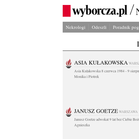
Nekrologi
Odeszli
Poradnik po
ASIA KUŁAKOWSKA
WARS
Asia Kułakowska 8 czerwca 1984 - 9 sierp
Monika i Piotrek
JANUSZ GOETZE
WARSZAWA
Janusz Goetze adwokat 9 lat bez Ciebie Boż
Agnieszka