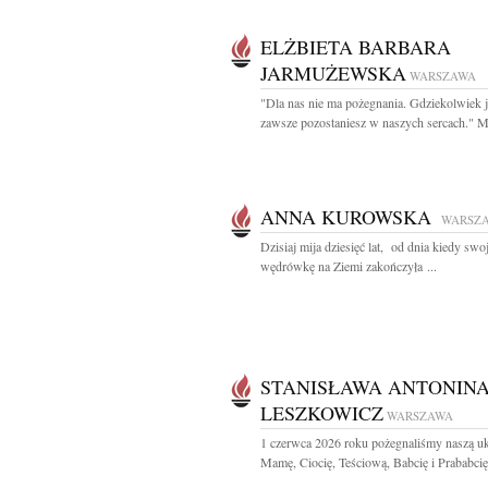
ELŻBIETA BARBARA
JARMUŻEWSKA
WARSZAWA
"Dla nas nie ma pożegnania. Gdziekolwiek j
zawsze pozostaniesz w naszych sercach." M.
ANNA KUROWSKA
WARSZ
Dzisiaj mija dziesięć lat, od dnia kiedy swo
wędrówkę na Ziemi zakończyła ...
STANISŁAWA ANTONIN
LESZKOWICZ
WARSZAWA
1 czerwca 2026 roku pożegnaliśmy naszą u
Mamę, Ciocię, Teściową, Babcię i Prababcię.