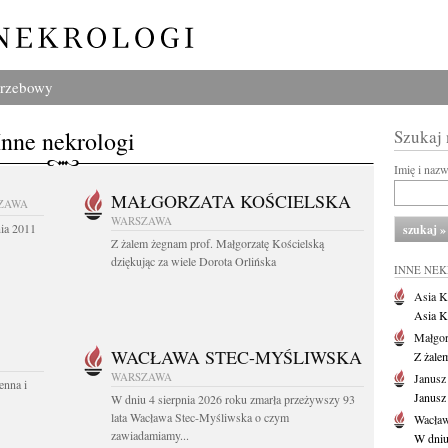
grzebowy
Inne nekrologi
Szukaj
Imię i naz
MAŁGORZATA KOŚCIELSKA
ZAWA
WARSZAWA
nia 2011
Z żalem żegnam prof. Małgorzatę Kościelską
dziękując za wiele Dorota Orlińska
INNE NE
Asia K
Asia K
Małgor
WACŁAWA STEC-MYŚLIWSKA
Z żale
WARSZAWA
Janusz
enna i
Janusz
W dniu 4 sierpnia 2026 roku zmarła przeżywszy 93
lata Wacława Stec-Myśliwska o czym
Wacław
zawiadamiamy...
W dniu