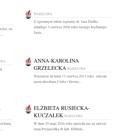
WARSZAWA
Z ogromnym żalem żegnamy dr. Jana Dudka
zmarłego 3 czerwca 2026 roku naszego kochanego
esteś, na
Jasia...
...
ANNA-KAROLINA
AWA
GRZELECKA
ją
WARSZAWA
Trzynaście lat temu 11 czerwca 2013 roku odeszła
nasza ukochana Córka i Siostra...
A
ELŻBIETA RUSIECKA-
KUCZAŁEK
WARSZAWA
kochaną
W dniu 29 maja 2026 roku opuściła nas na zawsze
...
moja Przyjaciółka dr hab. Elżbieta...