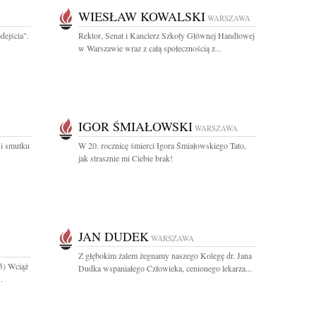
WIESŁAW KOWALSKI
WARSZAWA
dejścia".
Rektor, Senat i Kanclerz Szkoły Głównej Handlowej
w Warszawie wraz z całą społecznością z...
IGOR ŚMIAŁOWSKI
WARSZAWA
 i smutku
W 20. rocznicę śmierci Igora Śmiałowskiego Tato,
jak strasznie mi Ciebie brak!
JAN DUDEK
WARSZAWA
Z głębokim żalem żegnamy naszego Kolegę dr. Jana
5) Wciąż
Dudka wspaniałego Człowieka, cenionego lekarza...
.