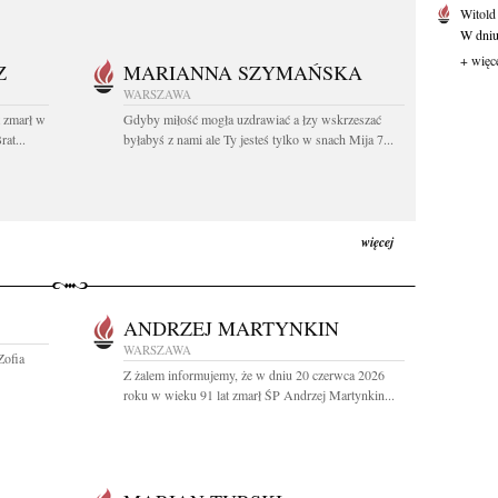
Witold
W dniu 
+ więc
Z
MARIANNA SZYMAŃSKA
WARSZAWA
t zmarł w
Gdyby miłość mogła uzdrawiać a łzy wskrzeszać
at...
byłabyś z nami ale Ty jesteś tylko w snach Mija 7...
więcej
ANDRZEJ MARTYNKIN
WARSZAWA
Zofia
Z żalem informujemy, że w dniu 20 czerwca 2026
roku w wieku 91 lat zmarł ŚP Andrzej Martynkin...