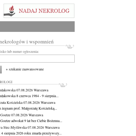
 nekrologów i wspomnień
wisko lub numer ogłoszenia:
+ szukanie zaawansowane
KROLOGI
ułakowska
07.08.2026
Warszawa
ułakowska 8 czerwca 1984 - 9 sierpnia...
zata Kościelska
07.08.2026
Warszawa
m żegnam prof. Małgorzatę Kościelską...
 Goetze
07.08.2026
Warszawa
 Goetze adwokat 9 lat bez Ciebie Bożenna...
a Stec-Myśliwska
07.08.2026
Warszawa
 4 sierpnia 2026 roku zmarła przeżywszy...