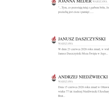
JOANNA MEDER
WARSZAWA
"...Tym, co pozostają tutaj z garbem bólu, J
pociechą jest cisza i pamięć......
JANUSZ DASZCZYŃSKI
WARSZAWA
W dniu 23 czerwca 2026 roku zmarł, w wiek
Janusz Daszczyński Msza Święta w Jego...
ANDRZEJ NIEDŹWIECKI
WARSZAWA
Dnia 15 czerwca 2026 roku zmarł w Ottawi
wieku 77 lat Andrzej Niedźwiecki Ukochan
Brat...