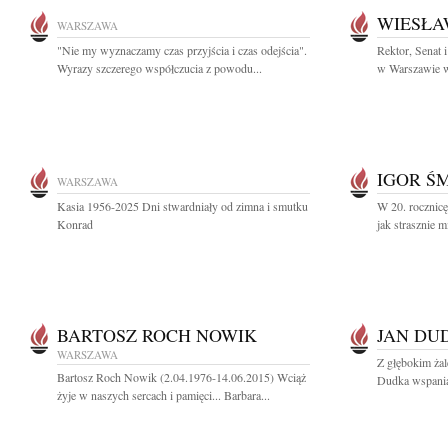
WIESŁA
WARSZAWA
"Nie my wyznaczamy czas przyjścia i czas odejścia".
Rektor, Senat
Wyrazy szczerego współczucia z powodu...
w Warszawie wr
IGOR Ś
WARSZAWA
Kasia 1956-2025 Dni stwardniały od zimna i smutku
W 20. rocznicę
Konrad
jak strasznie m
BARTOSZ ROCH NOWIK
JAN DU
WARSZAWA
Z głębokim ża
Bartosz Roch Nowik (2.04.1976-14.06.2015) Wciąż
Dudka wspaniał
żyje w naszych sercach i pamięci... Barbara...