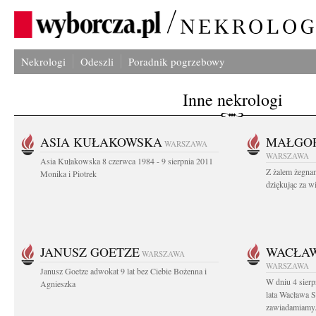
Nekrologi
Odeszli
Poradnik pogrzebowy
Inne nekrologi
ASIA KUŁAKOWSKA
MAŁGOR
WARSZAWA
WARSZAWA
Asia Kułakowska 8 czerwca 1984 - 9 sierpnia 2011
Z żalem żegnam
Monika i Piotrek
dziękując za w
JANUSZ GOETZE
WACŁAW
WARSZAWA
WARSZAWA
Janusz Goetze adwokat 9 lat bez Ciebie Bożenna i
W dniu 4 sier
Agnieszka
lata Wacława 
zawiadamiamy.