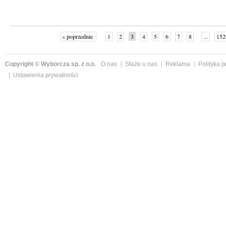
« poprzednie
1
2
3
4
5
6
7
8
...
152
Copyright © Wyborcza sp. z o.o.
O nas
Staże u nas
Reklama
Polityka 
Ustawienia prywatności