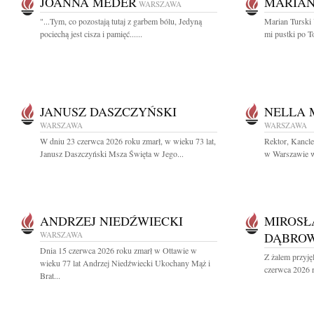
JOANNA MEDER
MARIAN
WARSZAWA
"...Tym, co pozostają tutaj z garbem bólu, Jedyną
Marian Turski 
pociechą jest cisza i pamięć......
mi pustki po T
JANUSZ DASZCZYŃSKI
NELLA
WARSZAWA
WARSZAWA
W dniu 23 czerwca 2026 roku zmarł, w wieku 73 lat,
Rektor, Kancl
Janusz Daszczyński Msza Święta w Jego...
w Warszawie wr
ANDRZEJ NIEDŹWIECKI
MIROSŁ
WARSZAWA
DĄBROW
Dnia 15 czerwca 2026 roku zmarł w Ottawie w
Z żalem przyję
wieku 77 lat Andrzej Niedźwiecki Ukochany Mąż i
czerwca 2026 r
Brat...