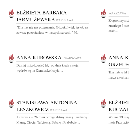
ELŻBIETA BARBARA
WARSZAWA
JARMUŻEWSKA
WARSZAWA
Z ogromnym ża
zmarłego 3 cz
"Dla nas nie ma pożegnania. Gdziekolwiek jesteś, na
Jasia...
zawsze pozostaniesz w naszych sercach." M....
ANNA KUROWSKA
ANNA-K
WARSZAWA
GRZEL
Dzisiaj mija dziesięć lat, od dnia kiedy swoją
wędrówkę na Ziemi zakończyła ...
Trzynaście lat
nasza ukochana
STANISŁAWA ANTONINA
ELŻBIE
LESZKOWICZ
KUCZA
WARSZAWA
1 czerwca 2026 roku pożegnaliśmy naszą ukochaną
W dniu 29 maj
Mamę, Ciocię, Teściową, Babcię i Prababcię....
moja Przyjaciół