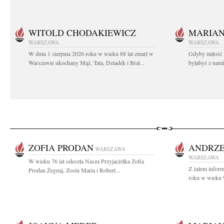
WITOLD CHODAKIEWICZ
MARIA
WARSZAWA
WARSZAWA
W dniu 1 sierpnia 2026 roku w wieku 88 lat zmarł w
Gdyby miłość 
Warszawie ukochany Mąż, Tata, Dziadek i Brat...
byłabyś z nami 
ZOFIA PRODAN
ANDRZE
WARSZAWA
WARSZAWA
W wieku 76 lat odeszła Nasza Przyjaciółka Zofia
Z żalem infor
Prodan Żegnaj, Zosiu Maria i Robert...
roku w wieku 9