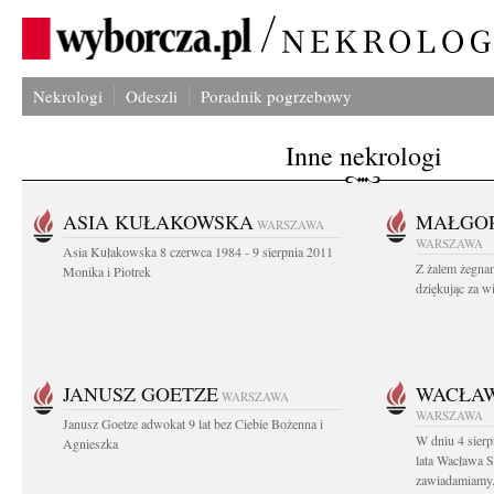
Nekrologi
Odeszli
Poradnik pogrzebowy
Inne nekrologi
ASIA KUŁAKOWSKA
MAŁGOR
WARSZAWA
WARSZAWA
Asia Kułakowska 8 czerwca 1984 - 9 sierpnia 2011
Z żalem żegnam
Monika i Piotrek
dziękując za w
JANUSZ GOETZE
WACŁAW
WARSZAWA
WARSZAWA
Janusz Goetze adwokat 9 lat bez Ciebie Bożenna i
W dniu 4 sier
Agnieszka
lata Wacława 
zawiadamiamy.