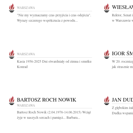
WIESŁA
WARSZAWA
"Nie my wyznaczamy czas przyjścia i czas odejścia".
Rektor, Senat
Wyrazy szczerego współczucia z powodu...
w Warszawie wr
IGOR Ś
WARSZAWA
Kasia 1956-2025 Dni stwardniały od zimna i smutku
W 20. rocznicę
Konrad
jak strasznie m
BARTOSZ ROCH NOWIK
JAN DU
WARSZAWA
Z głębokim ża
Bartosz Roch Nowik (2.04.1976-14.06.2015) Wciąż
Dudka wspaniał
żyje w naszych sercach i pamięci... Barbara...