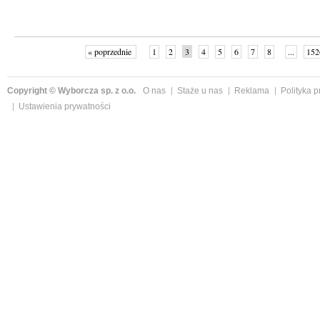
« poprzednie
1
2
3
4
5
6
7
8
...
152
Copyright © Wyborcza sp. z o.o.
O nas
Staże u nas
Reklama
Polityka 
Ustawienia prywatności