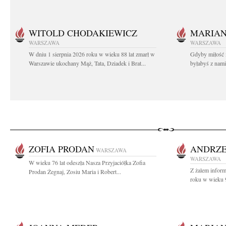
WITOLD CHODAKIEWICZ
MARIA
WARSZAWA
WARSZAWA
W dniu 1 sierpnia 2026 roku w wieku 88 lat zmarł w
Gdyby miłość 
Warszawie ukochany Mąż, Tata, Dziadek i Brat...
byłabyś z nami 
ZOFIA PRODAN
ANDRZE
WARSZAWA
WARSZAWA
W wieku 76 lat odeszła Nasza Przyjaciółka Zofia
Z żalem infor
Prodan Żegnaj, Zosiu Maria i Robert...
roku w wieku 9