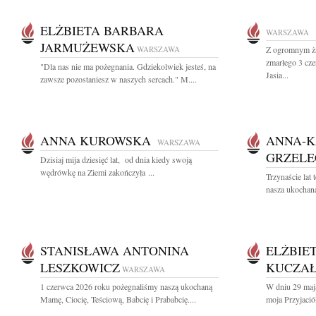
ELŻBIETA BARBARA
WARSZAWA
JARMUŻEWSKA
WARSZAWA
Z ogromnym ża
zmarłego 3 cz
"Dla nas nie ma pożegnania. Gdziekolwiek jesteś, na
Jasia...
zawsze pozostaniesz w naszych sercach." M....
ANNA KUROWSKA
ANNA-K
WARSZAWA
GRZEL
Dzisiaj mija dziesięć lat, od dnia kiedy swoją
wędrówkę na Ziemi zakończyła ...
Trzynaście lat
nasza ukochana
STANISŁAWA ANTONINA
ELŻBIE
LESZKOWICZ
KUCZA
WARSZAWA
1 czerwca 2026 roku pożegnaliśmy naszą ukochaną
W dniu 29 maj
Mamę, Ciocię, Teściową, Babcię i Prababcię....
moja Przyjaciół