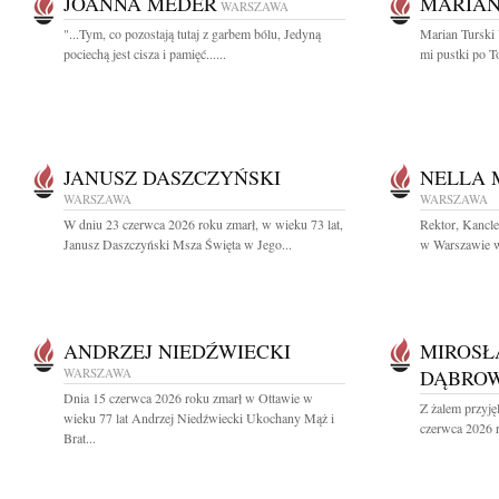
JOANNA MEDER
MARIAN
WARSZAWA
"...Tym, co pozostają tutaj z garbem bólu, Jedyną
Marian Turski 
pociechą jest cisza i pamięć......
mi pustki po T
JANUSZ DASZCZYŃSKI
NELLA
WARSZAWA
WARSZAWA
W dniu 23 czerwca 2026 roku zmarł, w wieku 73 lat,
Rektor, Kancl
Janusz Daszczyński Msza Święta w Jego...
w Warszawie wr
ANDRZEJ NIEDŹWIECKI
MIROSŁ
WARSZAWA
DĄBROW
Dnia 15 czerwca 2026 roku zmarł w Ottawie w
Z żalem przyję
wieku 77 lat Andrzej Niedźwiecki Ukochany Mąż i
czerwca 2026 r
Brat...