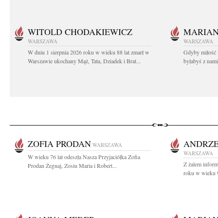
WITOLD CHODAKIEWICZ
MARIA
WARSZAWA
WARSZAWA
W dniu 1 sierpnia 2026 roku w wieku 88 lat zmarł w
Gdyby miłość 
Warszawie ukochany Mąż, Tata, Dziadek i Brat...
byłabyś z nami 
ZOFIA PRODAN
ANDRZE
WARSZAWA
WARSZAWA
W wieku 76 lat odeszła Nasza Przyjaciółka Zofia
Z żalem infor
Prodan Żegnaj, Zosiu Maria i Robert...
roku w wieku 9