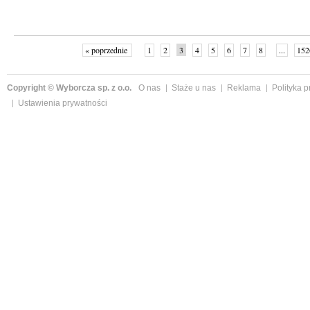
« poprzednie
1
2
3
4
5
6
7
8
...
152
Copyright © Wyborcza sp. z o.o.
O nas
Staże u nas
Reklama
Polityka 
Ustawienia prywatności