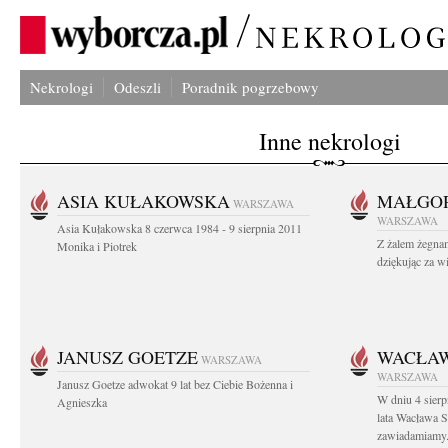
Nekrologi
Odeszli
Poradnik pogrzebowy
Inne nekrologi
ASIA KUŁAKOWSKA
MAŁGOR
WARSZAWA
WARSZAWA
Asia Kułakowska 8 czerwca 1984 - 9 sierpnia 2011
Z żalem żegnam
Monika i Piotrek
dziękując za w
JANUSZ GOETZE
WACŁAW
WARSZAWA
WARSZAWA
Janusz Goetze adwokat 9 lat bez Ciebie Bożenna i
W dniu 4 sier
Agnieszka
lata Wacława 
zawiadamiamy.