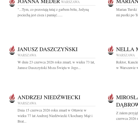
JOANNA MEDER
MARIAN
WARSZAWA
"...Tym, co pozostają tutaj z garbem bólu, Jedyną
Marian Turski 
pociechą jest cisza i pamięć......
mi pustki po T
JANUSZ DASZCZYŃSKI
NELLA
WARSZAWA
WARSZAWA
W dniu 23 czerwca 2026 roku zmarł, w wieku 73 lat,
Rektor, Kancl
Janusz Daszczyński Msza Święta w Jego...
w Warszawie wr
ANDRZEJ NIEDŹWIECKI
MIROSŁ
WARSZAWA
DĄBROW
Dnia 15 czerwca 2026 roku zmarł w Ottawie w
Z żalem przyję
wieku 77 lat Andrzej Niedźwiecki Ukochany Mąż i
czerwca 2026 r
Brat...