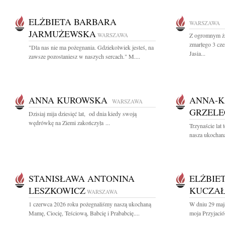
ELŻBIETA BARBARA
WARSZAWA
JARMUŻEWSKA
WARSZAWA
Z ogromnym ża
zmarłego 3 cz
"Dla nas nie ma pożegnania. Gdziekolwiek jesteś, na
Jasia...
zawsze pozostaniesz w naszych sercach." M....
ANNA KUROWSKA
ANNA-K
WARSZAWA
GRZEL
Dzisiaj mija dziesięć lat, od dnia kiedy swoją
wędrówkę na Ziemi zakończyła ...
Trzynaście lat
nasza ukochana
STANISŁAWA ANTONINA
ELŻBIE
LESZKOWICZ
KUCZA
WARSZAWA
1 czerwca 2026 roku pożegnaliśmy naszą ukochaną
W dniu 29 maj
Mamę, Ciocię, Teściową, Babcię i Prababcię....
moja Przyjaciół