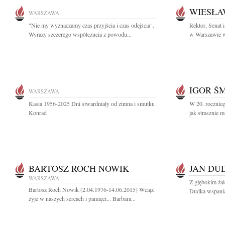
WIESŁA
WARSZAWA
"Nie my wyznaczamy czas przyjścia i czas odejścia".
Rektor, Senat
Wyrazy szczerego współczucia z powodu...
w Warszawie wr
IGOR Ś
WARSZAWA
Kasia 1956-2025 Dni stwardniały od zimna i smutku
W 20. rocznicę
Konrad
jak strasznie m
BARTOSZ ROCH NOWIK
JAN DU
WARSZAWA
Z głębokim ża
Bartosz Roch Nowik (2.04.1976-14.06.2015) Wciąż
Dudka wspaniał
żyje w naszych sercach i pamięci... Barbara...