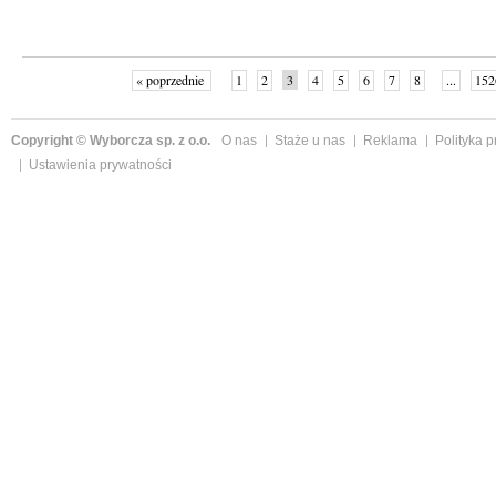
« poprzednie
1
2
3
4
5
6
7
8
...
152
Copyright © Wyborcza sp. z o.o.
O nas
Staże u nas
Reklama
Polityka 
Ustawienia prywatności