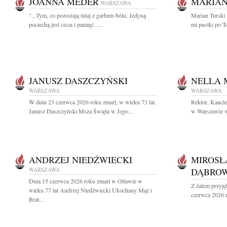
JOANNA MEDER
MARIAN
WARSZAWA
"...Tym, co pozostają tutaj z garbem bólu, Jedyną
Marian Turski 
pociechą jest cisza i pamięć......
mi pustki po T
JANUSZ DASZCZYŃSKI
NELLA
WARSZAWA
WARSZAWA
W dniu 23 czerwca 2026 roku zmarł, w wieku 73 lat,
Rektor, Kancl
Janusz Daszczyński Msza Święta w Jego...
w Warszawie wr
ANDRZEJ NIEDŹWIECKI
MIROSŁ
WARSZAWA
DĄBROW
Dnia 15 czerwca 2026 roku zmarł w Ottawie w
Z żalem przyję
wieku 77 lat Andrzej Niedźwiecki Ukochany Mąż i
czerwca 2026 r
Brat...