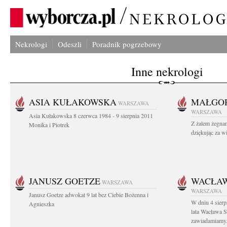
Nekrologi
Odeszli
Poradnik pogrzebowy
Inne nekrologi
ASIA KUŁAKOWSKA
MAŁGOR
WARSZAWA
WARSZAWA
Asia Kułakowska 8 czerwca 1984 - 9 sierpnia 2011
Z żalem żegnam
Monika i Piotrek
dziękując za w
JANUSZ GOETZE
WACŁAW
WARSZAWA
WARSZAWA
Janusz Goetze adwokat 9 lat bez Ciebie Bożenna i
W dniu 4 sier
Agnieszka
lata Wacława 
zawiadamiamy.