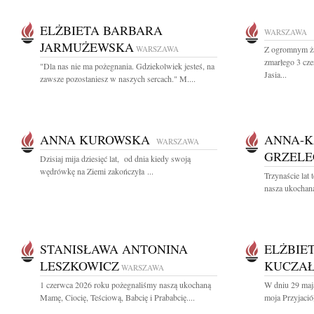
ELŻBIETA BARBARA
WARSZAWA
JARMUŻEWSKA
WARSZAWA
Z ogromnym ża
zmarłego 3 cz
"Dla nas nie ma pożegnania. Gdziekolwiek jesteś, na
Jasia...
zawsze pozostaniesz w naszych sercach." M....
ANNA KUROWSKA
ANNA-K
WARSZAWA
GRZEL
Dzisiaj mija dziesięć lat, od dnia kiedy swoją
wędrówkę na Ziemi zakończyła ...
Trzynaście lat
nasza ukochana
STANISŁAWA ANTONINA
ELŻBIE
LESZKOWICZ
KUCZA
WARSZAWA
1 czerwca 2026 roku pożegnaliśmy naszą ukochaną
W dniu 29 maj
Mamę, Ciocię, Teściową, Babcię i Prababcię....
moja Przyjaciół