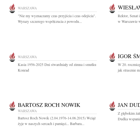
WIESŁA
WARSZAWA
"Nie my wyznaczamy czas przyjścia i czas odejścia".
Rektor, Senat
Wyrazy szczerego współczucia z powodu...
w Warszawie wr
IGOR Ś
WARSZAWA
Kasia 1956-2025 Dni stwardniały od zimna i smutku
W 20. rocznicę
Konrad
jak strasznie m
BARTOSZ ROCH NOWIK
JAN DU
WARSZAWA
Z głębokim ża
Bartosz Roch Nowik (2.04.1976-14.06.2015) Wciąż
Dudka wspaniał
żyje w naszych sercach i pamięci... Barbara...