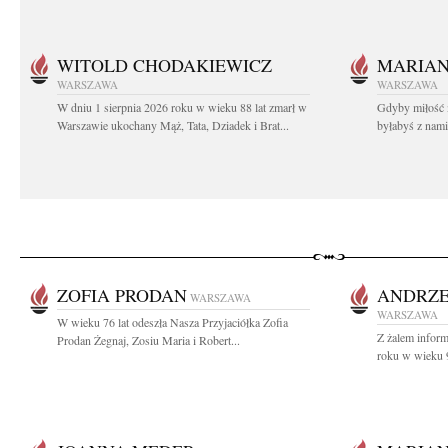
WITOLD CHODAKIEWICZ
MARIA
WARSZAWA
WARSZAWA
W dniu 1 sierpnia 2026 roku w wieku 88 lat zmarł w
Gdyby miłość 
Warszawie ukochany Mąż, Tata, Dziadek i Brat...
byłabyś z nami 
ZOFIA PRODAN
ANDRZE
WARSZAWA
WARSZAWA
W wieku 76 lat odeszła Nasza Przyjaciółka Zofia
Z żalem infor
Prodan Żegnaj, Zosiu Maria i Robert...
roku w wieku 9