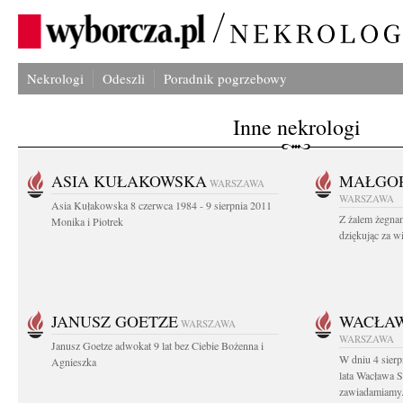
Nekrologi
Odeszli
Poradnik pogrzebowy
Inne nekrologi
ASIA KUŁAKOWSKA
MAŁGOR
WARSZAWA
WARSZAWA
Asia Kułakowska 8 czerwca 1984 - 9 sierpnia 2011
Z żalem żegnam
Monika i Piotrek
dziękując za w
JANUSZ GOETZE
WACŁAW
WARSZAWA
WARSZAWA
Janusz Goetze adwokat 9 lat bez Ciebie Bożenna i
W dniu 4 sier
Agnieszka
lata Wacława 
zawiadamiamy.