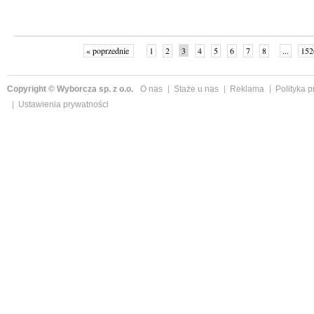
« poprzednie
1
2
3
4
5
6
7
8
...
152
Copyright © Wyborcza sp. z o.o.
O nas
Staże u nas
Reklama
Polityka 
Ustawienia prywatności