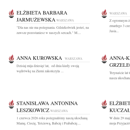
ELŻBIETA BARBARA
WARSZAWA
JARMUŻEWSKA
WARSZAWA
Z ogromnym ża
zmarłego 3 cz
"Dla nas nie ma pożegnania. Gdziekolwiek jesteś, na
Jasia...
zawsze pozostaniesz w naszych sercach." M....
ANNA KUROWSKA
ANNA-K
WARSZAWA
GRZEL
Dzisiaj mija dziesięć lat, od dnia kiedy swoją
wędrówkę na Ziemi zakończyła ...
Trzynaście lat
nasza ukochana
STANISŁAWA ANTONINA
ELŻBIE
LESZKOWICZ
KUCZA
WARSZAWA
1 czerwca 2026 roku pożegnaliśmy naszą ukochaną
W dniu 29 maj
Mamę, Ciocię, Teściową, Babcię i Prababcię....
moja Przyjaciół