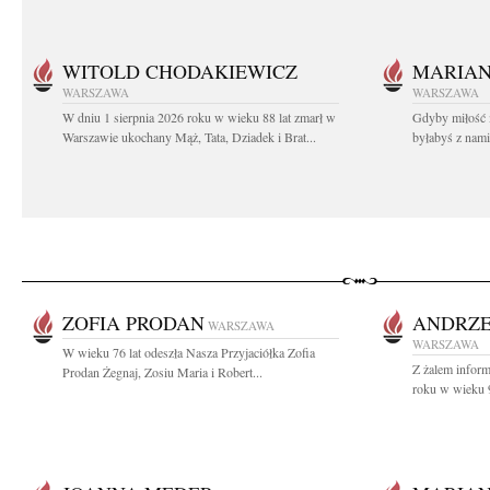
WITOLD CHODAKIEWICZ
MARIA
WARSZAWA
WARSZAWA
W dniu 1 sierpnia 2026 roku w wieku 88 lat zmarł w
Gdyby miłość 
Warszawie ukochany Mąż, Tata, Dziadek i Brat...
byłabyś z nami 
ZOFIA PRODAN
ANDRZE
WARSZAWA
WARSZAWA
W wieku 76 lat odeszła Nasza Przyjaciółka Zofia
Z żalem infor
Prodan Żegnaj, Zosiu Maria i Robert...
roku w wieku 9