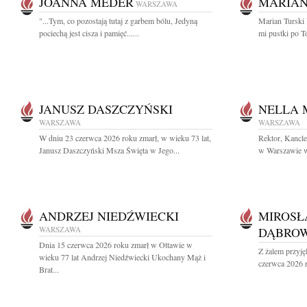
JOANNA MEDER
MARIAN
WARSZAWA
"...Tym, co pozostają tutaj z garbem bólu, Jedyną
Marian Turski 
pociechą jest cisza i pamięć......
mi pustki po T
JANUSZ DASZCZYŃSKI
NELLA
WARSZAWA
WARSZAWA
W dniu 23 czerwca 2026 roku zmarł, w wieku 73 lat,
Rektor, Kancl
Janusz Daszczyński Msza Święta w Jego...
w Warszawie wr
ANDRZEJ NIEDŹWIECKI
MIROSŁ
WARSZAWA
DĄBROW
Dnia 15 czerwca 2026 roku zmarł w Ottawie w
Z żalem przyję
wieku 77 lat Andrzej Niedźwiecki Ukochany Mąż i
czerwca 2026 r
Brat...