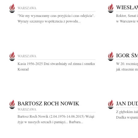
WIESŁA
WARSZAWA
"Nie my wyznaczamy czas przyjścia i czas odejścia".
Rektor, Senat
Wyrazy szczerego współczucia z powodu...
w Warszawie wr
IGOR Ś
WARSZAWA
Kasia 1956-2025 Dni stwardniały od zimna i smutku
W 20. rocznicę
Konrad
jak strasznie m
BARTOSZ ROCH NOWIK
JAN DU
WARSZAWA
Z głębokim ża
Bartosz Roch Nowik (2.04.1976-14.06.2015) Wciąż
Dudka wspaniał
żyje w naszych sercach i pamięci... Barbara...