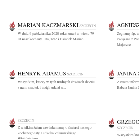
MARIAN KACZMARSKI
AGNIES
SZCZECIN
W dniu 9 października 2020 roku zmarł w wieku 79
Żegnamy śp. a
lat nasz kochany Tata, Teść i Dziadek Marian...
związaną z Po
Majeczce...
HENRYK ADAMUS
JANINA
SZCZECIN
Wszystkim, którzy w tych trudnych chwilach dzielili
Z żalem infor
z nami smutek i wzięli udział w...
Babcia Janina 
SZCZECIN
GRZEGO
Z wielkim żalem zawiadamiamy o śmierci naszego
SZCZECIN
kochanego taty Ludwika Zdanowskiego
Wszystkim któ
Wieloletniego...