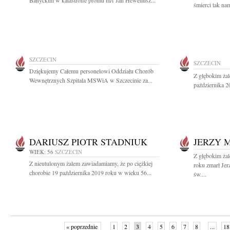
Bałtyckim w katastrofie promu m/f Jan Heweliusz...
śmierci tak nam
SZCZECIN
SZCZECIN
Dziękujemy Całemu personelowi Oddziału Chorób
Z głębokim ża
Wewnętrznych Szpitala MSWiA w Szczecinie za...
października 2
DARIUSZ PIOTR STADNIUK
JERZY 
WIEK: 56
SZCZECIN
Z głębokim ża
Z nieutulonym żalem zawiadamiamy, że po ciężkiej
roku zmarł Je
chorobie 19 października 2019 roku w wieku 56...
św....
« poprzednie
1
2
3
4
5
6
7
8
...
18