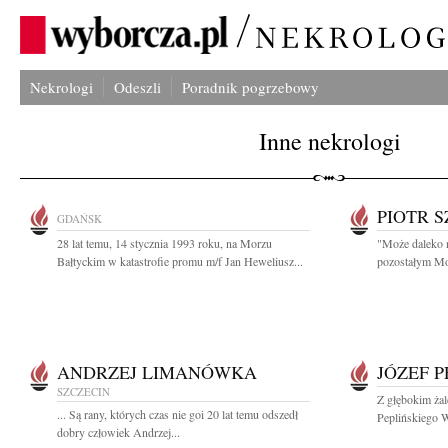
Nekrologi
Odeszli
Poradnik pogrzebowy
Inne nekrologi
PIOTR 
GDAŃSK
28 lat temu, 14 stycznia 1993 roku, na Morzu
"Może daleko n
Bałtyckim w katastrofie promu m/f Jan Heweliusz...
pozostałym Może
ANDRZEJ LIMANÓWKA
JÓZEF P
SZCZECIN
Z głębokim ża
... Są rany, których czas nie goi 20 lat temu odszedł
Peplińskiego W
dobry człowiek Andrzej...