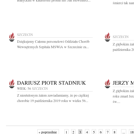
Bałtyckim w katastrofie promu m/f Jan Heweliusz...
śmierci tak nam
SZCZECIN
SZCZECIN
Dziękujemy Całemu personelowi Oddziału Chorób
Z głębokim ża
Wewnętrznych Szpitala MSWiA w Szczecinie za...
października 2
DARIUSZ PIOTR STADNIUK
JERZY 
WIEK: 56
SZCZECIN
Z głębokim ża
Z nieutulonym żalem zawiadamiamy, że po ciężkiej
roku zmarł Je
chorobie 19 października 2019 roku w wieku 56...
św....
« poprzednie
1
2
3
4
5
6
7
8
...
18