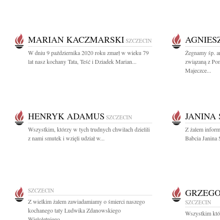
MARIAN KACZMARSKI
AGNIES
SZCZECIN
W dniu 9 października 2020 roku zmarł w wieku 79
Żegnamy śp. a
lat nasz kochany Tata, Teść i Dziadek Marian...
związaną z Po
Majeczce...
HENRYK ADAMUS
JANINA
SZCZECIN
Wszystkim, którzy w tych trudnych chwilach dzielili
Z żalem infor
z nami smutek i wzięli udział w...
Babcia Janina 
SZCZECIN
GRZEGO
Z wielkim żalem zawiadamiamy o śmierci naszego
SZCZECIN
kochanego taty Ludwika Zdanowskiego
Wszystkim któ
Wieloletniego...