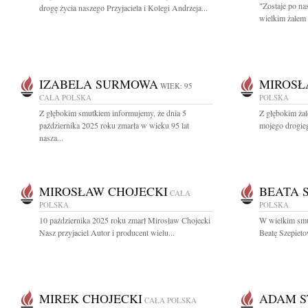
"Zostaje po na
drogę życia naszego Przyjaciela i Kolegi Andrzeja...
wielkim żalem
IZABELA SURMOWA
MIROSŁ
WIEK: 95
CAŁA POLSKA
POLSKA
Z głębokim smutkiem informujemy, że dnia 5
Z głębokim ża
października 2025 roku zmarła w wieku 95 lat
mojego drogieg
nasza...
MIROSŁAW CHOJECKI
BEATA 
CAŁA
POLSKA
POLSKA
10 października 2025 roku zmarł Mirosław Chojecki
W wielkim smu
Nasz przyjaciel Autor i producent wielu...
Beatę Szepieto
MIREK CHOJECKI
ADAM S
CAŁA POLSKA