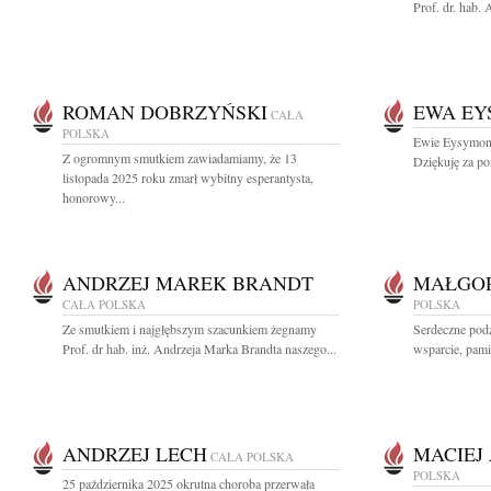
Prof. dr. hab.
ROMAN DOBRZYŃSKI
EWA EY
CAŁA
POLSKA
Ewie Eysymontt
Z ogromnym smutkiem zawiadamiamy, że 13
Dziękuję za pon
listopada 2025 roku zmarł wybitny esperantysta,
honorowy...
ANDRZEJ MAREK BRANDT
MAŁGOR
CAŁA POLSKA
POLSKA
Ze smutkiem i najgłębszym szacunkiem żegnamy
Serdeczne pod
Prof. dr hab. inż. Andrzeja Marka Brandta naszego...
wsparcie, pami
ANDRZEJ LECH
MACIEJ
CAŁA POLSKA
POLSKA
25 października 2025 okrutna choroba przerwała