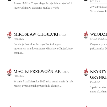
POLSKA
Pamięci Mirka Chojeckiego Przyjaciela w młodości
Z wielkim żal
Przewodnika w działaniu Hanka i Witek
Strzembosza k
MIROSŁAW CHOJECKI
WŁODZI
CAŁA
POLSKA
CAŁA POLSK
Fundacja Polcul im Jerzego Bonieckiego z
Z ogromnym sm
ogromnym smutkiem żegna Mirosława Chojeckiego
października 2
członka...
MACIEJ PRZEWOŹNIAK
KRYSTY
CAŁA
POLSKA
GRYNKI
W dniu 5 października 2025 roku zmarł nagle dr hab.
POLSKA
Maciej Przewoźniak przyrodnik, ekolog,...
3 października
nasza ukochan