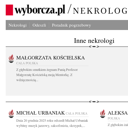
Nekrologi
Odeszli
Poradnik pogrzebowy
Inne nekrologi
MAŁGORZATA KOŚCIELSKA
CAŁA POLSKA
Z głębokim smutkiem żegnam Panią Profesor
Małgorzatę Kościelską moją Mentorkę. Z
wdzięcznością...
MICHAŁ URBANIAK
ALEKSA
CAŁA POLSKA
POLSKA
Dnia 20 grudnia 2025 roku odszedł Michał Urbaniak
Z głębokim ża
wybitny muzyk jazzowy, saksofonista, skrzypek,...