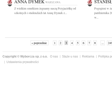
ANNA DYMEK
STANIS
WARSZAWA
Z wielkim smutkiem żegnamy naszą Przyjaciółkę od
Pogrążeni w ża
szkolnych i studenckich lat Annę Dymek z...
października 
w...
« poprzednie
1
2
3
4
5
6
7
8
...
24
Copyright © Wyborcza sp. z o.o.
O nas
Staże u nas
Reklama
Polityka 
Ustawienia prywatności