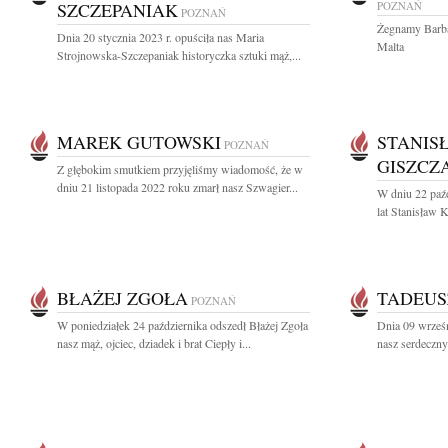
SZCZEPANIAK
POZNAŃ
POZNAŃ
Żegnamy Barba
Dnia 20 stycznia 2023 r. opuściła nas Maria
Malta
Strojnowska-Szczepaniak historyczka sztuki mąż,...
MAREK GUTOWSKI
STANIS
POZNAŃ
GISZCZ
Z głębokim smutkiem przyjęliśmy wiadomość, że w
dniu 21 listopada 2022 roku zmarł nasz Szwagier...
W dniu 22 paźd
lat Stanisław K
BŁAŻEJ ZGOŁA
TADEUS
POZNAŃ
W poniedziałek 24 października odszedł Błażej Zgoła
Dnia 09 wrześn
nasz mąż, ojciec, dziadek i brat Ciepły i...
nasz serdeczny 