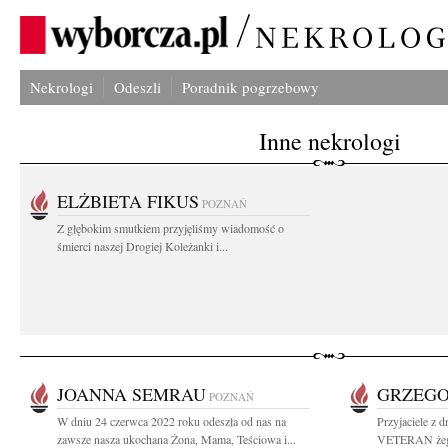
Nekrologi
Odeszli
Poradnik pogrzebowy
Inne nekrologi
ELŻBIETA FIKUS
POZNAŃ
Z głębokim smutkiem przyjęliśmy wiadomość o
śmierci naszej Drogiej Koleżanki i...
JOANNA SEMRAU
GRZEGO
POZNAŃ
W dniu 24 czerwca 2022 roku odeszła od nas na
Przyjaciele z
zawsze nasza ukochana Żona, Mama, Teściowa i...
VETERAN żegn