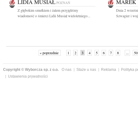
LIDIA MUSIAŁ
MAREK 
POZNAŃ
Z głębokim smutkiem i żalem przyjęliśmy
Dnia 2 wrześni
wiadomość o śmierci Lidii Musiał wieloletniego...
Szwagier i wuj
« poprzednie
1
2
3
4
5
6
7
8
...
50
Copyright © Wyborcza sp. z o.o.
O nas
Staże u nas
Reklama
Polityka 
Ustawienia prywatności