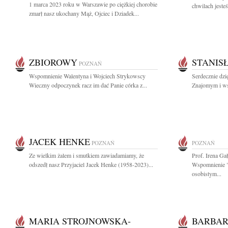
1 marca 2023 roku w Warszawie po ciężkiej chorobie
chwilach jesteś
zmarł nasz ukochany Mąż, Ojciec i Dziadek...
ZBIOROWY
STANIS
POZNAŃ
Wspomnienie Walentyna i Wojciech Strykowscy
Serdecznie dzi
Wieczny odpoczynek racz im dać Panie córka z...
Znajomym i wsz
JACEK HENKE
POZNAŃ
POZNAŃ
Ze wielkim żalem i smutkiem zawiadamiamy, że
Prof. Irena Ga
odszedł nasz Przyjaciel Jacek Henke (1958-2023)...
Wspomnienie "
osobistym...
MARIA STROJNOWSKA-
BARBAR