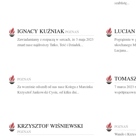
szablistę...
IGNACY KUŹNIAK
LUCJAN
POZNAŃ
Zawiadamiamy z rozpaczą w sercach, że 3 maja 2023
Pogrążeniu w 
zmarł nasz najdroższy Tatko, Teść i Dziadek...
ukochanego Męż
Lucjana...
TOMASZ
POZNAŃ
Za wcześnie odszedł od nas nasz Kolega z Marcinka
7 marca 2023 r
Krzysztof Jankowski Cysiu, od kilku dni...
współpracowni
KRZYSZTOF WIŚNIEWSKI
POZNAŃ
POZNAŃ
Wando i Krzysz