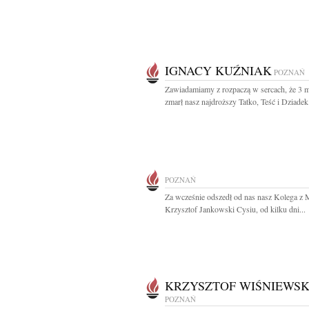
IGNACY KUŹNIAK
POZNAŃ
Zawiadamiamy z rozpaczą w sercach, że 3 
zmarł nasz najdroższy Tatko, Teść i Dziadek.
POZNAŃ
Za wcześnie odszedł od nas nasz Kolega z 
Krzysztof Jankowski Cysiu, od kilku dni...
KRZYSZTOF WIŚNIEWSK
POZNAŃ