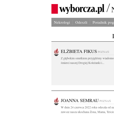
Nekrologi
Odeszli
Poradnik po
ELŻBIETA FIKUS
POZNAŃ
Z głębokim smutkiem przyjęliśmy wiadomo
śmierci naszej Drogiej Koleżanki i...
JOANNA SEMRAU
POZNAŃ
W dniu 24 czerwca 2022 roku odeszła od na
zawsze nasza ukochana Żona, Mama, Teściow