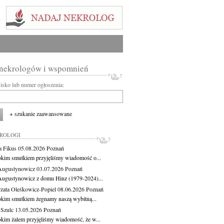
 nekrologów i wspomnień
wisko lub numer ogłoszenia:
+ szukanie zaawansowane
KROLOGI
a Fikus
05.08.2026
Poznań
okim smutkiem przyjęliśmy wiadomość o...
Augustynowicz
03.07.2026
Poznań
Augustynowicz z domu Hinz (1979-2024)...
zata Oleśkowicz-Popiel
08.06.2026
Poznań
okim smutkiem żegnamy naszą wybitną...
 Szulc
13.05.2026
Poznań
okim żalem przyjęliśmy wiadomość, że w...