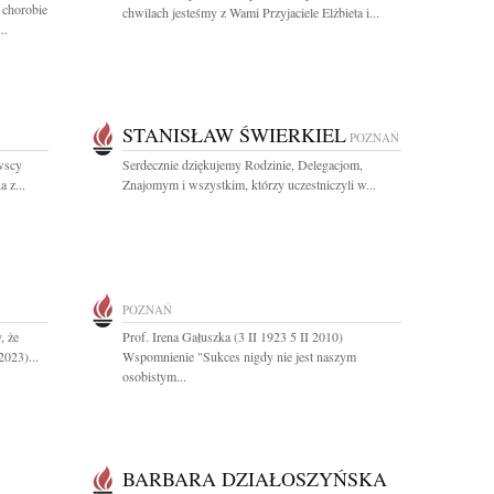
 chorobie
chwilach jesteśmy z Wami Przyjaciele Elżbieta i...
..
STANISŁAW ŚWIERKIEL
POZNAŃ
wscy
Serdecznie dziękujemy Rodzinie, Delegacjom,
 z...
Znajomym i wszystkim, którzy uczestniczyli w...
POZNAŃ
, że
Prof. Irena Gałuszka (3 II 1923 5 II 2010)
2023)...
Wspomnienie "Sukces nigdy nie jest naszym
osobistym...
BARBARA DZIAŁOSZYŃSKA