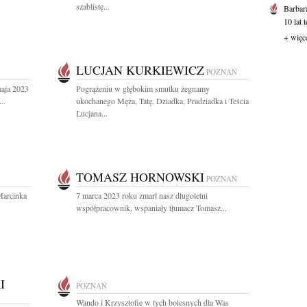
szablistę...
Barbar
10 lat 
+ więc
LUCJAN KURKIEWICZ
POZNAŃ
maja 2023
Pogrążeniu w głębokim smutku żegnamy
..
ukochanego Męża, Tatę, Dziadka, Pradziadka i Teścia
Lucjana...
TOMASZ HORNOWSKI
POZNAŃ
Marcinka
7 marca 2023 roku zmarł nasz długoletni
współpracownik, wspaniały tłumacz Tomasz...
I
POZNAŃ
Wando i Krzysztofie w tych bolesnych dla Was