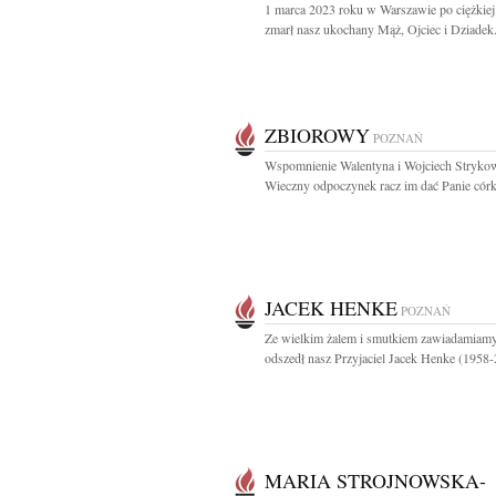
1 marca 2023 roku w Warszawie po ciężkiej
zmarł nasz ukochany Mąż, Ojciec i Dziadek.
ZBIOROWY
POZNAŃ
Wspomnienie Walentyna i Wojciech Stryko
Wieczny odpoczynek racz im dać Panie córka
JACEK HENKE
POZNAŃ
Ze wielkim żalem i smutkiem zawiadamiamy
odszedł nasz Przyjaciel Jacek Henke (1958-
MARIA STROJNOWSKA-