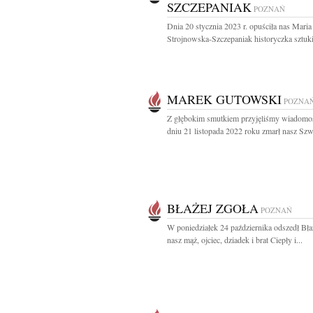
SZCZEPANIAK
POZNAŃ
Dnia 20 stycznia 2023 r. opuściła nas Maria
Strojnowska-Szczepaniak historyczka sztuki
MAREK GUTOWSKI
POZNA
Z głębokim smutkiem przyjęliśmy wiadomo
dniu 21 listopada 2022 roku zmarł nasz Szwa
BŁAŻEJ ZGOŁA
POZNAŃ
W poniedziałek 24 października odszedł Bła
nasz mąż, ojciec, dziadek i brat Ciepły i...