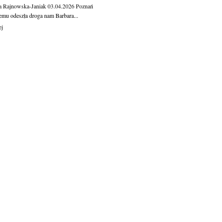
a Rajnowska-Janiak
03.04.2026
Poznań
temu odeszła droga nam Barbara...
ej