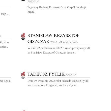
POZNAŃ
Żegnamy Barbarę Działoszyńską Zespół Fundacji
Malta
 mąż,...
STANISŁAW KRZYSZTOF
Ń
GISZCZAK
ść, że w
WIEK: 70
WARSZAWA
gier...
W dniu 22 października 2022 r. zmarł przeżywszy 70
lat Stanisław Krzysztof Giszczak lekarz...
TADEUSZ PYTLIK
POZNAŃ
żej Zgoła
Dnia 09 września 2022 roku odszedł Tadeusz Pytlik
nasz serdeczny Przyjaciel, kochany Ojciec...