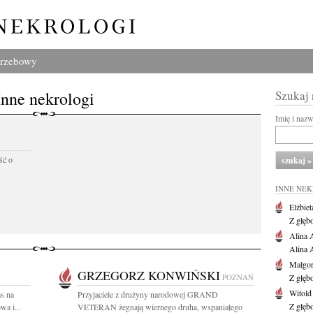
grzebowy
Inne nekrologi
Szukaj
Imię i naz
ść o
INNE NE
Elżbiet
Z głęb
Alina 
Alina 
Małgor
GRZEGORZ KONWIŃSKI
POZNAŃ
Z głęb
Witold
s na
Przyjaciele z drużyny narodowej GRAND
Z głęb
a i...
VETERAN żegnają wiernego druha, wspaniałego