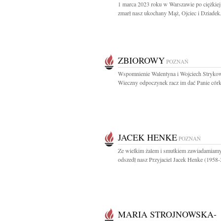
1 marca 2023 roku w Warszawie po ciężkiej
zmarł nasz ukochany Mąż, Ojciec i Dziadek.
ZBIOROWY
POZNAŃ
Wspomnienie Walentyna i Wojciech Stryko
Wieczny odpoczynek racz im dać Panie córka
JACEK HENKE
POZNAŃ
Ze wielkim żalem i smutkiem zawiadamiamy
odszedł nasz Przyjaciel Jacek Henke (1958-
MARIA STROJNOWSKA-