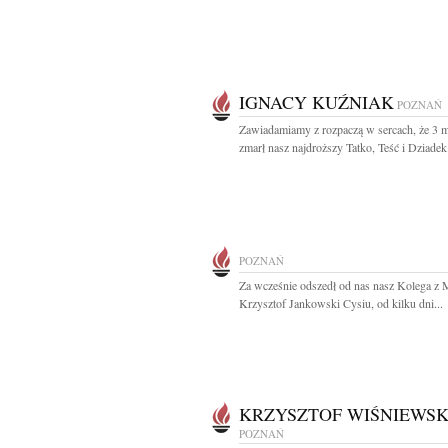
IGNACY KUŹNIAK
POZNAŃ
Zawiadamiamy z rozpaczą w sercach, że 3 
zmarł nasz najdroższy Tatko, Teść i Dziadek.
POZNAŃ
Za wcześnie odszedł od nas nasz Kolega z 
Krzysztof Jankowski Cysiu, od kilku dni...
KRZYSZTOF WIŚNIEWSK
POZNAŃ