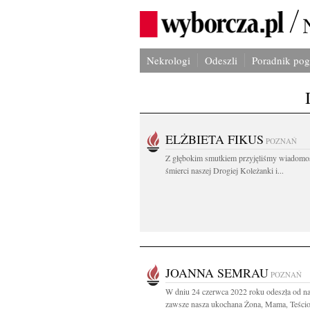
Nekrologi
Odeszli
Poradnik po
ELŻBIETA FIKUS
POZNAŃ
Z głębokim smutkiem przyjęliśmy wiadomo
śmierci naszej Drogiej Koleżanki i...
JOANNA SEMRAU
POZNAŃ
W dniu 24 czerwca 2022 roku odeszła od na
zawsze nasza ukochana Żona, Mama, Teściow