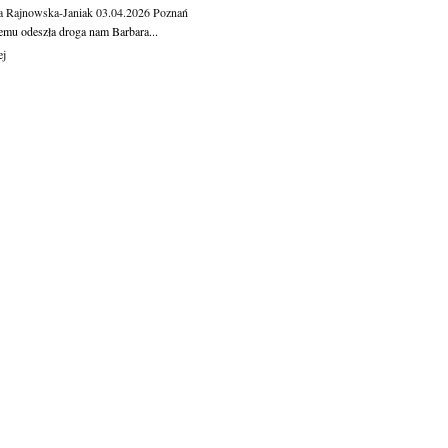
a Rajnowska-Janiak
03.04.2026
Poznań
temu odeszła droga nam Barbara...
ej