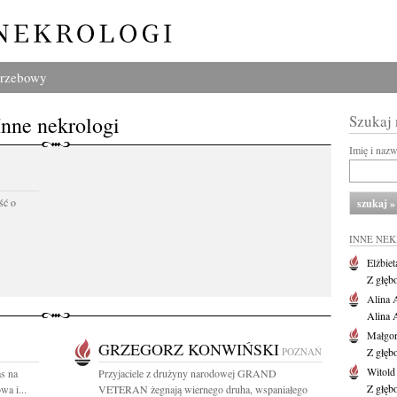
grzebowy
Inne nekrologi
Szukaj
Imię i naz
ść o
INNE NE
Elżbiet
Z głęb
Alina 
Alina 
Małgor
GRZEGORZ KONWIŃSKI
POZNAŃ
Z głęb
Witold
s na
Przyjaciele z drużyny narodowej GRAND
Z głęb
a i...
VETERAN żegnają wiernego druha, wspaniałego