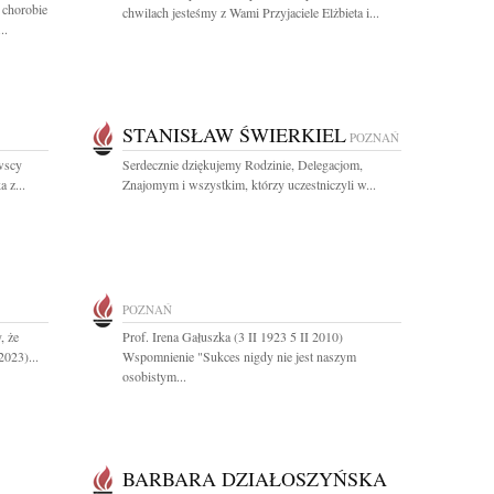
 chorobie
chwilach jesteśmy z Wami Przyjaciele Elżbieta i...
..
STANISŁAW ŚWIERKIEL
POZNAŃ
wscy
Serdecznie dziękujemy Rodzinie, Delegacjom,
 z...
Znajomym i wszystkim, którzy uczestniczyli w...
POZNAŃ
, że
Prof. Irena Gałuszka (3 II 1923 5 II 2010)
2023)...
Wspomnienie "Sukces nigdy nie jest naszym
osobistym...
BARBARA DZIAŁOSZYŃSKA