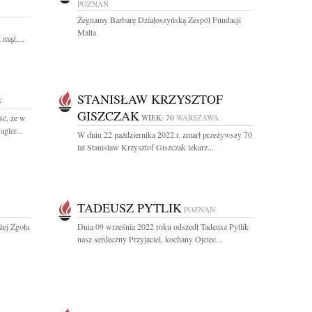
POZNAŃ
Żegnamy Barbarę Działoszyńską Zespół Fundacji
Malta
 mąż,...
STANISŁAW KRZYSZTOF
Ń
GISZCZAK
ść, że w
WIEK: 70
WARSZAWA
gier...
W dniu 22 października 2022 r. zmarł przeżywszy 70
lat Stanisław Krzysztof Giszczak lekarz...
TADEUSZ PYTLIK
POZNAŃ
żej Zgoła
Dnia 09 września 2022 roku odszedł Tadeusz Pytlik
nasz serdeczny Przyjaciel, kochany Ojciec...