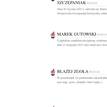
SZCZEPANIAK
POZNAŃ
Dnia 20 stycznia 2023 r. opuściła nas Maria
Strojnowska-Szczepaniak historyczka sztuki
MAREK GUTOWSKI
POZNA
Z głębokim smutkiem przyjęliśmy wiadomo
dniu 21 listopada 2022 roku zmarł nasz Szwa
BŁAŻEJ ZGOŁA
POZNAŃ
W poniedziałek 24 października odszedł Bła
nasz mąż, ojciec, dziadek i brat Ciepły i...