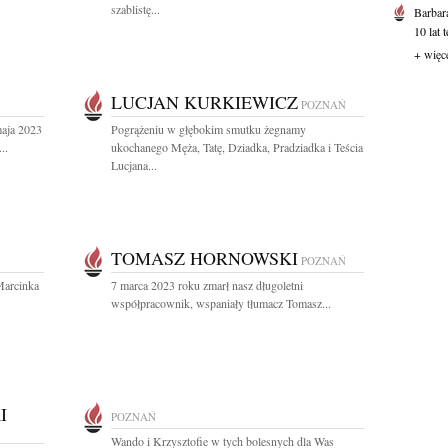
szablistę...
Barbar
10 lat 
+ więc
LUCJAN KURKIEWICZ
POZNAŃ
maja 2023
Pogrążeniu w głębokim smutku żegnamy
..
ukochanego Męża, Tatę, Dziadka, Pradziadka i Teścia
Lucjana...
TOMASZ HORNOWSKI
POZNAŃ
Marcinka
7 marca 2023 roku zmarł nasz długoletni
współpracownik, wspaniały tłumacz Tomasz...
I
POZNAŃ
Wando i Krzysztofie w tych bolesnych dla Was