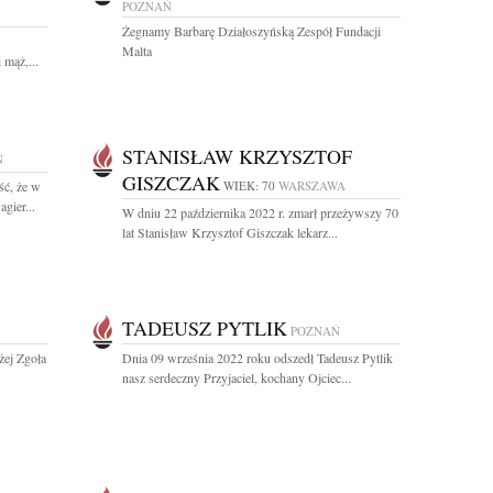
POZNAŃ
Żegnamy Barbarę Działoszyńską Zespół Fundacji
Malta
 mąż,...
STANISŁAW KRZYSZTOF
Ń
GISZCZAK
ść, że w
WIEK: 70
WARSZAWA
gier...
W dniu 22 października 2022 r. zmarł przeżywszy 70
lat Stanisław Krzysztof Giszczak lekarz...
TADEUSZ PYTLIK
POZNAŃ
żej Zgoła
Dnia 09 września 2022 roku odszedł Tadeusz Pytlik
nasz serdeczny Przyjaciel, kochany Ojciec...