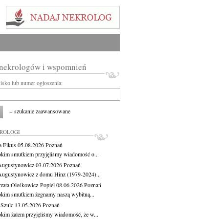
 nekrologów i wspomnień
wisko lub numer ogłoszenia:
+ szukanie zaawansowane
KROLOGI
a Fikus
05.08.2026
Poznań
okim smutkiem przyjęliśmy wiadomość o...
Augustynowicz
03.07.2026
Poznań
Augustynowicz z domu Hinz (1979-2024)...
zata Oleśkowicz-Popiel
08.06.2026
Poznań
okim smutkiem żegnamy naszą wybitną...
 Szulc
13.05.2026
Poznań
okim żalem przyjęliśmy wiadomość, że w...