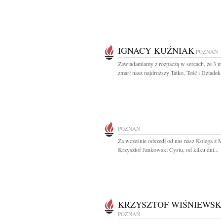
IGNACY KUŹNIAK
POZNAŃ
Zawiadamiamy z rozpaczą w sercach, że 3 
zmarł nasz najdroższy Tatko, Teść i Dziadek.
POZNAŃ
Za wcześnie odszedł od nas nasz Kolega z 
Krzysztof Jankowski Cysiu, od kilku dni...
KRZYSZTOF WIŚNIEWSK
POZNAŃ