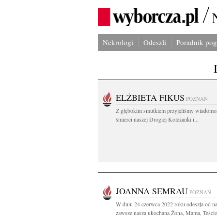
Nekrologi
Odeszli
Poradnik po
ELŻBIETA FIKUS
POZNAŃ
Z głębokim smutkiem przyjęliśmy wiadomo
śmierci naszej Drogiej Koleżanki i...
JOANNA SEMRAU
POZNAŃ
W dniu 24 czerwca 2022 roku odeszła od na
zawsze nasza ukochana Żona, Mama, Teściow