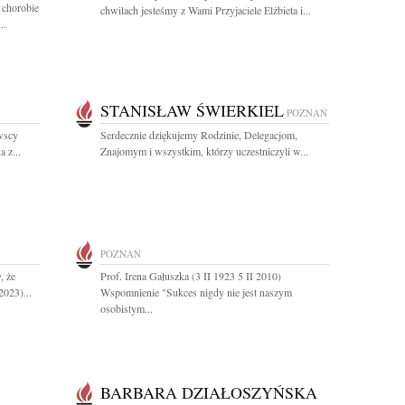
 chorobie
chwilach jesteśmy z Wami Przyjaciele Elżbieta i...
..
STANISŁAW ŚWIERKIEL
POZNAŃ
wscy
Serdecznie dziękujemy Rodzinie, Delegacjom,
 z...
Znajomym i wszystkim, którzy uczestniczyli w...
POZNAŃ
, że
Prof. Irena Gałuszka (3 II 1923 5 II 2010)
2023)...
Wspomnienie "Sukces nigdy nie jest naszym
osobistym...
BARBARA DZIAŁOSZYŃSKA