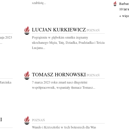
szablistę...
Barbar
10 lat 
+ więc
LUCJAN KURKIEWICZ
POZNAŃ
maja 2023
Pogrążeniu w głębokim smutku żegnamy
..
ukochanego Męża, Tatę, Dziadka, Pradziadka i Teścia
Lucjana...
TOMASZ HORNOWSKI
POZNAŃ
Marcinka
7 marca 2023 roku zmarł nasz długoletni
współpracownik, wspaniały tłumacz Tomasz...
I
POZNAŃ
Wando i Krzysztofie w tych bolesnych dla Was