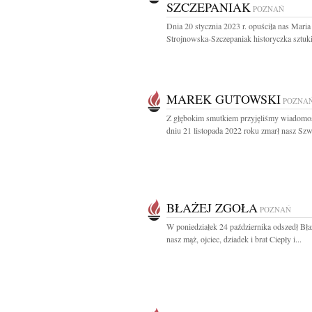
SZCZEPANIAK
POZNAŃ
Dnia 20 stycznia 2023 r. opuściła nas Maria
Strojnowska-Szczepaniak historyczka sztuki
MAREK GUTOWSKI
POZNA
Z głębokim smutkiem przyjęliśmy wiadomo
dniu 21 listopada 2022 roku zmarł nasz Szwa
BŁAŻEJ ZGOŁA
POZNAŃ
W poniedziałek 24 października odszedł Bła
nasz mąż, ojciec, dziadek i brat Ciepły i...