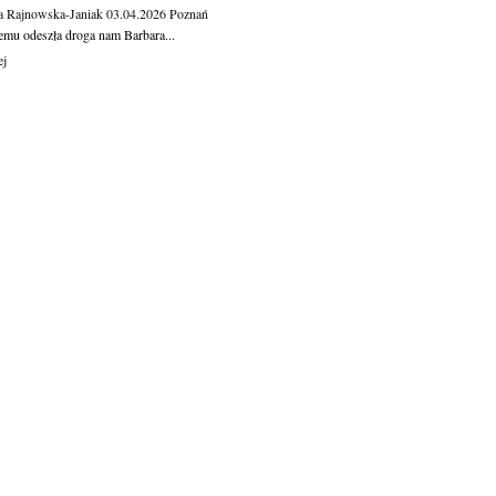
a Rajnowska-Janiak
03.04.2026
Poznań
temu odeszła droga nam Barbara...
ej