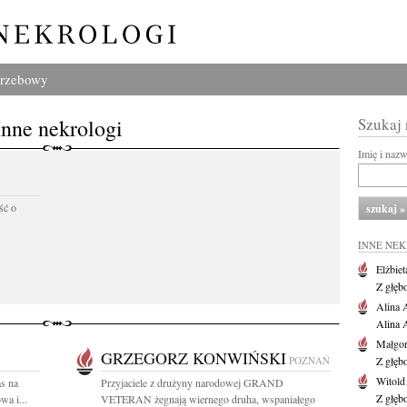
grzebowy
Inne nekrologi
Szukaj
Imię i naz
ść o
INNE NE
Elżbiet
Z głęb
Alina 
Alina 
Małgor
GRZEGORZ KONWIŃSKI
POZNAŃ
Z głęb
Witold
s na
Przyjaciele z drużyny narodowej GRAND
Z głęb
a i...
VETERAN żegnają wiernego druha, wspaniałego