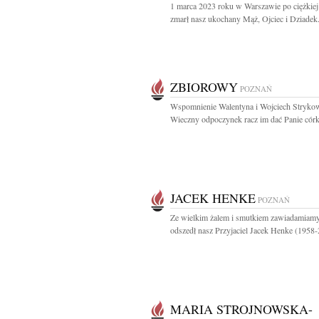
1 marca 2023 roku w Warszawie po ciężkiej
zmarł nasz ukochany Mąż, Ojciec i Dziadek.
ZBIOROWY
POZNAŃ
Wspomnienie Walentyna i Wojciech Stryko
Wieczny odpoczynek racz im dać Panie córka
JACEK HENKE
POZNAŃ
Ze wielkim żalem i smutkiem zawiadamiamy
odszedł nasz Przyjaciel Jacek Henke (1958-
MARIA STROJNOWSKA-