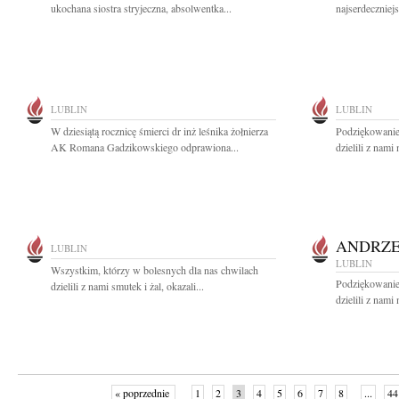
ukochana siostra stryjeczna, absolwentka...
najserdeczniej
LUBLIN
LUBLIN
W dziesiątą rocznicę śmierci dr inż leśnika żołnierza
Podziękowanie
AK Romana Gadzikowskiego odprawiona...
dzielili z nami 
ANDRZE
LUBLIN
LUBLIN
Wszystkim, którzy w bolesnych dla nas chwilach
Podziękowanie
dzielili z nami smutek i żal, okazali...
dzielili z nami 
« poprzednie
1
2
3
4
5
6
7
8
...
44