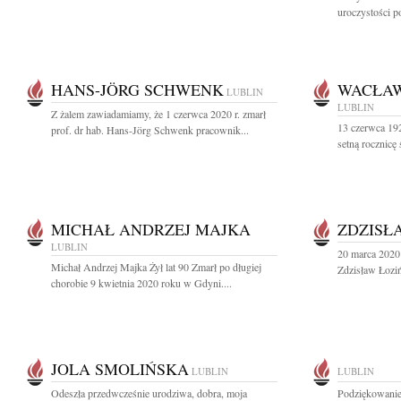
uroczystości p
HANS-JÖRG SCHWENK
WACŁAW
LUBLIN
LUBLIN
Z żalem zawiadamiamy, że 1 czerwca 2020 r. zmarł
13 czerwca 19
prof. dr hab. Hans-Jörg Schwenk pracownik...
setną rocznicę
MICHAŁ ANDRZEJ MAJKA
ZDZISŁ
LUBLIN
20 marca 2020 
Michał Andrzej Majka Żył lat 90 Zmarł po długiej
Zdzisław Łoziń
chorobie 9 kwietnia 2020 roku w Gdyni....
JOLA SMOLIŃSKA
LUBLIN
LUBLIN
Odeszła przedwcześnie urodziwa, dobra, moja
Podziękowanie