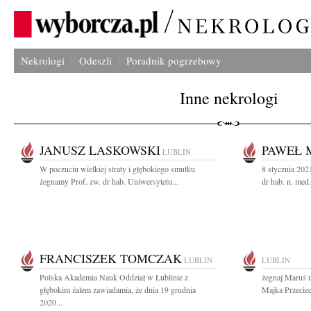
Nekrologi
Odeszli
Poradnik pogrzebowy
Inne nekrologi
JANUSZ LASKOWSKI
PAWEŁ 
LUBLIN
W poczuciu wielkiej straty i głębokiego smutku
8 stycznia 2021
żegnamy Prof. zw. dr hab. Uniwersytetu...
dr hab. n. med
FRANCISZEK TOMCZAK
LUBLIN
LUBLIN
Polska Akademia Nauk Oddział w Lublinie z
żegnaj Maruś u
głębokim żalem zawiadamia, że dnia 19 grudnia
Majka Przeciec
2020...