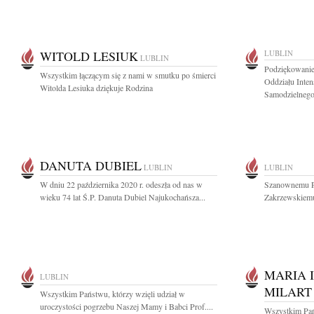
WITOLD LESIUK
LUBLIN
LUBLIN
Podziękowani
Wszystkim łączącym się z nami w smutku po śmierci
Oddziału Inte
Witolda Lesiuka dziękuje Rodzina
Samodzielnego.
DANUTA DUBIEL
LUBLIN
LUBLIN
W dniu 22 października 2020 r. odeszła od nas w
Szanownemu P
wieku 74 lat Ś.P. Danuta Dubiel Najukochańsza...
Zakrzewskiemu
MARIA 
LUBLIN
MILART
Wszystkim Państwu, którzy wzięli udział w
uroczystości pogrzebu Naszej Mamy i Babci Prof....
Wszystkim Pańs