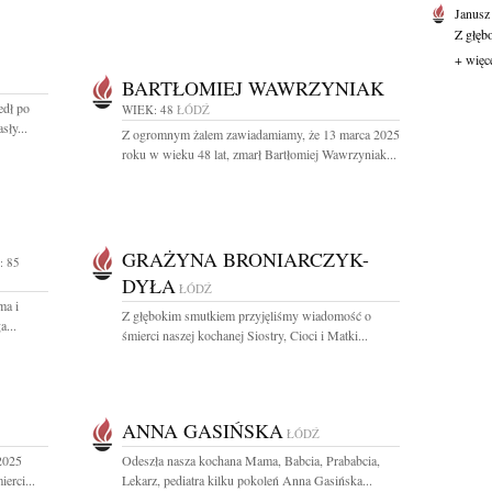
Janusz
Z głęb
+ więc
BARTŁOMIEJ WAWRZYNIAK
edł po
WIEK: 48
ŁÓDŹ
sły...
Z ogromnym żalem zawiadamiamy, że 13 marca 2025
roku w wieku 48 lat, zmarł Bartłomiej Wawrzyniak...
GRAŻYNA BRONIARCZYK-
: 85
DYŁA
ŁÓDŹ
ma i
Z głębokim smutkiem przyjęliśmy wiadomość o
a...
śmierci naszej kochanej Siostry, Cioci i Matki...
ANNA GASIŃSKA
ŁÓDŹ
 2025
Odeszła nasza kochana Mama, Babcia, Prababcia,
erci...
Lekarz, pediatra kilku pokoleń Anna Gasińska...