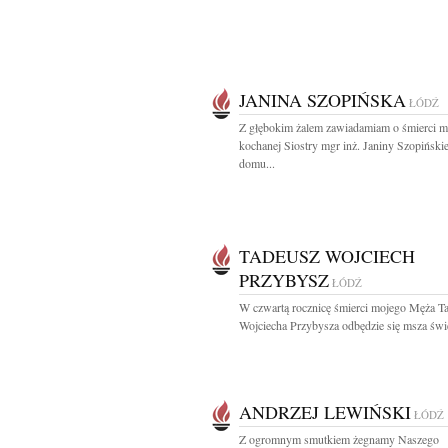
JANINA SZOPIŃSKA
ŁÓDŹ
Z głębokim żalem zawiadamiam o śmierci m
kochanej Siostry mgr inż. Janiny Szopińskie
domu...
TADEUSZ WOJCIECH
PRZYBYSZ
ŁÓDŹ
W czwartą rocznicę śmierci mojego Męża T
Wojciecha Przybysza odbędzie się msza świę
ANDRZEJ LEWIŃSKI
ŁÓDŹ
Z ogromnym smutkiem żegnamy Naszego