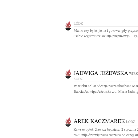
ŁÓDŹ
Mamo czy byłaś jasna i gotowa, gdy przysz
Ciebie zegarmistrz światła purpurowy? ...zga
JADWIGA JEŻEWSKA
WIEK
ŁÓDŹ
W wieku 85 lat odeszła nasza ukochana Ma
Babcia Jadwiga Jeżewska z d. Maria Jadwig
AREK KACZMAREK
ŁÓDŹ
Zawsze byłeś. Zawsze będziesz. 2 stycznia
roku mija dziewiętnasta rocznica bolesnej śmi