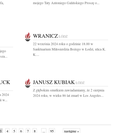
fa,
mojego Taty Antoniego Galińskiego Proszę o...
WRANICZ
ŁÓDŹ
22 września 2024 roku o godzinie 18.00 w
Sanktuarium Miłosierdzia Bożego w Łodzi, ulica K.
jego
K....
za...
UCK
JANUSZ KUBIAK
ŁÓDŹ
Z głębokim smutkiem zawiadamiamy, że 2 sierpnia
a 2024
2024 roku, w wieku 86 lat zmarł w Los Angeles...
i w...
3
4
5
6
7
8
...
95
następne »