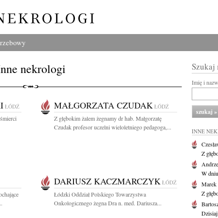
grzebowy
Inne nekrologi
Szukaj
Imię i naz
I
MAŁGORZATA CZUDAK
ŁÓDŹ
ŁÓDŹ
śmierci
Z głębokim żalem żegnamy dr hab. Małgorzatę
Czudak profesor uczelni wieloletniego pedagoga,...
INNE NE
Czesła
Z głęb
Andrze
W dniu 
DARIUSZ KACZMARCZYK
ŁÓDŹ
Marek 
Z głęb
ochające
Łódzki Oddział Polskiego Towarzystwa
..
Onkologicznego żegna Dra n. med. Dariusza...
Bartos
Dzisiaj