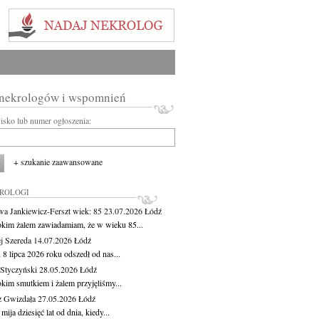
 nekrologów i wspomnień
wisko lub numer ogłoszenia:
+ szukanie zaawansowane
KROLOGI
wa Jankiewicz-Ferszt
wiek: 85
23.07.2026
Łódź
okim żalem zawiadamiam, że w wieku 85...
j Szereda
14.07.2026
Łódź
8 lipca 2026 roku odszedł od nas...
Styczyński
28.05.2026
Łódź
okim smutkiem i żalem przyjęliśmy...
z Gwizdała
27.05.2026
Łódź
 mija dziesięć lat od dnia, kiedy...