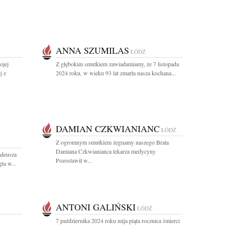
ANNA SZUMILAS
ŁÓDŹ
ojej
Z głębokim smutkiem zawiadamiamy, że 7 listopada
j z
2024 roku, w wieku 93 lat zmarła nasza kochana...
DAMIAN CZKWIANIANC
ŁÓDŹ
Z ogromnym smutkiem żegnamy naszego Brata
Damiana Czkwianianca lekarza medycyny
adeusza
Pozostawił w...
ta w...
ANTONI GALIŃSKI
ŁÓDŹ
7 października 2024 roku mija piąta rocznica śmierci