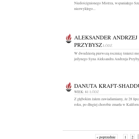
Niedoścignionego Mistrza, wspaniałego Sze
niezwykłego...
ALEKSANDER ANDRZEJ
PRZYBYSZ
ŁÓDŹ
W dwudziestą pierwszą rocznicę śmierci mo
jedynego Syna Aleksandra Andrzeja Przybys
DANUTA KRAFT-SHADD
WIEK: 81
ŁÓDŹ
Z głębokim żalem zawiadamiamy, że 28 lipc
roku, po długiej chorobie zmarła w Kaliforni
« poprzednie
1
2