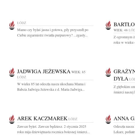
ŁÓDŹ
BARTŁO
Mamo czy byłaś jasna i gotowa, gdy przyszedł po
WIEK: 48
ŁÓ
Ciebie zegarmistrz światła purpurowy? ...zgasły...
Z ogromnym ża
roku w wieku 4
JADWIGA JEŻEWSKA
GRAŻYN
WIEK: 85
ŁÓDŹ
DYŁA
ŁÓ
W wieku 85 lat odeszła nasza ukochana Mama i
Z głębokim sm
Babcia Jadwiga Jeżewska z d. Maria Jadwiga...
śmierci naszej 
AREK KACZMAREK
ANNA G
ŁÓDŹ
Zawsze byłeś. Zawsze będziesz. 2 stycznia 2025
Odeszła nasza
roku mija dziewiętnasta rocznica bolesnej śmierci...
Lekarz, pediat