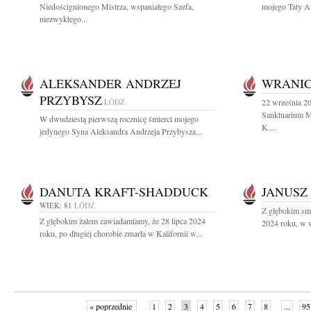
Niedoścignionego Mistrza, wspaniałego Szefa,
mojego Taty An
niezwykłego...
ALEKSANDER ANDRZEJ
WRANI
PRZYBYSZ
ŁÓDŹ
22 września 2
Sanktuarium Mi
W dwudziestą pierwszą rocznicę śmierci mojego
K....
jedynego Syna Aleksandra Andrzeja Przybysza...
DANUTA KRAFT-SHADDUCK
JANUSZ
WIEK: 81
ŁÓDŹ
Z głębokim sm
Z głębokim żalem zawiadamiamy, że 28 lipca 2024
2024 roku, w w
roku, po długiej chorobie zmarła w Kalifornii w...
« poprzednie
1
2
3
4
5
6
7
8
...
95