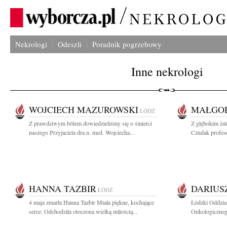
Nekrologi
Odeszli
Poradnik pogrzebowy
Inne nekrologi
WOJCIECH MAZUROWSKI
MAŁGO
ŁÓDŹ
Z prawdziwym bólem dowiedzieliśmy się o śmierci
Z głębokim ża
naszego Przyjaciela dra n. med. Wojciecha...
Czudak profeso
HANNA TAZBIR
DARIUS
ŁÓDŹ
4 maja zmarła Hanna Tazbir Miała piękne, kochające
Łódzki Oddzia
serce. Odchodziła otoczona wielką miłością...
Onkologicznego