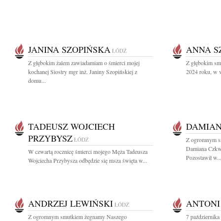
JANINA SZOPIŃSKA
ANNA S
ŁÓDŹ
Z głębokim żalem zawiadamiam o śmierci mojej
Z głębokim sm
kochanej Siostry mgr inż. Janiny Szopińskiej z
2024 roku, w w
domu...
TADEUSZ WOJCIECH
DAMIAN
PRZYBYSZ
ŁÓDŹ
Z ogromnym s
Damiana Czkwi
W czwartą rocznicę śmierci mojego Męża Tadeusza
Pozostawił w..
Wojciecha Przybysza odbędzie się msza święta w...
ANDRZEJ LEWIŃSKI
ANTONI
ŁÓDŹ
Z ogromnym smutkiem żegnamy Naszego
7 października