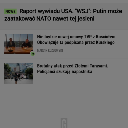
Nie tylko LOT rusza z gigantyczną
rekrutacją. Tutaj płacą do 25 tys. zł
BIZNES
Mężczyzna znaleziony u podnóża Śnieżki
Adwokat z Wrocławia podejrzany o
oszukiwanie klientów
"Znalazł" ładunek przy swoim aucie. Policja
już wie, kto go podrzucił
Pierwszy etap GAT zakończony. To