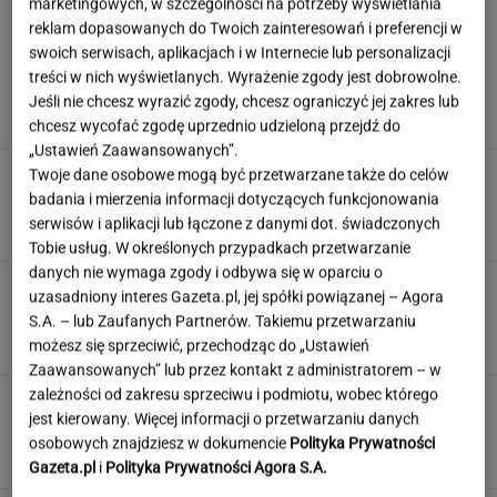
marketingowych, w szczególności na potrzeby wyświetlania
reklam dopasowanych do Twoich zainteresowań i preferencji w
swoich serwisach, aplikacjach i w Internecie lub personalizacji
Ambasada wydała pilny apel. Kierowcy wciąż
treści w nich wyświetlanych. Wyrażenie zgody jest dobrowolne.
wpadają w tę samą pułapkę
Jeśli nie chcesz wyrazić zgody, chcesz ograniczyć jej zakres lub
chcesz wycofać zgodę uprzednio udzieloną przejdź do
„Ustawień Zaawansowanych”.
Polka przestrzegano, by nie mówił o chorobie.
Twoje dane osobowe mogą być przetwarzane także do celów
"Jestem po przeszczepie"
badania i mierzenia informacji dotyczących funkcjonowania
serwisów i aplikacji lub łączone z danymi dot. świadczonych
Tobie usług. W określonych przypadkach przetwarzanie
danych nie wymaga zgody i odbywa się w oparciu o
Wybraliśmy kadry z 15 polskich filmów.
uzasadniony interes Gazeta.pl, jej spółki powiązanej – Agora
Rozpoznasz tytuły tych produkcji?
S.A. – lub Zaufanych Partnerów. Takiemu przetwarzaniu
możesz się sprzeciwić, przechodząc do „Ustawień
Zaawansowanych” lub przez kontakt z administratorem – w
zależności od zakresu sprzeciwu i podmiotu, wobec którego
To nie droga na skróty. Matka pokazuje, jak
jest kierowany. Więcej informacji o przetwarzaniu danych
naprawdę wygląda edukacja domowa
osobowych znajdziesz w dokumencie
Polityka Prywatności
MATERIAŁ PROMOCYJNY
Gazeta.pl
i
Polityka Prywatności Agora S.A.