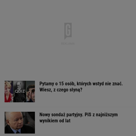
wynikiem od lat
Polskie MiG-i dla Ukrainy. Kijów zbadał
maszyny
Włóż liść laurowy do lodówki na godzinę.
Efekt może cię zaskoczyć
Cały świat widział, jak Switolina potraktowała
rywalkę po meczu
TENIS
Sandały Keen to synonim wakacyjnego
komfortu - teraz tańsze o niemal 100 zł