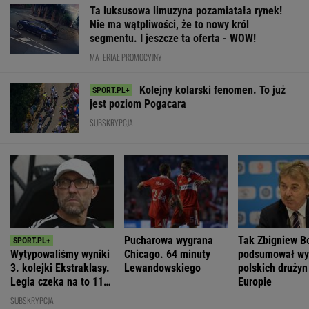
3. kolejki Ekstraklasy.
Lewandowskiego
polskich drużyn
Legia czeka na to 11
Europie
lat
SUBSKRYPCJA
WIĘCEJ NIŻ WYNIK. SUBSKRYBUJ
POLITYKA
Sensacyjne
Na
Hołownia
wyniki sondażu
Kaczyński nie
pełnomocniczce
szykuje wielki
w Ukrainie.
odpuszcza.
ds. promocji
powrót?
Wyraźny
Mówi o
Polski się nie