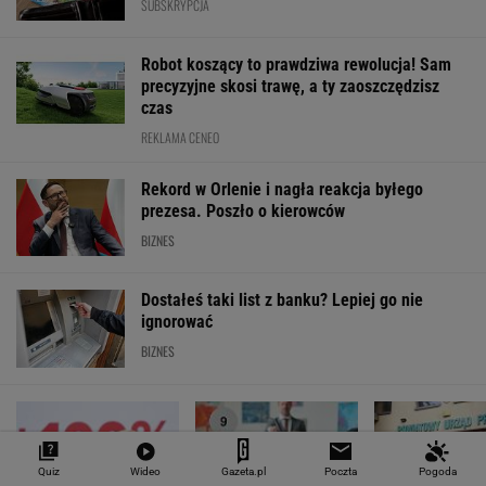
SPRAWDŹ NOTOWANIA
Notowania dostarcza VIA24ONLINE
MATERIAŁY PROMOCYJNE
PRZEWAGA DZIĘKI TECHNICE
Quiz
Wideo
Gazeta.pl
Poczta
Pogoda