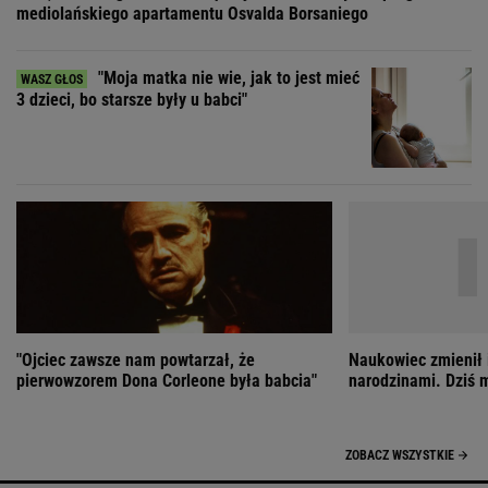
"Ojciec zawsze nam powtarzał, że
Naukowiec zmienił 
pierwowzorem Dona Corleone była babcia"
narodzinami. Dziś 
ZOBACZ WSZYSTKIE
Wybierz miasto
PEŁNA POGODA
Załaduj ponownie
Jakość powietrza:
-
Ciśnienie:
Opady:
Zachmurzenie: