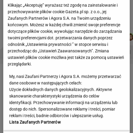
Jeden wakacyjny nawyk może mieć
Klikając „Akceptuję” wyrażasz też zgodę na zainstalowanie i
nieprzyjemne konsekwencje. Też tak robisz?
przechowywanie plików cookie Gazeta.pl sp. z o.o., jej
Zaufanych Partnerów i Agora S.A. na Twoim urządzeniu
MATERIAŁ PROMOCYJNY
końcowym. Możesz w każdej chwili zmienić swoje preferencje
dotyczące plików cookie, wywołując narzędzie do zarządzania
MARCIN
WIKTORIA
JAKUB
DANIEL
Autorzy:
twoimi preferencjami dot. przetwarzania danych poprzez
KOZŁOWSKI
BECZEK
BALCERSKI
MAIKOWSKI
odnośnik „Ustawienia prywatności ” w stopce serwisu i
PROBLEMY POLSKICH SIATKARZY
ZNAK Z '30'
WISŁAWA SZYMBORSKA
przechodząc do „Ustawień Zaawansowanych”. Zmiana
ustawień plików cookie możliwa jest także za pomocą ustawień
przeglądarki.
LETNIE OKAZJE
My, nasi Zaufani Partnerzy i Agora S.A. możemy przetwarzać
dane osobowe w następujących celach:
Użycie dokładnych danych geolokalizacyjnych. Aktywne
skanowanie charakterystyki urządzenia do celów
identyfikacji. Przechowywanie informacji na urządzeniu lub
dostęp do nich. Spersonalizowane reklamy i treści, pomiar
reklam i treści, badnie odbiorców i ulepszanie usług.
Lista Zaufanych Partnerów
Reserved wyprzedaje klapki
W WITTCHEN ruszyła wielka