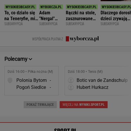
SPORT.PL
Rosja wraca, ale do Polski nie
przyleci. Polscy siatkarze reagują. "Nie
rozumiem"