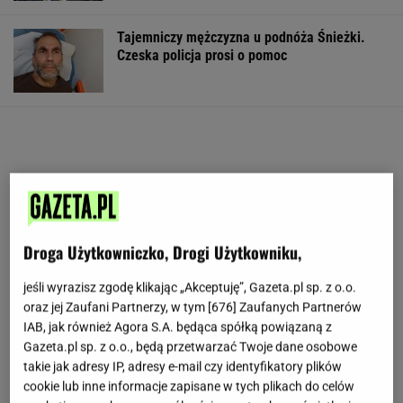
Tajemniczy mężczyzna u podnóża Śnieżki.
Czeska policja prosi o pomoc
Droga Użytkowniczko, Drogi Użytkowniku,
jeśli wyrazisz zgodę klikając „Akceptuję”, Gazeta.pl sp. z o.o.
oraz jej Zaufani Partnerzy, w tym [
676
] Zaufanych Partnerów
IAB, jak również Agora S.A. będąca spółką powiązaną z
Gazeta.pl sp. z o.o., będą przetwarzać Twoje dane osobowe
takie jak adresy IP, adresy e-mail czy identyfikatory plików
cookie lub inne informacje zapisane w tych plikach do celów