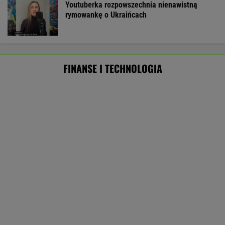
strategiczna inwestycja dla polskiego
eksportu
MATERIAŁ PROMOCYJNY
ZUS dopłaca Ukraińcom do emerytur.
Konfederacja grzmi, ale zapomina o ważnej
rzeczy