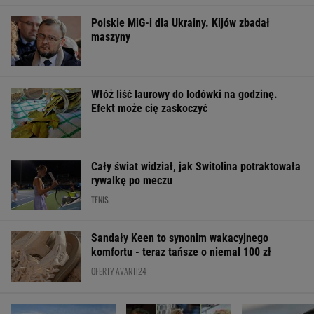
OFERTY AVANTI24
Pustki w kurorcie nad
My podajemy dwa
Sensacyjne wyn
morzem. "Z roku na
nazwiska, ty
sondażu w Ukra
rok turystów jest coraz
dopasowujesz trzecie.
Wyraźny fawory
mniej"
Co łączy te osoby?
wyborów
ŻYĆ LEPIEJ