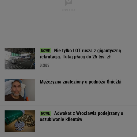
strategiczna inwestycja dla polskiego
eksportu
MATERIAŁ PROMOCYJNY
Gigantyczna kara dla
Pijany Polak prowadził
Miażdżąca opin
Mety. Firma ma
traktor po
NBP nie może
zapłacić prawie miliard
autostradzie. Miał
finansować zbro
dolarów
2,36 promila alkoholu
sprzedaży złota
WSPÓŁPRACA PŁATNA Z WYBORCZA.PL
ZROZUM, POZNAJ, ODKRYWAJ
SEKCJA Z SUBSKRYPCJĄ