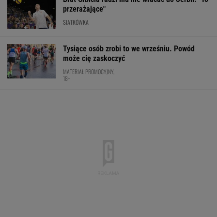
Wnętrze? Klasa światowa. Jazda? Uzależnia.
Ta perełka z Bawarii to czysta perfekcja!
MATERIAŁ PROMOCYJNY
Wpadka z Abramowicz wywołała
szum. U Świątek wydarzyło się coś
ważniejszego
SUBSKRYPCJA
Cały świat widział, jak Switolina potraktowała
rywalkę po meczu
TENIS
Barcelona zakpi z Realu Madryt.