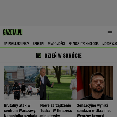
NAJPOPULARNIEJSZE
SPORT.PL
WIADOMOŚCI
FINANSE I TECHNOLOGIA
MOTORYZA
DZIEŃ W SKRÓCIE
Brutalny atak w
Nowe zarządzenie
Sensacyjne wyniki
centrum Warszawy.
Tuska. W tle sześć
sondażu w Ukrainie.
Napastnika szukają
ministerstw
Wyraźny faworyt