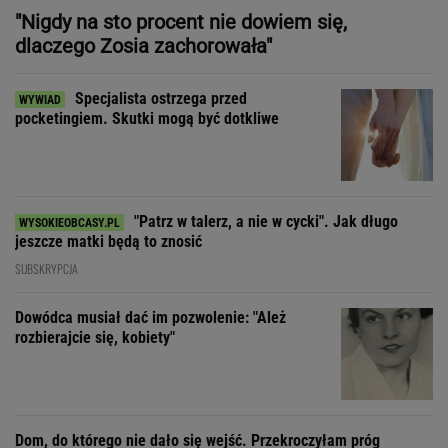
"Patrz w talerz, a nie w cycki". Jak długo
jeszcze matki będą to znosić
SUBSKRYPCJA
Dowódca musiał dać im pozwolenie: "Ależ
rozbierajcie się, kobiety"
Dom, do którego nie dało się wejść. Przekroczyłam próg
mediolańskiego apartamentu Osvalda Borsaniego
"Moja matka nie wie, jak to jest mieć
3 dzieci, bo starsze były u babci"