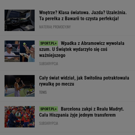
Cała Hiszpania żyje jednym transferem
SUBSKRYPCJA
Ta luksusowa limuzyna pozamiatała rynek!
Nie ma wątpliwości, że to nowy król
segmentu. I jeszcze ta oferta - WOW!
MATERIAŁ PROMOCYJNY
Kolejny kolarski fenomen. To już
jest poziom Pogacara
SUBSKRYPCJA
Pucharowa wygrana
Tak Zbigniew B
Wytypowaliśmy wyniki
Chicago. 64 minuty
podsumował wy