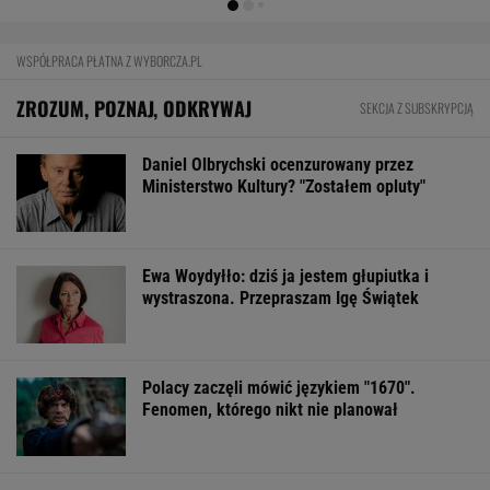
FINANSE I TECHNOLOGIA
Import saudyjskiej ropy do USA spadł do zera.
Sprytni Amerykanie mają nowe źródło
BIZNES
Pierwszy etap GAT zakończony. To