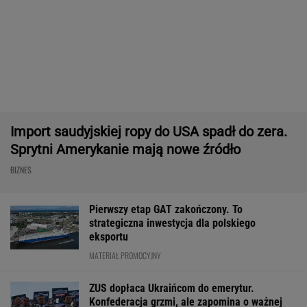
Frankowicze nie muszą czekać
na decyzję sądu. Ważne zmiany w przepisach
SUBSKRYPCJA
Robot koszący to prawdziwa rewolucja! Sam
precyzyjne skosi trawę, a ty zaoszczędzisz
czas
REKLAMA CENEO
Rekord w Orlenie i nagła reakcja byłego
prezesa. Poszło o kierowców
BIZNES
Dostałeś taki list z banku? Lepiej go nie
ignorować