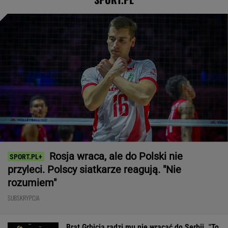
SUBSKRYPCJA
Brat Grbicia radzi mu nie wracać do Serbii. "To
przerażające"
SIATKÓWKA
Tysiące osób zrobi to we wrześniu. Powód
może cię zaskoczyć
MATERIAŁ PROMOCYJNY,
18+