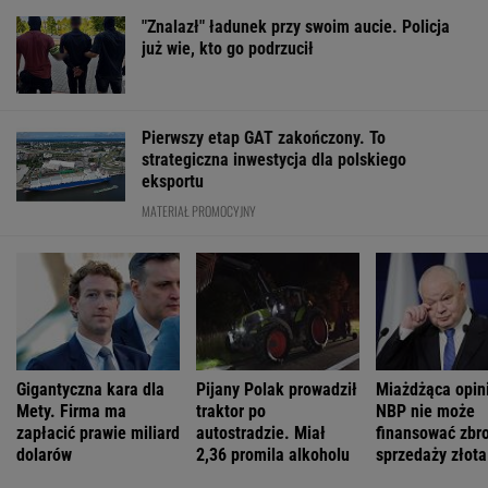
Daniel Olbrychski ocenzurowany przez
Ministerstwo Kultury? "Zostałem opluty"
Ewa Woydyłło: dziś ja jestem głupiutka i
wystraszona. Przepraszam Igę Świątek
Polacy zaczęli mówić językiem "1670".
Fenomen, którego nikt nie planował
Youtuberka rozpowszechnia nienawistną
rymowankę o Ukraińcach