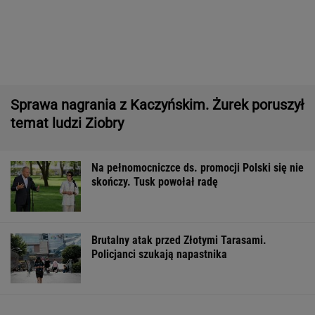
Pytamy o 15 osób, których wstyd nie znać.
Wiesz, z czego słyną?
Nowy sondaż partyjny. PiS z najniższym