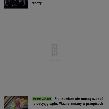
BIZNES
Fala zarzutów wobec
Nowe eLicytacje
Rynek pracy: S
Orlenu. Fąfara nie
ruszyły pełną parą.
bezrobocia w gó
wytrzymał i
Dużo samochodów w
Gdzie najtrudnie
odpowiedział
dobrej cenie
etat?
WALUTY I GIEŁDA
EUR
USD
CHF
GBP
WIG
4,2954
3,7111
4,5980
5,0129
152 114,16
-0,16%
-0,61%
0,05%
-0,21%
-0,03%