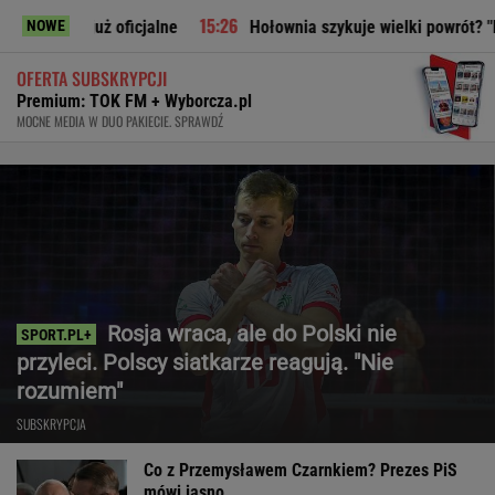
oficjalne
Hołownia szykuje wielki powrót? "Planują polityc
NOWE
OFERTA SUBSKRYPCJI
Premium: TOK FM + Wyborcza.pl
MOCNE MEDIA W DUO PAKIECIE. SPRAWDŹ
Rosja wraca, ale do Polski nie
przyleci. Polscy siatkarze reagują. "Nie
rozumiem"
SUBSKRYPCJA
Co z Przemysławem Czarnkiem? Prezes PiS
mówi jasno