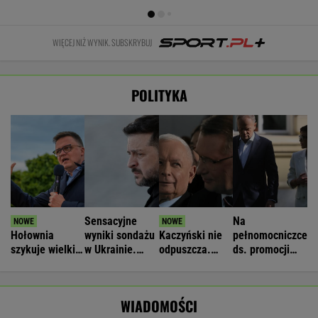
"Planują
faworyt
"atakach"
skończy. Tusk
polityczny
wyborów
powołał radę
WIADOMOŚCI
zamach"
Raport wywiadu USA. "WSJ": Putin może
zaatakować NATO nawet tej jesieni