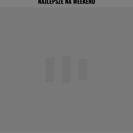
NAJLEPSZE NA WEEKEND
"Nigdy na sto procent nie dowiem się,
dlaczego Zosia zachorowała"
Specjalista ostrzega przed
pocketingiem. Skutki mogą być dotkliwe