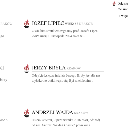
Zdzisł
Ze smut
+ więc
JÓZEF LIPIEC
KRAKÓW
WIEK: 82
KRAKÓW
Z wielkim smutkiem żegnamy prof. Józefa Lipca
ego
który zmarł 10 listopada 2024 roku w...
KI
JERZY BRYŁA
KRAKÓW
Odejście księdza infułata Jerzego Bryły jest dla nas
biory
wyjątkowo dotkliwą stratą. Był wieloletnim...
ANDRZEJ WAJDA
KRAKÓW
ość o
Osiem lat temu, 9 października 2016 roku, odszedł
od nas Andrzej Wajda O pamięć prosi żona...