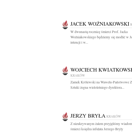
JACEK WOŹNIAKOWSKI
W dwunastą rocznicę śmierci Prof. Jacka
Woźniakowskiego będziemy się modlić w J
intencji i w...
WOJCIECH KWIATKOWS
KRAKÓW
Zamek Królewski na Wawelu-Państwowe Z
Sztuki żegna wieloletniego dyrektora...
JERZY BRYŁA
KRAKÓW
Z nieukrywanym żalem przyjęliśmy wiadom
śmierci księdza infułata Jerzego Bryły