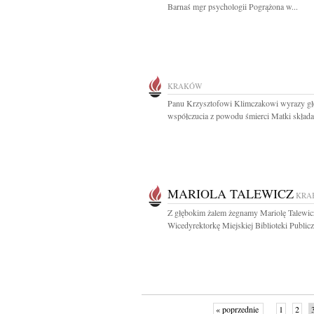
Barnaś mgr psychologii Pogrążona w...
KRAKÓW
Panu Krzysztofowi Klimczakowi wyrazy gł
współczucia z powodu śmierci Matki składa.
MARIOLA TALEWICZ
KRA
Z głębokim żalem żegnamy Mariolę Talewic
Wicedyrektorkę Miejskiej Biblioteki Publicz
« poprzednie
1
2