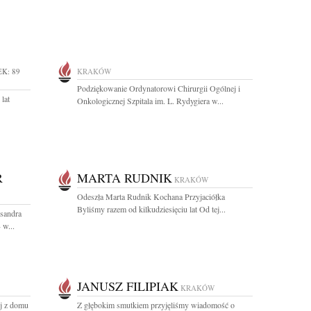
K: 89
KRAKÓW
Podziękowanie Ordynatorowi Chirurgii Ogólnej i
lat
Onkologicznej Szpitala im. L. Rydygiera w...
R
MARTA RUDNIK
KRAKÓW
Odeszła Marta Rudnik Kochana Przyjaciółka
Byliśmy razem od kilkudziesięciu lat Od tej...
ksandra
 w...
JANUSZ FILIPIAK
KRAKÓW
ój z domu
Z głębokim smutkiem przyjęliśmy wiadomość o