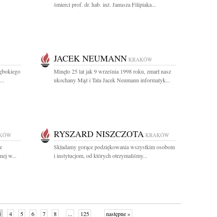
śmierci prof. dr. hab. inż. Janusza Filipiaka...
JACEK NEUMANN
KRAKÓW
ębokiego
Minęło 25 lat jak 9 września 1998 roku, zmarł nasz
..
ukochany Mąż i Tata Jacek Neumann informatyk...
RYSZARD NISZCZOTA
KÓW
KRAKÓW
z
Składamy gorące podziękowania wszystkim osobom
nej w...
i instytucjom, od których otrzymaliśmy...
3
4
5
6
7
8
...
125
następne »