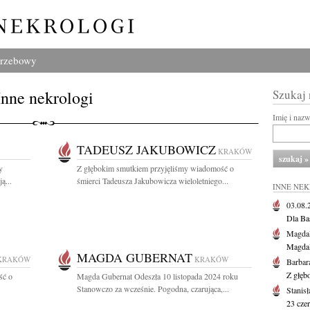
grzebowy
Inne nekrologi
Szukaj
Imię i naz
TADEUSZ JAKUBOWICZ
KRAKÓW
y
Z głębokim smutkiem przyjęliśmy wiadomość o
ą...
śmierci Tadeusza Jakubowicza wieloletniego...
INNE NE
03.08
Dla Ba
Magdal
Magdal
MAGDA GUBERNAT
KRAKÓW
KRAKÓW
Barbar
Z głęb
ść o
Magda Gubernat Odeszła 10 listopada 2024 roku
Stanowczo za wcześnie. Pogodna, czarująca,...
Stanis
23 cze