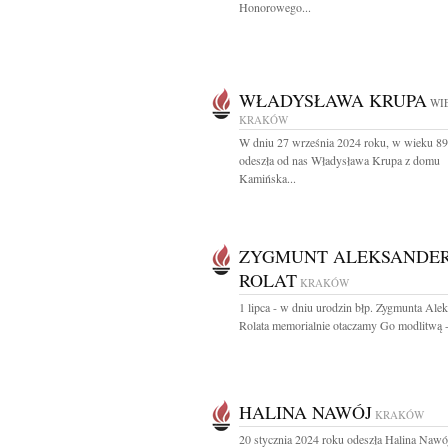
Honorowego...
WŁADYSŁAWA KRUPA
WIE
KRAKÓW
W dniu 27 września 2024 roku, w wieku 89 
odeszła od nas Władysława Krupa z domu
Kamińska...
ZYGMUNT ALEKSANDE
ROLAT
KRAKÓW
1 lipca - w dniu urodzin błp. Zygmunta Ale
Rolata memorialnie otaczamy Go modlitwą -
HALINA NAWÓJ
KRAKÓW
20 stycznia 2024 roku odeszła Halina Naw