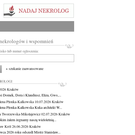
 nekrologów i wspomnień
wisko lub numer ogłoszenia:
+ szukanie zaawansowane
KROLOGI
.2026
Kraków
si Domek, Dora i Klaudiusz, Eliza, Gwo,...
ena Płonka-Kalkowska
10.07.2026
Kraków
ena Płonka-Kalkowska Kuka architekt W...
a Tworzewska-Mikołajewicz
02.07.2026
Kraków
okim żalem żegnamy naszą wieloletnią...
ław Król
26.06.2026
Kraków
rwca 2026 roku odszedł Mistrz Stanisław...