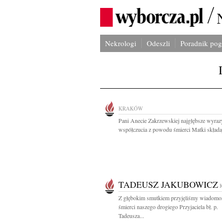
Nekrologi
Odeszli
Poradnik po
KRAKÓW
Pani Anecie Zakrzewskiej najgłębsze wyraz
współczucia z powodu śmierci Matki składaj
TADEUSZ JAKUBOWICZ
Z głębokim smutkiem przyjęliśmy wiadomo
śmierci naszego drogiego Przyjaciela bł. p.
Tadeusza...