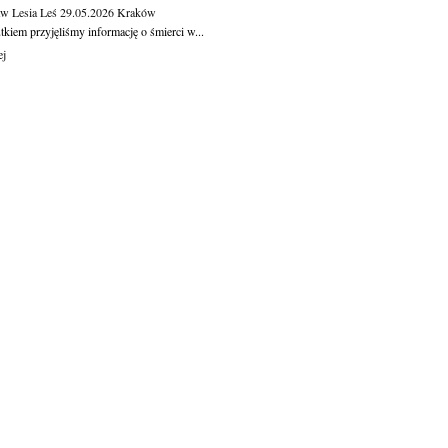
aw Lesia Leś
29.05.2026
Kraków
kiem przyjęliśmy informację o śmierci w...
ej