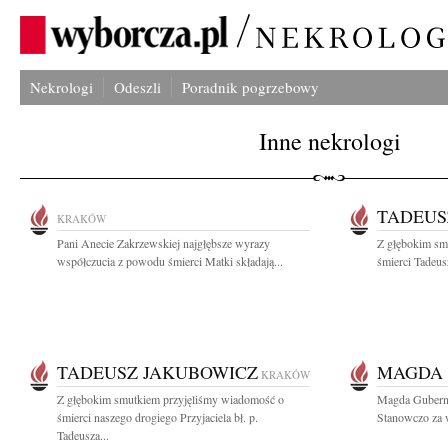
Nekrologi
Odeszli
Poradnik pogrzebowy
Inne nekrologi
TADEUS
KRAKÓW
Pani Anecie Zakrzewskiej najgłębsze wyrazy
Z głębokim sm
współczucia z powodu śmierci Matki składają...
śmierci Tadeus
TADEUSZ JAKUBOWICZ
MAGDA
KRAKÓW
Z głębokim smutkiem przyjęliśmy wiadomość o
Magda Guberna
śmierci naszego drogiego Przyjaciela bł. p.
Stanowczo za w
Tadeusza...