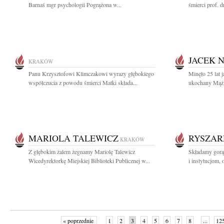
Barnaś mgr psychologii Pogrążona w...
śmierci prof. dr
JACEK 
KRAKÓW
Panu Krzysztofowi Klimczakowi wyrazy głębokiego
Minęło 25 lat 
współczucia z powodu śmierci Matki składa...
ukochany Mąż 
MARIOLA TALEWICZ
RYSZAR
KRAKÓW
Z głębokim żalem żegnamy Mariolę Talewicz
Składamy gorą
Wicedyrektorkę Miejskiej Biblioteki Publicznej w...
i instytucjom, 
« poprzednie
1
2
3
4
5
6
7
8
...
12