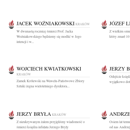
JACEK WOŹNIAKOWSKI
JÓZEF L
KRAKÓW
W dwunastą rocznicę śmierci Prof. Jacka
Z wielkim smu
Woźniakowskiego będziemy się modlić w Jego
który zmarł 10
intencji i w...
WOJCIECH KWIATKOWSKI
JERZY 
KRAKÓW
Odejście księdz
Zamek Królewski na Wawelu-Państwowe Zbiory
wyjątkowo dotk
Sztuki żegna wieloletniego dyrektora...
JERZY BRYŁA
ANDRZE
KRAKÓW
Z nieukrywanym żalem przyjęliśmy wiadomość o
Osiem lat temu
śmierci księdza infułata Jerzego Bryły
od nas Andrzej