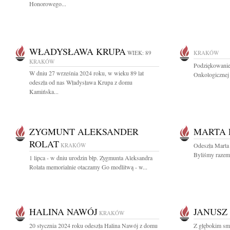
Honorowego...
WŁADYSŁAWA KRUPA
WIEK: 89
KRAKÓW
KRAKÓW
Podziękowanie
W dniu 27 września 2024 roku, w wieku 89 lat
Onkologicznej 
odeszła od nas Władysława Krupa z domu
Kamińska...
ZYGMUNT ALEKSANDER
MARTA 
ROLAT
KRAKÓW
Odeszła Marta
Byliśmy razem o
1 lipca - w dniu urodzin błp. Zygmunta Aleksandra
Rolata memorialnie otaczamy Go modlitwą - w...
HALINA NAWÓJ
JANUSZ 
KRAKÓW
20 stycznia 2024 roku odeszła Halina Nawój z domu
Z głębokim sm