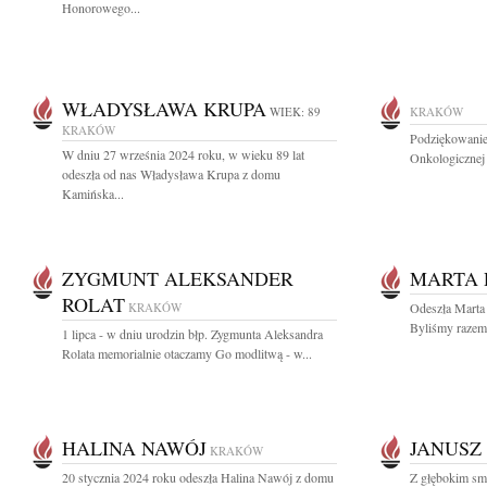
Honorowego...
WŁADYSŁAWA KRUPA
WIEK: 89
KRAKÓW
KRAKÓW
Podziękowanie
W dniu 27 września 2024 roku, w wieku 89 lat
Onkologicznej 
odeszła od nas Władysława Krupa z domu
Kamińska...
ZYGMUNT ALEKSANDER
MARTA 
ROLAT
KRAKÓW
Odeszła Marta
Byliśmy razem o
1 lipca - w dniu urodzin błp. Zygmunta Aleksandra
Rolata memorialnie otaczamy Go modlitwą - w...
HALINA NAWÓJ
JANUSZ 
KRAKÓW
20 stycznia 2024 roku odeszła Halina Nawój z domu
Z głębokim sm