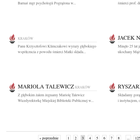
Barnaś mgr psychologii Pogrążona w...
śmierci prof. dr
JACEK 
KRAKÓW
Panu Krzysztofowi Klimczakowi wyrazy głębokiego
Minęło 25 lat 
współczucia z powodu śmierci Matki składa...
ukochany Mąż 
MARIOLA TALEWICZ
RYSZAR
KRAKÓW
Z głębokim żalem żegnamy Mariolę Talewicz
Składamy gorą
Wicedyrektorkę Miejskiej Biblioteki Publicznej w...
i instytucjom, 
« poprzednie
1
2
3
4
5
6
7
8
...
12