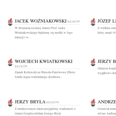
JACEK WOŹNIAKOWSKI
JÓZEF L
KRAKÓW
W dwunastą rocznicę śmierci Prof. Jacka
Z wielkim smu
Woźniakowskiego będziemy się modlić w Jego
który zmarł 10
intencji i w...
WOJCIECH KWIATKOWSKI
JERZY 
KRAKÓW
Odejście księdz
Zamek Królewski na Wawelu-Państwowe Zbiory
wyjątkowo dotk
Sztuki żegna wieloletniego dyrektora...
JERZY BRYŁA
ANDRZE
KRAKÓW
Z nieukrywanym żalem przyjęliśmy wiadomość o
Osiem lat temu
śmierci księdza infułata Jerzego Bryły
od nas Andrzej