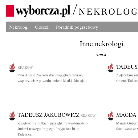
Nekrologi
Odeszli
Poradnik pogrzebowy
Inne nekrologi
TADEUS
KRAKÓW
Pani Anecie Zakrzewskiej najgłębsze wyrazy
Z głębokim sm
współczucia z powodu śmierci Matki składają...
śmierci Tadeus
TADEUSZ JAKUBOWICZ
MAGDA
KRAKÓW
Z głębokim smutkiem przyjęliśmy wiadomość o
Magda Guberna
śmierci naszego drogiego Przyjaciela bł. p.
Stanowczo za w
Tadeusza...