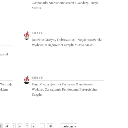
.
Gospodarki Nieruchomościami i Geodezji Urzędu
Miasta...
-
KIELCE
Rodzinie Grażyny Dąbrowskiej - Nogaj pracownika
Wydziału Księgowości Urzędu Miasta Kielce...
zła od
KIELCE
 Wydziału
Panu Mieczysławowi Pastuszce Dyrektorowi
kiem...
Wydziału Zarządzania Funduszami Europejskimi
Urzędu...
3
4
5
6
7
8
...
19
następne »