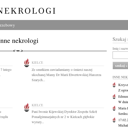
grzebowy
Inne nekrologi
Szukaj
Imię i naz
KIELCE
7 lutego
Ze smutkiem zawiadamiamy o śmierci naszej
.
ukochanej Mamy Dr Marii Elwertowskiej Harcerza
INNE NE
Szarych...
Krzysz
Z ogro
Edmund
W dniu
KIELCE
Maria 
u
Pani Iwonie Kijewskiej Dyrektor Zespołu Szkół
Serdec
Urzędu
Ponadgimnazjalnych nr 2 w Kielcach głębokie
17.02
wyrazy...
Michał