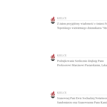
KIELCE
Z żalem przyjęliśmy wiadomość o śmierci M
Topolskiego wieloletniego dziennikarza "Sło
KIELCE
Podziękowanie Serdecznie dziękuję Panu
Profesorowi Marcinowi Pasiarskiemu, Lekar
KIELCE
Szanownej Pani Ewie Sochackiej Notarius
Sandomierzu oraz Szanownemu Panu Kamil