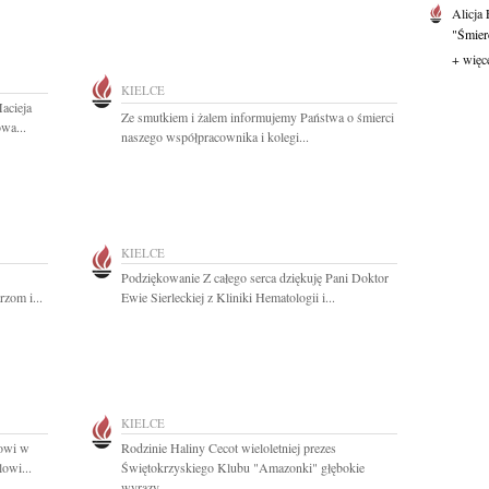
Alicja
"Śmierć
+ więc
KIELCE
acieja
Ze smutkiem i żalem informujemy Państwa o śmierci
wa...
naszego współpracownika i kolegi...
KIELCE
Podziękowanie Z całego serca dziękuję Pani Doktor
zom i...
Ewie Sierleckiej z Kliniki Hematologii i...
KIELCE
zowi w
Rodzinie Haliny Cecot wieloletniej prezes
owi...
Świętokrzyskiego Klubu "Amazonki" głębokie
wyrazy...