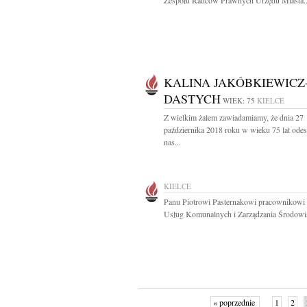
Zespołu Radców Prawnych Urzędu Miasta..
KALINA JAKÓBKIEWICZ
DASTYCH
WIEK: 75
KIELCE
Z wielkim żalem zawiadamiamy, że dnia 27
października 2018 roku w wieku 75 lat odes
nas...
KIELCE
Panu Piotrowi Pasternakowi pracownikowi
Usług Komunalnych i Zarządzania Środowis
« poprzednie
1
2