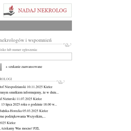
 nekrologów i wspomnień
wisko lub numer ogłoszenia:
+ szukanie zaawansowane
KROLOGI
tof Niespodzianski
10.11.2025
Kielce
mnym smutkiem informujemy, że w dniu...
 Niziurski
11.07.2025
Kielce
 13 lipca 2025 roku o godzinie 18.00 w...
Bałuka-Horecka
05.03.2025
Kielce
zne podziękowania Wszystkim,...
.2025
Kielce
, ściskamy Was mocno! PZL