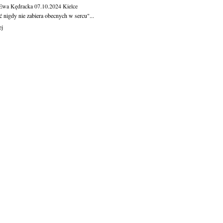
 Ewa Kędracka
07.10.2024
Kielce
 nigdy nie zabiera obecnych w sercu"...
ej