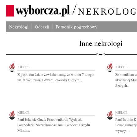
Nekrologi
Odeszli
Poradnik pogrzebowy
Inne nekrologi
KIELCE
KIELCE
Z głębokim żalem zawiadamiamy, że w dniu 7 lutego
Ze smutkiem z
2019 roku zmarł Edward Różalski O czym...
ukochanej Mam
Szarych...
KIELCE
KIELCE
Pani Jolancie Guzik Pracownikowi Wydziału
Pani Iwonie Ki
Gospodarki Nieruchomościami i Geodezji Urzędu
Ponadgimnazja
Miasta...
wyrazy...