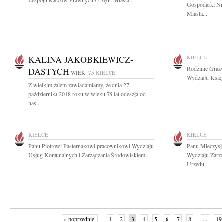
Zespołu Radców Prawnych Urzędu Miasta...
Gospodarki Ni
Miasta...
KALINA JAKÓBKIEWICZ-
KIELCE
Rodzinie Graż
DASTYCH
WIEK: 75
KIELCE
Wydziału Księ
Z wielkim żalem zawiadamiamy, że dnia 27
października 2018 roku w wieku 75 lat odeszła od
nas...
KIELCE
KIELCE
Panu Piotrowi Pasternakowi pracownikowi Wydziału
Panu Mieczysł
Usług Komunalnych i Zarządzania Środowiskiem...
Wydziału Zarz
Urzędu...
« poprzednie
1
2
3
4
5
6
7
8
...
19