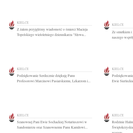
KIELCE
KIELCE
Z żalem przyjęliśmy wiadomość o śmierci Macieja
Ze smutkiem i
Topolskiego wieloletniego dziennikarza "Słowa...
naszego współp
KIELCE
KIELCE
Podziękowanie Serdecznie dziękuję Panu
Podziękowanie 
Profesorowi Marcinowi Pasiarskiemu, Lekarzom i...
Ewie Sierleckie
KIELCE
KIELCE
Szanownej Pani Ewie Sochackiej Notariuszowi w
Rodzinie Halin
Sandomierzu oraz Szanownemu Panu Kamilowi...
Świętokrzyski
wyrazy...