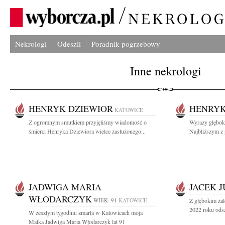
Nekrologi
Odeszli
Poradnik pogrzebowy
Inne nekrologi
HENRYK DZIEWIOR
HENRYK
KATOWICE
Z ogromnym smutkiem przyjęliśmy wiadomość o
Wyrazy głębok
śmierci Henryka Dziewiora wielce zasłużonego...
Najbliższym z
JADWIGA MARIA
JACEK 
WŁODARCZYK
WIEK: 91
KATOWICE
Z głębokim żal
2022 roku odsz
W zeszłym tygodniu zmarła w Katowicach moja
Matka Jadwiga Maria Włodarczyk lat 91