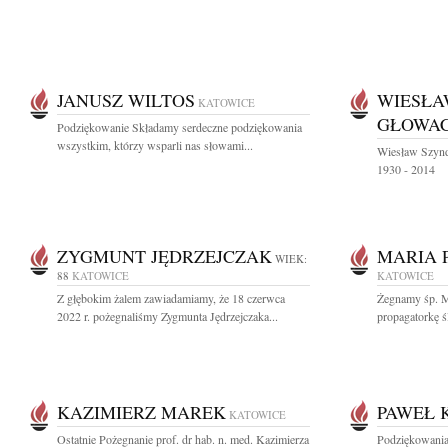
JANUSZ WILTOS
WIESŁA
KATOWICE
GŁOWAC
Podziękowanie Składamy serdeczne podziękowania
wszystkim, którzy wsparli nas słowami...
Wiesław Szyndl
1930 - 2014
ZYGMUNT JĘDRZEJCZAK
MARIA 
WIEK:
88
KATOWICE
KATOWICE
Z głębokim żalem zawiadamiamy, że 18 czerwca
Żegnamy śp. M
2022 r. pożegnaliśmy Zygmunta Jędrzejczaka...
propagatorkę ślą
KAZIMIERZ MAREK
PAWEŁ 
KATOWICE
Ostatnie Pożegnanie prof. dr hab. n. med. Kazimierza
Podziękowania