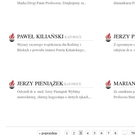
Marka Drogi Panie Profesorze, Dziękujemy za...
dziennikarza P
PAWEŁ KILIAŃSKI
JERZY 
KATOWICE
Wyrazy szczerego współczucia dla Rodziny i
Z ogromnym sm
Bliskich z powodu śmierci Pawła Kiliańskiego...
odejściu dr n.
JERZY PIENIĄŻEK
MARIAN
KATOWICE
Odszedł dr n. med. Jerzy Pieniążek Wybitny
Ze smutkiem p
neurochirurg, chirurg kręgosłupa o złotych rękach,...
Profesora Mari
« poprzednie
1
2
3
4
5
6
7
8
...
79