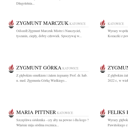
Długoletnia...
ZYGMUNT MARCZUK
KATOWICE
KATOWICE
Odszedł Zygmunt Marczuk Mistrz i Nauczyciel,
Wyrazy współc
tyszanin, ciepły, dobry człowiek. Spoczywaj w...
Kozaczki z po
ZYGMUNT GÓRKA
ZYGMU
KATOWICE
Z głębokim smutkiem i żalem żegnamy Prof. dr. hab.
Z głębokim żal
n. med. Zygmunta Górkę Wielkiego...
2022 r., w wiek
MARIA PITTNER
FELIKS 
KATOWICE
Szczęśliwa siódemka - czy aby na pewno i dla kogo ?
Wyrazy głębok
Właśnie mija siódma rocznica...
Pawińskiego z 