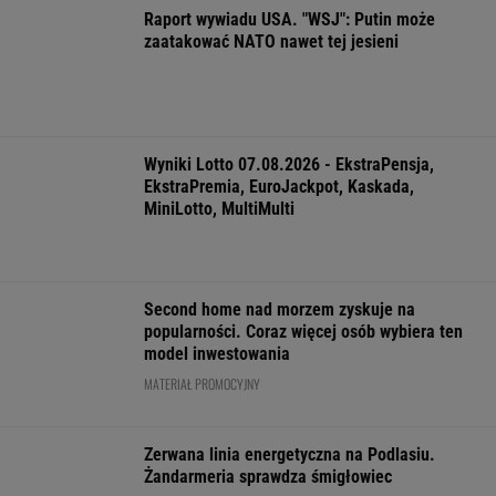
"Patrz w talerz, a nie w cycki". Jak długo
jeszcze matki będą to znosić
Zaćmienie 12 sierpnia: praktyczny przewodnik
Marcin Matczak: Spójrzcie, co Mentzen mówi
o rosyjskim pocisku. Fałszu niby w tym nie
ma, więc w czym problem?
FINANSE I TECHNOLOGIA