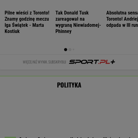
Kiedy upały wrócą do Polski? IMGW wskazał
dwa okresy
Nie będzie nowej umowy TVP z Kościołem.
Obowiązuje ta podpisana przez Kurskiego
MARCIN KOZŁOWSKI