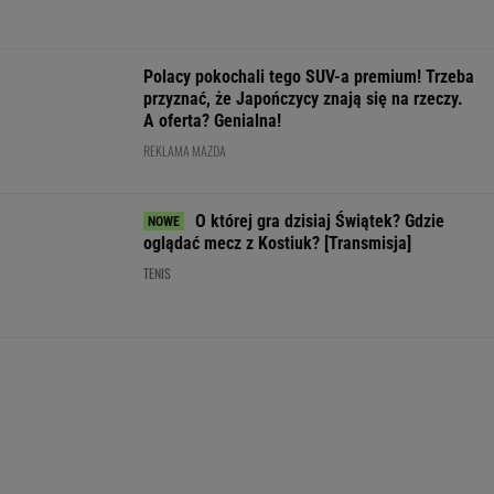
WIĘCEJ NIŻ WYNIK. SUBSKRYBUJ
POLITYKA
Sąd
Sąd
Kraków. Łukasz
Ważna decyzja
wstrzymuje
pokrzyżował
Gibała ogłosił
ws. sankcji dla
rozbiórkę
plany Trumpa.
start w
Rosji.
Białego Domu.
"Nie znamy
wyborach na
Amerykański
Trump: "Wstyd"
żadnego
prezydenta
Senat
przypadku w
miasta
zagłosował
WIADOMOŚCI
historii"