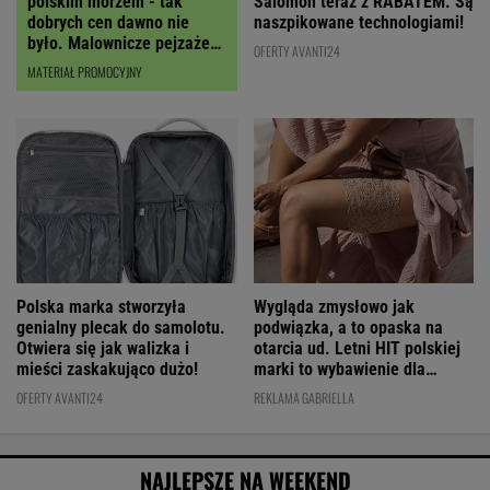
polskim morzem - tak
Salomon teraz z RABATEM. Są
dobrych cen dawno nie
naszpikowane technologiami!
było. Malownicze pejzaże
OFERTY AVANTI24
robią wrażenie!
MATERIAŁ PROMOCYJNY
Polska marka stworzyła
Wygląda zmysłowo jak
genialny plecak do samolotu.
podwiązka, a to opaska na
Otwiera się jak walizka i
otarcia ud. Letni HIT polskiej
mieści zaskakująco dużo!
marki to wybawienie dla
kobiet!
OFERTY AVANTI24
REKLAMA GABRIELLA
NAJLEPSZE NA WEEKEND