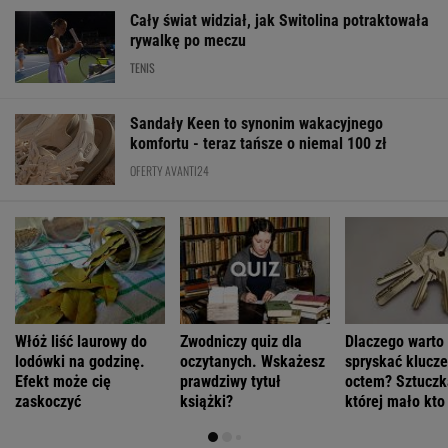
Włóż liść laurowy do
Zwodniczy quiz dla
Dlaczego warto
lodówki na godzinę.
oczytanych. Wskażesz
spryskać klucze
Efekt może cię
prawdziwy tytuł
octem? Sztuczk
zaskoczyć
książki?
której mało kto
ŻYĆ LEPIEJ