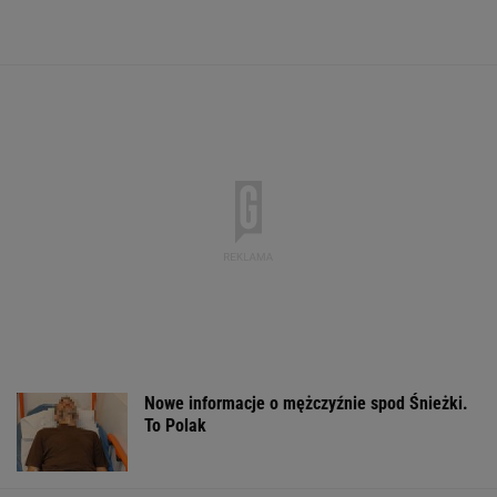
Dwa pytony na szyi
DOGE miał przynieść
Gruźlica w
kobiety. Świadkowie
USA miliardowe
warszawskim
wezwali policję
oszczędności. Co
przedszkolu. 24
poszło nie tak?
na liście sanep
WSPÓŁPRACA PŁATNA Z WYBORCZA.PL
ZROZUM, POZNAJ, ODKRYWAJ
SEKCJA Z SUBSKRYPCJĄ
Katarzyna poroniła. Lekarka uparła się przy
skrobance