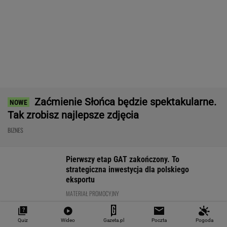
Import saudyjskiej
"Teraz wiemy".
Coś właśnie pę
ropy do USA spadł do
Naukowcy odkryli
rynku mieszkań
zera. Sprytni
nowe zagrożenie
ośmiu miesiąca
Amerykanie mają
związane z
stało się
nowe źródło
mikroplastikiem
WALUTY I GIEŁDA
EUR
USD
CHF
GBP
WIG
4,2983
3,7187
4,6027
5,0166
151 782,92
-0,09%
-0,41%
0,15%
-0,13%
-0,24%
SPRAWDŹ NOTOWANIA
Notowania dostarcza VIA24ONLINE
Quiz
Wideo
Gazeta.pl
Poczta
Pogoda