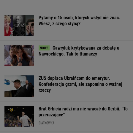
ZUS dopłaca Ukraińcom do emerytur.
Konfederacja grzmi, ale zapomina o ważnej
rzeczy
Brat Grbicia radzi mu nie wracać do Serbii. "To
przerażające"
SIATKÓWKA
Cały świat widział, jak Switolina potraktowała
rywalkę po meczu
TENIS
Sandały Keen to synonim wakacyjnego
komfortu - teraz tańsze o niemal 100 zł
OFERTY AVANTI24