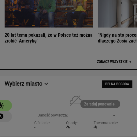
20 lat temu pokazali, że w Polsce też można
"Nigdy na sto proce
zrobić "Amerykę"
dlaczego Zosia zac
ZOBACZ WSZYSTKIE
Wybierz miasto
PEŁNA POGODA
Załaduj ponownie
Jakość powietrza:
-
Ciśnienie:
Opady:
Zachmurzenie:
-
-%
-%