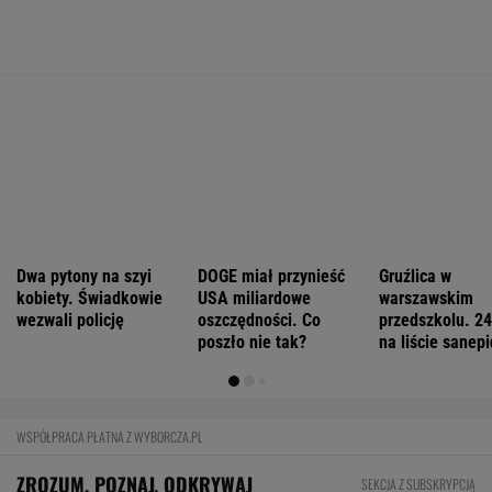
Zaćmienie Słońca będzie spektakularne.
Tak zrobisz najlepsze zdjęcia
BIZNES
Pierwszy etap GAT zakończony. To
strategiczna inwestycja dla polskiego
eksportu
MATERIAŁ PROMOCYJNY