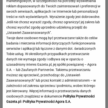
marketingowych, w szczególności na potrzeby wyświetlania
reklam dopasowanych do Twoich zainteresowań i preferencji w
swoich serwisach, aplikacjach i w Internecie lub personalizacji
treści w nich wyświetlanych. Wyrażenie zgody jest dobrowolne.
Jeśli nie chcesz wyrazić zgody, chcesz ograniczyć jej zakres lub
chcesz wycofać zgodę uprzednio udzieloną przejdź do
„Ustawień Zaawansowanych”.
Twoje dane osobowe mogą być przetwarzane także do celów
badania i mierzenia informacji dotyczących funkcjonowania
serwisów i aplikacji lub łączone z danymi dot. świadczonych
Tobie usług. W określonych przypadkach przetwarzanie
danych nie wymaga zgody i odbywa się w oparciu o
uzasadniony interes Gazeta.pl, jej spółki powiązanej – Agora
S.A. – lub Zaufanych Partnerów. Takiemu przetwarzaniu
możesz się sprzeciwić, przechodząc do „Ustawień
Zaawansowanych” lub przez kontakt z administratorem – w
zależności od zakresu sprzeciwu i podmiotu, wobec którego
jest kierowany. Więcej informacji o przetwarzaniu danych
Lewandowska w ogniu krytyki za
osobowych znajdziesz w dokumencie
Polityka Prywatności
wakacje bez dzieci. Hyży się odpaliła
Gazeta.pl
i
Polityka Prywatności Agora S.A.