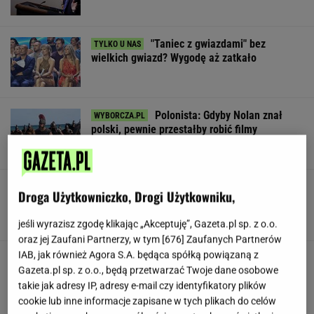
"Taniec z gwiazdami" bez
wielkich gwiazd? Wygodę aż zatkało
Polonista: Gdyby Nolan znał
polski, pewnie przestałby robić filmy
SUBSKRYPCJA
Tak Nawrocki wymyka się spod
Droga Użytkowniczko, Drogi Użytkowniku,
kontroli PiS. "Znalazł się w pułapce"
SUBSKRYPCJA
jeśli wyrazisz zgodę klikając „Akceptuję”, Gazeta.pl sp. z o.o.
oraz jej Zaufani Partnerzy, w tym [
676
] Zaufanych Partnerów
IAB, jak również Agora S.A. będąca spółką powiązaną z
Trudno uwierzyć w to, co zrobił Hurkacz w
Gazeta.pl sp. z o.o., będą przetwarzać Twoje dane osobowe
Montrealu. Miał już piłki meczowe
takie jak adresy IP, adresy e-mail czy identyfikatory plików
cookie lub inne informacje zapisane w tych plikach do celów