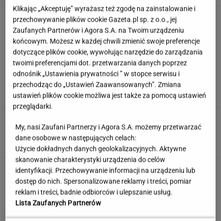
Klikając „Akceptuję” wyrażasz też zgodę na zainstalowanie i
To najprostszy syrop z mięty, jaki zrobisz.
przechowywanie plików cookie Gazeta.pl sp. z o.o., jej
Smakuje rewelacyjnie
Zaufanych Partnerów i Agora S.A. na Twoim urządzeniu
końcowym. Możesz w każdej chwili zmienić swoje preferencje
dotyczące plików cookie, wywołując narzędzie do zarządzania
twoimi preferencjami dot. przetwarzania danych poprzez
Rozwiąż quiz geograficzny i dopasuj miasto do
odnośnik „Ustawienia prywatności ” w stopce serwisu i
państwa. Zdobędziesz 9/13?
przechodząc do „Ustawień Zaawansowanych”. Zmiana
ustawień plików cookie możliwa jest także za pomocą ustawień
przeglądarki.
Jeden wakacyjny nawyk może mieć
My, nasi Zaufani Partnerzy i Agora S.A. możemy przetwarzać
nieprzyjemne konsekwencje. Też tak robisz?
dane osobowe w następujących celach:
MATERIAŁ PROMOCYJNY
Użycie dokładnych danych geolokalizacyjnych. Aktywne
skanowanie charakterystyki urządzenia do celów
Partnerka Litewki po jego
identyfikacji. Przechowywanie informacji na urządzeniu lub
śmierci: Niektórzy zlecieli się jak sępy
dostęp do nich. Spersonalizowane reklamy i treści, pomiar
reklam i treści, badnie odbiorców i ulepszanie usług.
SUBSKRYPCJA
Lista Zaufanych Partnerów
Oto darmowy sposób na