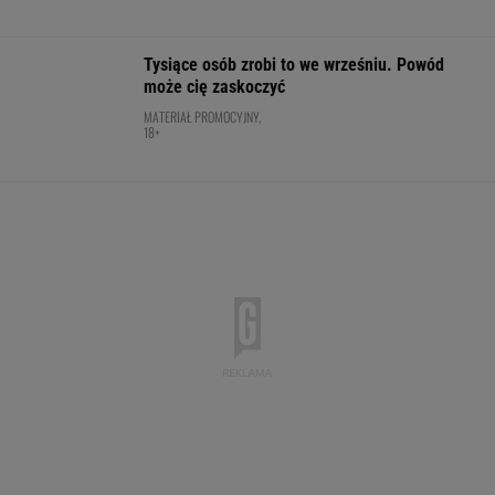
Ten SUV rozdaje karty w klasie premium. To
japoński majstersztyk - moc wbija w fotel, a
wnętrze jak w limuzynie!
MATERIAŁ PROMOCYJNY
Trudno uwierzyć w to, co zrobił Hurkacz w
Montrealu. Miał już piłki meczowe
TENIS
Usyk wprost wskazał, kto wygra wojnę w
Ukrainie
BOKS
Kapitan odchodzi z Barcelony! Będzie
transfer do giganta