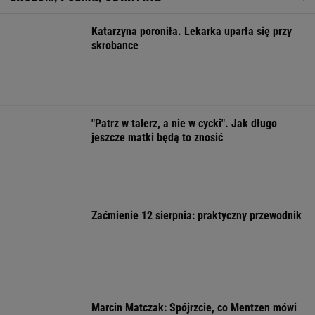
Wielka płyta wraca do gry. Deweloperzy
zyskują potężnego konkurenta
Masowo tracą pracę przez AI?