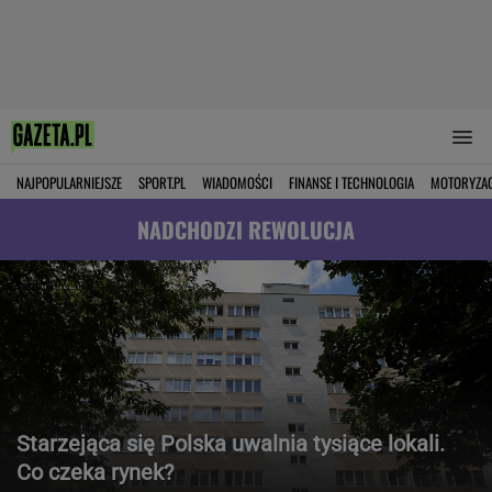
NAJPOPULARNIEJSZE
SPORT.PL
WIADOMOŚCI
FINANSE I TECHNOLOGIA
MOTORYZA
NADCHODZI REWOLUCJA
Starzejąca się Polska uwalnia tysiące lokali.
Co czeka rynek?