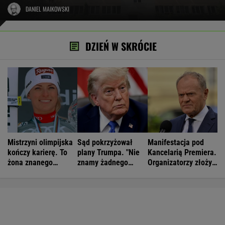
DANIEL MAIKOWSKI
DZIEŃ W SKRÓCIE
Mistrzyni olimpijska
Sąd pokrzyżował
Manifestacja pod
kończy karierę. To
plany Trumpa. "Nie
Kancelarią Premiera.
żona znanego
znamy żadnego
Organizatorzy złożyli
piłkarza
przypadku w historii"
petycję