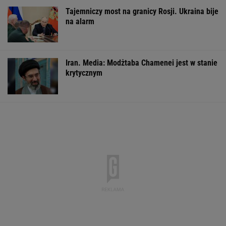
Pytamy o 15 osób, których wstyd nie znać.
Wiesz, z czego słyną?
Gawryluk krytykowana za debatę u
Nawrockiego. Tak to tłumaczy