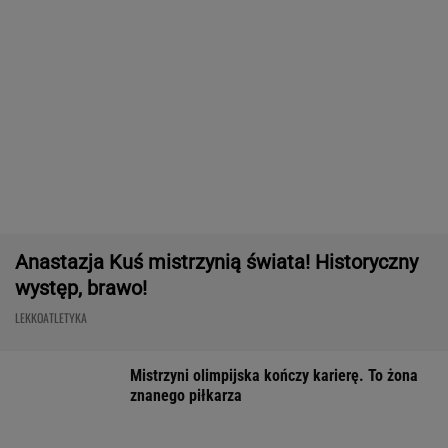
znanego piłkarza
Tysiące osób zrobi to we wrześniu. Powód
może cię zaskoczyć
MATERIAŁ PROMOCYJNY,
18+