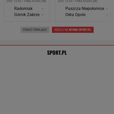
SPORT.PL
Anastazja Kuś mistrzynią świata! Historyczny
występ, brawo!
LEKKOATLETYKA
Mistrzyni olimpijska kończy karierę. To żona