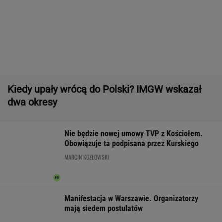
Raport wywiadu USA. "WSJ": Putin może
zaatakować NATO nawet tej jesieni
Wyniki Lotto 07.08.2026 - EkstraPensja,
EkstraPremia, EuroJackpot, Kaskada,
MiniLotto, MultiMulti
Second home nad morzem zyskuje na
popularności. Coraz więcej osób wybiera ten
model inwestowania
MATERIAŁ PROMOCYJNY
Zerwana linia energetyczna na Podlasiu.
Żandarmeria sprawdza śmigłowiec