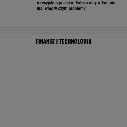
To tylko forma "moralnego bufora"
SUBSKRYPCJA
Chcesz skutecznie umyć elewację domu,
taras, grilla? Te myjki ciśnieniowe są świetne!
REKLAMA CENEO
ZUS dopłaca Ukraińcom do emerytur.
Konfederacja grzmi, ale zapomina o ważnej
rzeczy
Nie tylko zaćmienie Słońca. Sierpień zamieni
niebo w scenę niezwykłych widowisk
BIZNES