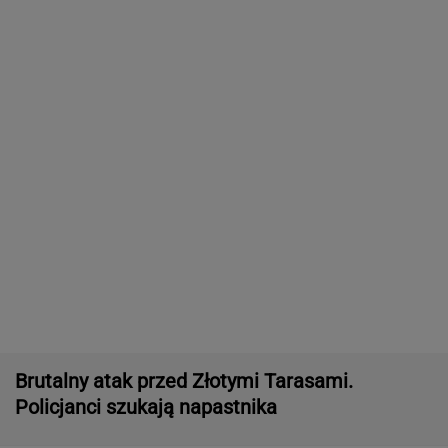
Brutalny atak przed Złotymi Tarasami.
Policjanci szukają napastnika
Tajemniczy most na granicy Rosji. Ukraina bije
na alarm
Iran. Media: Modżtaba Chamenei jest w stanie
krytycznym