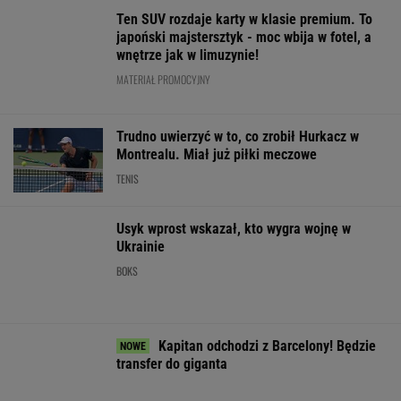
Polacy pokochali tego SUV-a premium! Trzeba
przyznać, że Japończycy znają się na rzeczy.
A oferta? Genialna!
REKLAMA MAZDA
O której gra dzisiaj Świątek? Gdzie
oglądać mecz z Kostiuk? [Transmisja]
TENIS
Pilne wieści z Toronto!
Tak Donald Tusk
Absolutna sens
Znamy godzinę meczu
zareagował na
Toronto! Andrie
Iga Świątek - Marta
wygraną Niewiadomej-
odpada w III run
Kostiuk
Phinney