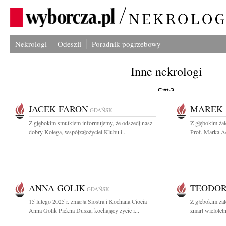
Nekrologi
Odeszli
Poradnik pogrzebowy
Inne nekrologi
JACEK FARON
MAREK 
GDAŃSK
Z głębokim smutkiem informujemy, że odszedł nasz
Z głębokim ża
dobry Kolega, współzałożyciel Klubu i...
Prof. Marka A
ANNA GOLIK
TEODO
GDAŃSK
15 lutego 2025 r. zmarła Siostra i Kochana Ciocia
Z głębokim żal
Anna Golik Piękna Dusza, kochający życie i...
zmarł wielolet