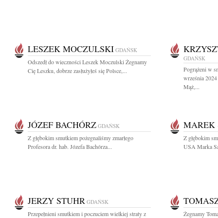
LESZEK MOCZULSKI
KRZYSZ
GDAŃSK
GDAŃSK
Odszedł do wieczności Leszek Moczulski Żegnamy
Pogrążeni w s
Cię Leszku, dobrze zasłużyłeś się Polsce,...
września 2024 
Mąż,...
JÓZEF BACHÓRZ
MAREK 
GDAŃSK
Z głębokim smutkiem pożegnaliśmy zmarłego
Z głębokim sm
Profesora dr. hab. Józefa Bachórza...
USA Marka Sam
JERZY STUHR
TOMASZ
GDAŃSK
Przepełnieni smutkiem i poczuciem wielkiej straty z
Żegnamy Tomas