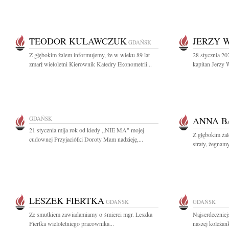
TEODOR KULAWCZUK
JERZY 
GDAŃSK
Z głębokim żalem informujemy, że w wieku 89 lat
28 stycznia 20
zmarł wieloletni Kierownik Katedry Ekonometrii...
kapitan Jerzy 
GDAŃSK
ANNA B
21 stycznia mija rok od kiedy ,,NIE MA" mojej
Z głębokim żal
cudownej Przyjaciółki Doroty Mam nadzieję,...
straty, żegnam
LESZEK FIERTKA
GDAŃSK
GDAŃSK
Ze smutkiem zawiadamiamy o śmierci mgr. Leszka
Najserdeczniej
Fiertka wieloletniego pracownika...
naszej koleżan