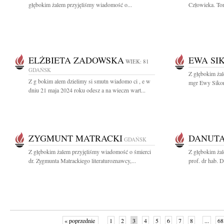
głębokim żalem przyjęliśmy wiadomość o...
Człowieka. To
ELŻBIETA ZADOWSKA
EWA SI
WIEK: 81
GDAŃSK
Z głębokim ża
Z g bokim alem dzielimy si smutn wiadomo ci , e w
mgr Ewy Sikors
dniu 21 maja 2024 roku odesz a na wieczn wart...
ZYGMUNT MATRACKI
DANUT
GDAŃSK
Z głębokim żalem przyjęliśmy wiadomość o śmierci
Z głębokim ża
dr. Zygmunta Matrackiego literaturoznawcy,...
prof. dr hab. 
« poprzednie
1
2
3
4
5
6
7
8
...
68