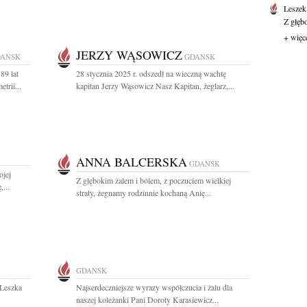
Leszek
Z głęb
+ więc
JERZY WĄSOWICZ
AŃSK
GDAŃSK
89 lat
28 stycznia 2025 r. odszedł na wieczną wachtę
trii...
kapitan Jerzy Wąsowicz Nasz Kapitan, żeglarz,...
ANNA BALCERSKA
GDAŃSK
ojej
Z głębokim żalem i bólem, z poczuciem wielkiej
...
straty, żegnamy rodzinnie kochaną Anię...
GDAŃSK
 Leszka
Najserdeczniejsze wyrazy współczucia i żalu dla
naszej koleżanki Pani Doroty Karasiewicz...