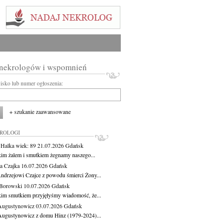
 nekrologów i wspomnień
wisko lub numer ogłoszenia:
+ szukanie zaawansowane
KROLOGI
 Halka
wiek: 89
21.07.2026
Gdańsk
kim żalem i smutkiem żegnamy naszego...
a Czajka
16.07.2026
Gdańsk
ndrzejowi Czajce z powodu śmierci Żony...
Borowski
10.07.2026
Gdańsk
kim smutkiem przyjęłyśmy wiadomość, że...
Augustynowicz
03.07.2026
Gdańsk
Augustynowicz z domu Hinz (1979-2024)...