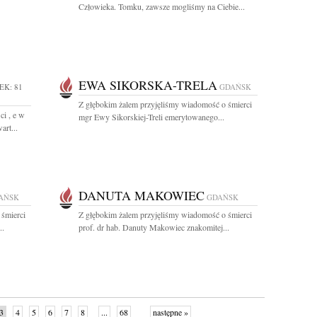
Człowieka. Tomku, zawsze mogliśmy na Ciebie...
EWA SIKORSKA-TRELA
EK: 81
GDAŃSK
Z głębokim żalem przyjęliśmy wiadomość o śmierci
ci , e w
mgr Ewy Sikorskiej-Treli emerytowanego...
art...
DANUTA MAKOWIEC
AŃSK
GDAŃSK
 śmierci
Z głębokim żalem przyjęliśmy wiadomość o śmierci
..
prof. dr hab. Danuty Makowiec znakomitej...
3
4
5
6
7
8
...
68
następne »