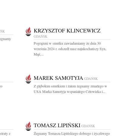
KRZYSZTOF KLINCEWICZ
ŃSK
GDAŃSK
Żegnamy
Pogrążeni w smutku zawiadamiamy że dnia 30
września 2024 r. odszedł nasz najukochańszy Syn,
Mąż,...
MAREK SAMOTYJA
GDAŃSK
go
Z głębokim smutkiem i żalem żegnamy zmarłego w
USA Marka Samotyja wspaniałego Człowieka i...
TOMASZ LIPIŃSKI
GDAŃSK
straty z
Żegnamy Tomasza Lipińskiego dobrego i życzliwego