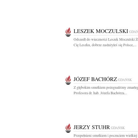
LESZEK MOCZULSKI
GDA
Odszedł do wieczności Leszek Moczulski 
Cię Leszku, dobrze zasłużyłeś się Polsce,...
JÓZEF BACHÓRZ
GDAŃSK
Z głębokim smutkiem pożegnaliśmy zmarłe
Profesora dr. hab. Józefa Bachórza...
JERZY STUHR
GDAŃSK
Przepełnieni smutkiem i poczuciem wielkiej 