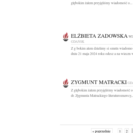
głębokim żalem przyjęliśmy wiadomość o...
ELŻBIETA ZADOWSKA
WI
GDAŃSK
Z g bokim alem dzielimy si smutn wiadomo 
dniu 21 maja 2024 roku odesz a na wieczn w
ZYGMUNT MATRACKI
GD
Z głębokim żalem przyjęliśmy wiadomość o
dr. Zygmunta Matrackiego literaturoznawcy,.
« poprzednie
1
2