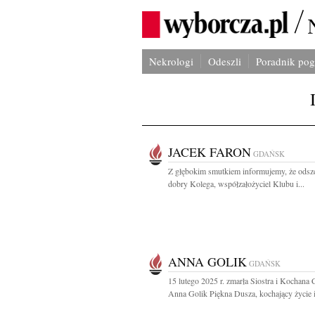
Nekrologi
Odeszli
Poradnik po
JACEK FARON
GDAŃSK
Z głębokim smutkiem informujemy, że odsz
dobry Kolega, współzałożyciel Klubu i...
ANNA GOLIK
GDAŃSK
15 lutego 2025 r. zmarła Siostra i Kochana 
Anna Golik Piękna Dusza, kochający życie i