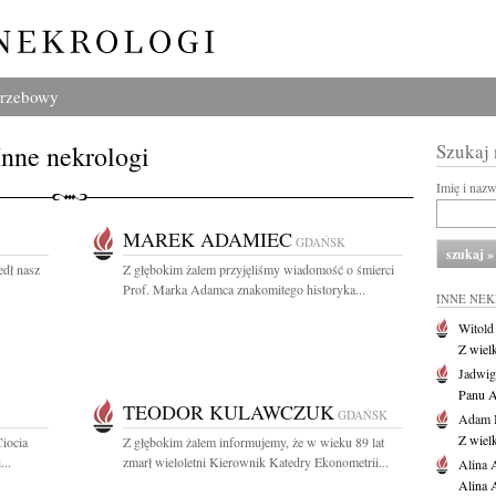
grzebowy
Inne nekrologi
Szukaj
Imię i naz
MAREK ADAMIEC
GDAŃSK
edł nasz
Z głębokim żalem przyjęliśmy wiadomość o śmierci
Prof. Marka Adamca znakomitego historyka...
INNE NE
Witold
Z wiel
Jadwig
Panu A
TEODOR KULAWCZUK
GDAŃSK
Adam 
Z wiel
Ciocia
Z głębokim żalem informujemy, że w wieku 89 lat
...
zmarł wieloletni Kierownik Katedry Ekonometrii...
Alina 
Alina 