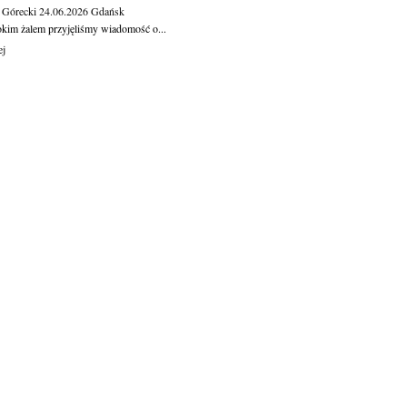
 Górecki
24.06.2026
Gdańsk
okim żalem przyjęliśmy wiadomość o...
ej