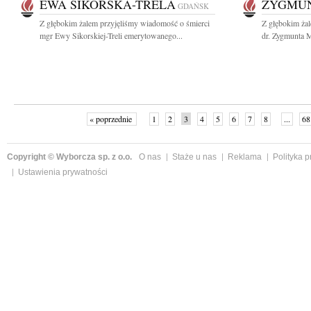
EWA SIKORSKA-TRELA
ZYGMUN
GDAŃSK
Z głębokim żalem przyjęliśmy wiadomość o śmierci
Z głębokim ża
mgr Ewy Sikorskiej-Treli emerytowanego...
dr. Zygmunta M
« poprzednie
1
2
3
4
5
6
7
8
...
68
Copyright © Wyborcza sp. z o.o.
O nas
Staże u nas
Reklama
Polityka 
Ustawienia prywatności