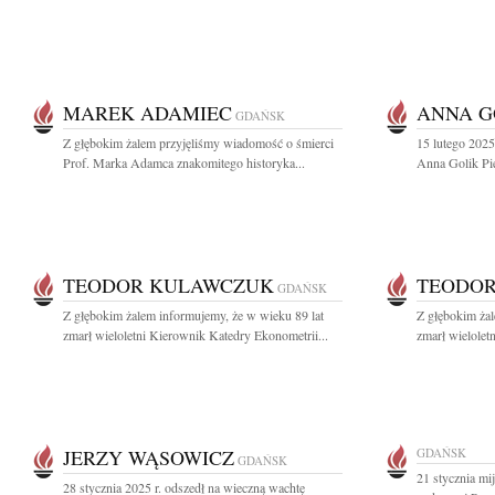
MAREK ADAMIEC
ANNA G
GDAŃSK
Z głębokim żalem przyjęliśmy wiadomość o śmierci
15 lutego 2025
Prof. Marka Adamca znakomitego historyka...
Anna Golik Pię
TEODOR KULAWCZUK
TEODO
GDAŃSK
Z głębokim żalem informujemy, że w wieku 89 lat
Z głębokim żal
zmarł wieloletni Kierownik Katedry Ekonometrii...
zmarł wielolet
JERZY WĄSOWICZ
GDAŃSK
GDAŃSK
21 stycznia mi
28 stycznia 2025 r. odszedł na wieczną wachtę