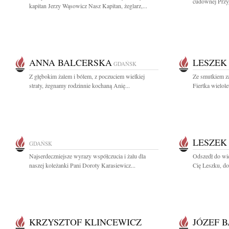
cudownej Przyj
kapitan Jerzy Wąsowicz Nasz Kapitan, żeglarz,...
ANNA BALCERSKA
LESZEK
GDAŃSK
Z głębokim żalem i bólem, z poczuciem wielkiej
Ze smutkiem z
straty, żegnamy rodzinnie kochaną Anię...
Fiertka wielol
LESZEK
GDAŃSK
Najserdeczniejsze wyrazy współczucia i żalu dla
Odszedł do wi
naszej koleżanki Pani Doroty Karasiewicz...
Cię Leszku, dob
KRZYSZTOF KLINCEWICZ
JÓZEF 