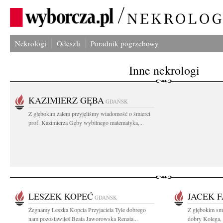
Nekrologi
Odeszli
Poradnik pogrzebowy
Inne nekrologi
KAZIMIERZ GĘBA
GDAŃSK
Z głębokim żalem przyjęliśmy wiadomość o śmierci
prof. Kazimierza Gęby wybitnego matematyka,...
LESZEK KOPEĆ
JACEK 
GDAŃSK
Żegnamy Leszka Kopcia Przyjaciela Tyle dobrego
Z głębokim sm
nam pozostawiłeś Beata Jaworowska Renata...
dobry Kolega, 