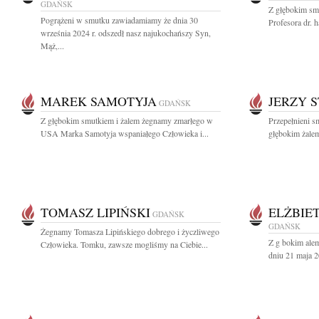
GDAŃSK
Z głębokim sm
Pogrążeni w smutku zawiadamiamy że dnia 30
Profesora dr. h
września 2024 r. odszedł nasz najukochańszy Syn,
Mąż,...
MAREK SAMOTYJA
JERZY 
GDAŃSK
Z głębokim smutkiem i żalem żegnamy zmarłego w
Przepełnieni s
USA Marka Samotyja wspaniałego Człowieka i...
głębokim żalem
TOMASZ LIPIŃSKI
ELŻBIE
GDAŃSK
GDAŃSK
Żegnamy Tomasza Lipińskiego dobrego i życzliwego
Z g bokim alem
Człowieka. Tomku, zawsze mogliśmy na Ciebie...
dniu 21 maja 2