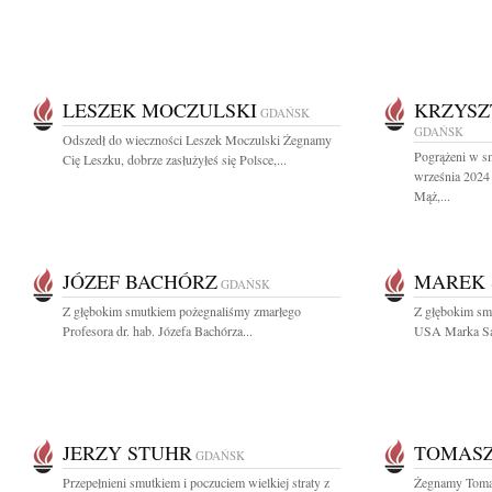
LESZEK MOCZULSKI
KRZYSZ
GDAŃSK
GDAŃSK
Odszedł do wieczności Leszek Moczulski Żegnamy
Pogrążeni w s
Cię Leszku, dobrze zasłużyłeś się Polsce,...
września 2024 
Mąż,...
JÓZEF BACHÓRZ
MAREK 
GDAŃSK
Z głębokim smutkiem pożegnaliśmy zmarłego
Z głębokim sm
Profesora dr. hab. Józefa Bachórza...
USA Marka Sam
JERZY STUHR
TOMASZ
GDAŃSK
Przepełnieni smutkiem i poczuciem wielkiej straty z
Żegnamy Tomas