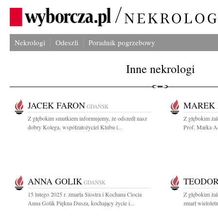
Nekrologi
Odeszli
Poradnik pogrzebowy
Inne nekrologi
JACEK FARON
MAREK 
GDAŃSK
Z głębokim smutkiem informujemy, że odszedł nasz
Z głębokim ża
dobry Kolega, współzałożyciel Klubu i...
Prof. Marka A
ANNA GOLIK
TEODO
GDAŃSK
15 lutego 2025 r. zmarła Siostra i Kochana Ciocia
Z głębokim żal
Anna Golik Piękna Dusza, kochający życie i...
zmarł wielolet