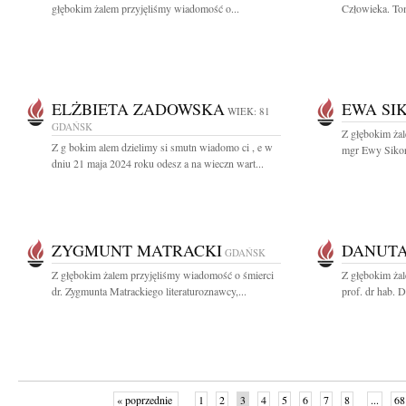
głębokim żalem przyjęliśmy wiadomość o...
Człowieka. To
ELŻBIETA ZADOWSKA
EWA SI
WIEK: 81
GDAŃSK
Z głębokim ża
Z g bokim alem dzielimy si smutn wiadomo ci , e w
mgr Ewy Sikors
dniu 21 maja 2024 roku odesz a na wieczn wart...
ZYGMUNT MATRACKI
DANUT
GDAŃSK
Z głębokim żalem przyjęliśmy wiadomość o śmierci
Z głębokim ża
dr. Zygmunta Matrackiego literaturoznawcy,...
prof. dr hab. 
« poprzednie
1
2
3
4
5
6
7
8
...
68