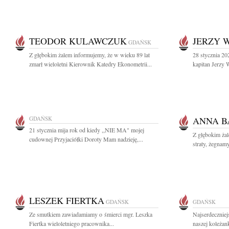
TEODOR KULAWCZUK
JERZY 
GDAŃSK
Z głębokim żalem informujemy, że w wieku 89 lat
28 stycznia 20
zmarł wieloletni Kierownik Katedry Ekonometrii...
kapitan Jerzy 
GDAŃSK
ANNA B
21 stycznia mija rok od kiedy ,,NIE MA" mojej
Z głębokim żal
cudownej Przyjaciółki Doroty Mam nadzieję,...
straty, żegnam
LESZEK FIERTKA
GDAŃSK
GDAŃSK
Ze smutkiem zawiadamiamy o śmierci mgr. Leszka
Najserdeczniej
Fiertka wieloletniego pracownika...
naszej koleżan