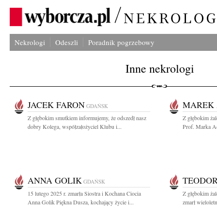
Nekrologi
Odeszli
Poradnik pogrzebowy
Inne nekrologi
JACEK FARON
MAREK 
GDAŃSK
Z głębokim smutkiem informujemy, że odszedł nasz
Z głębokim ża
dobry Kolega, współzałożyciel Klubu i...
Prof. Marka A
ANNA GOLIK
TEODO
GDAŃSK
15 lutego 2025 r. zmarła Siostra i Kochana Ciocia
Z głębokim żal
Anna Golik Piękna Dusza, kochający życie i...
zmarł wielolet