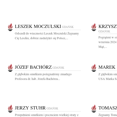
LESZEK MOCZULSKI
KRZYSZ
GDAŃSK
GDAŃSK
Odszedł do wieczności Leszek Moczulski Żegnamy
Pogrążeni w s
Cię Leszku, dobrze zasłużyłeś się Polsce,...
września 2024 
Mąż,...
JÓZEF BACHÓRZ
MAREK 
GDAŃSK
Z głębokim smutkiem pożegnaliśmy zmarłego
Z głębokim sm
Profesora dr. hab. Józefa Bachórza...
USA Marka Sam
JERZY STUHR
TOMASZ
GDAŃSK
Przepełnieni smutkiem i poczuciem wielkiej straty z
Żegnamy Tomas