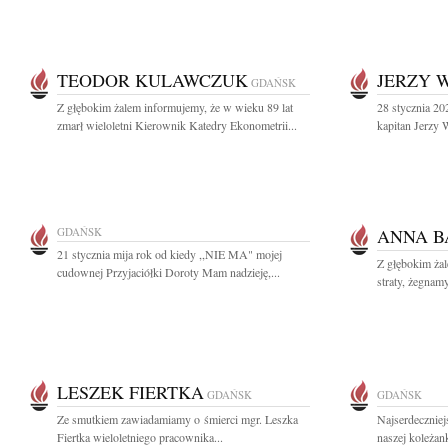
TEODOR KULAWCZUK
JERZY 
GDAŃSK
Z głębokim żalem informujemy, że w wieku 89 lat
28 stycznia 20
zmarł wieloletni Kierownik Katedry Ekonometrii...
kapitan Jerzy 
GDAŃSK
ANNA B
21 stycznia mija rok od kiedy ,,NIE MA" mojej
Z głębokim żal
cudownej Przyjaciółki Doroty Mam nadzieję,...
straty, żegnam
LESZEK FIERTKA
GDAŃSK
GDAŃSK
Ze smutkiem zawiadamiamy o śmierci mgr. Leszka
Najserdeczniej
Fiertka wieloletniego pracownika...
naszej koleżan