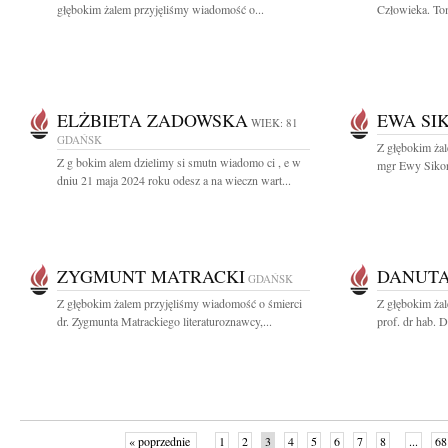
głębokim żalem przyjęliśmy wiadomość o...
Człowieka. To
ELŻBIETA ZADOWSKA
EWA SI
WIEK: 81
GDAŃSK
Z głębokim ża
Z g bokim alem dzielimy si smutn wiadomo ci , e w
mgr Ewy Sikors
dniu 21 maja 2024 roku odesz a na wieczn wart...
ZYGMUNT MATRACKI
DANUT
GDAŃSK
Z głębokim żalem przyjęliśmy wiadomość o śmierci
Z głębokim ża
dr. Zygmunta Matrackiego literaturoznawcy,...
prof. dr hab. 
« poprzednie
1
2
3
4
5
6
7
8
...
68