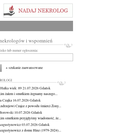
 nekrologów i wspomnień
wisko lub numer ogłoszenia:
+ szukanie zaawansowane
KROLOGI
 Halka
wiek: 89
21.07.2026
Gdańsk
kim żalem i smutkiem żegnamy naszego...
a Czajka
16.07.2026
Gdańsk
ndrzejowi Czajce z powodu śmierci Żony...
Borowski
10.07.2026
Gdańsk
kim smutkiem przyjęłyśmy wiadomość, że...
Augustynowicz
03.07.2026
Gdańsk
Augustynowicz z domu Hinz (1979-2024)...