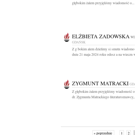
głębokim żalem przyjęliśmy wiadomość o...
ELŻBIETA ZADOWSKA
WI
GDAŃSK
Z g bokim alem dzielimy si smutn wiadomo 
dniu 21 maja 2024 roku odesz a na wieczn w
ZYGMUNT MATRACKI
GD
Z głębokim żalem przyjęliśmy wiadomość o
dr. Zygmunta Matrackiego literaturoznawcy,.
« poprzednie
1
2