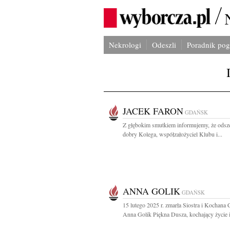
Nekrologi
Odeszli
Poradnik po
JACEK FARON
GDAŃSK
Z głębokim smutkiem informujemy, że odsz
dobry Kolega, współzałożyciel Klubu i...
ANNA GOLIK
GDAŃSK
15 lutego 2025 r. zmarła Siostra i Kochana 
Anna Golik Piękna Dusza, kochający życie i