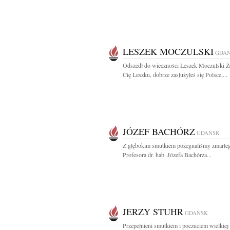
LESZEK MOCZULSKI
GDA
Odszedł do wieczności Leszek Moczulski 
Cię Leszku, dobrze zasłużyłeś się Polsce,...
JÓZEF BACHÓRZ
GDAŃSK
Z głębokim smutkiem pożegnaliśmy zmarłe
Profesora dr. hab. Józefa Bachórza...
JERZY STUHR
GDAŃSK
Przepełnieni smutkiem i poczuciem wielkiej 