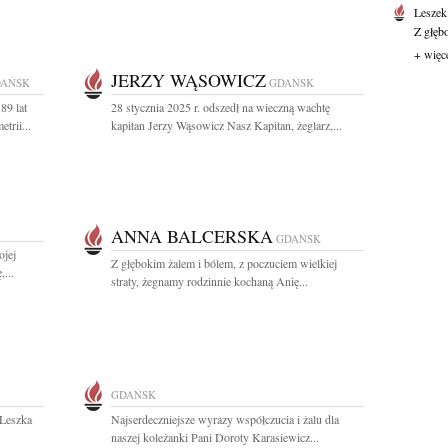
Leszek
Z głęb
+ więc
JERZY WĄSOWICZ
AŃSK
GDAŃSK
89 lat
28 stycznia 2025 r. odszedł na wieczną wachtę
trii...
kapitan Jerzy Wąsowicz Nasz Kapitan, żeglarz,...
ANNA BALCERSKA
GDAŃSK
ojej
Z głębokim żalem i bólem, z poczuciem wielkiej
...
straty, żegnamy rodzinnie kochaną Anię...
GDAŃSK
 Leszka
Najserdeczniejsze wyrazy współczucia i żalu dla
naszej koleżanki Pani Doroty Karasiewicz...