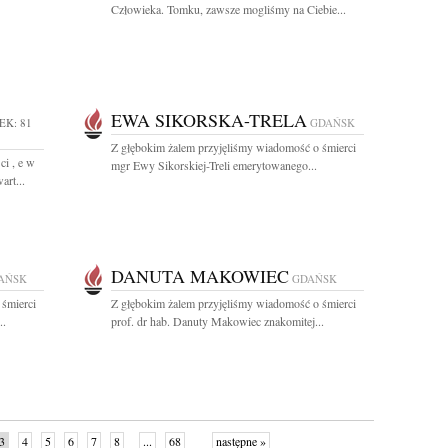
Człowieka. Tomku, zawsze mogliśmy na Ciebie...
EWA SIKORSKA-TRELA
EK: 81
GDAŃSK
Z głębokim żalem przyjęliśmy wiadomość o śmierci
ci , e w
mgr Ewy Sikorskiej-Treli emerytowanego...
art...
DANUTA MAKOWIEC
AŃSK
GDAŃSK
 śmierci
Z głębokim żalem przyjęliśmy wiadomość o śmierci
..
prof. dr hab. Danuty Makowiec znakomitej...
3
4
5
6
7
8
...
68
następne »