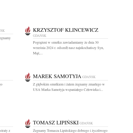
KRZYSZTOF KLINCEWICZ
ŃSK
GDAŃSK
Żegnamy
Pogrążeni w smutku zawiadamiamy że dnia 30
września 2024 r. odszedł nasz najukochańszy Syn,
Mąż,...
MAREK SAMOTYJA
GDAŃSK
go
Z głębokim smutkiem i żalem żegnamy zmarłego w
USA Marka Samotyja wspaniałego Człowieka i...
TOMASZ LIPIŃSKI
GDAŃSK
straty z
Żegnamy Tomasza Lipińskiego dobrego i życzliwego