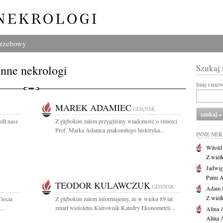
grzebowy
Inne nekrologi
Szukaj
Imię i naz
MAREK ADAMIEC
GDAŃSK
edł nasz
Z głębokim żalem przyjęliśmy wiadomość o śmierci
Prof. Marka Adamca znakomitego historyka...
INNE NE
Witold
Z wiel
Jadwig
Panu A
TEODOR KULAWCZUK
GDAŃSK
Adam 
Z wiel
Ciocia
Z głębokim żalem informujemy, że w wieku 89 lat
...
zmarł wieloletni Kierownik Katedry Ekonometrii...
Alina 
Alina 