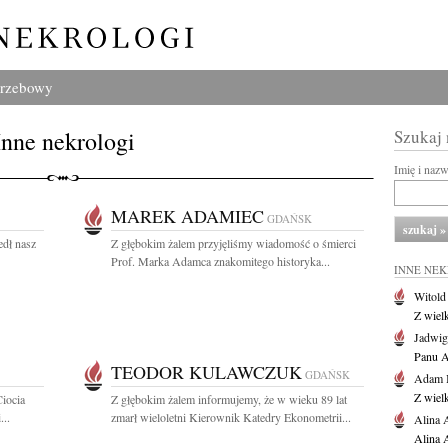
grzebowy
Inne nekrologi
Szukaj
Imię i naz
MAREK ADAMIEC
GDAŃSK
edł nasz
Z głębokim żalem przyjęliśmy wiadomość o śmierci
Prof. Marka Adamca znakomitego historyka...
INNE NE
Witold
Z wiel
Jadwig
Panu A
TEODOR KULAWCZUK
GDAŃSK
Adam 
Z wiel
Ciocia
Z głębokim żalem informujemy, że w wieku 89 lat
...
zmarł wieloletni Kierownik Katedry Ekonometrii...
Alina 
Alina 