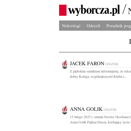
Nekrologi
Odeszli
Poradnik po
JACEK FARON
GDAŃSK
Z głębokim smutkiem informujemy, że odsz
dobry Kolega, współzałożyciel Klubu i...
ANNA GOLIK
GDAŃSK
15 lutego 2025 r. zmarła Siostra i Kochana 
Anna Golik Piękna Dusza, kochający życie i