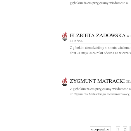
głębokim żalem przyjęliśmy wiadomość o...
ELŻBIETA ZADOWSKA
WI
GDAŃSK
Z g bokim alem dzielimy si smutn wiadomo 
dniu 21 maja 2024 roku odesz a na wieczn w
ZYGMUNT MATRACKI
GD
Z głębokim żalem przyjęliśmy wiadomość o
dr. Zygmunta Matrackiego literaturoznawcy,.
« poprzednie
1
2