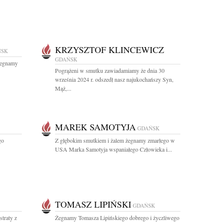
KRZYSZTOF KLINCEWICZ
ŃSK
GDAŃSK
Żegnamy
Pogrążeni w smutku zawiadamiamy że dnia 30
września 2024 r. odszedł nasz najukochańszy Syn,
Mąż,...
MAREK SAMOTYJA
GDAŃSK
go
Z głębokim smutkiem i żalem żegnamy zmarłego w
USA Marka Samotyja wspaniałego Człowieka i...
TOMASZ LIPIŃSKI
GDAŃSK
straty z
Żegnamy Tomasza Lipińskiego dobrego i życzliwego