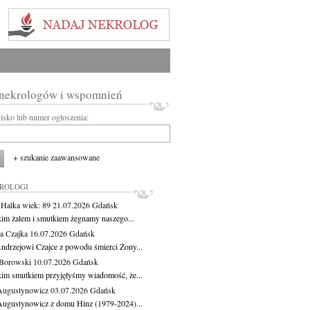
 nekrologów i wspomnień
wisko lub numer ogłoszenia:
+ szukanie zaawansowane
KROLOGI
 Halka
wiek: 89
21.07.2026
Gdańsk
kim żalem i smutkiem żegnamy naszego...
a Czajka
16.07.2026
Gdańsk
ndrzejowi Czajce z powodu śmierci Żony...
Borowski
10.07.2026
Gdańsk
kim smutkiem przyjęłyśmy wiadomość, że...
Augustynowicz
03.07.2026
Gdańsk
Augustynowicz z domu Hinz (1979-2024)...