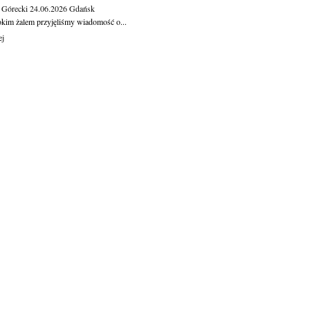
 Górecki
24.06.2026
Gdańsk
okim żalem przyjęliśmy wiadomość o...
ej