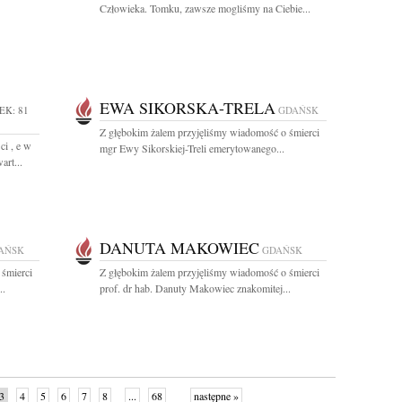
Człowieka. Tomku, zawsze mogliśmy na Ciebie...
EWA SIKORSKA-TRELA
EK: 81
GDAŃSK
Z głębokim żalem przyjęliśmy wiadomość o śmierci
ci , e w
mgr Ewy Sikorskiej-Treli emerytowanego...
art...
DANUTA MAKOWIEC
AŃSK
GDAŃSK
 śmierci
Z głębokim żalem przyjęliśmy wiadomość o śmierci
..
prof. dr hab. Danuty Makowiec znakomitej...
3
4
5
6
7
8
...
68
następne »