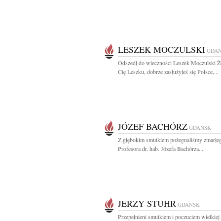
LESZEK MOCZULSKI
GDA
Odszedł do wieczności Leszek Moczulski 
Cię Leszku, dobrze zasłużyłeś się Polsce,...
JÓZEF BACHÓRZ
GDAŃSK
Z głębokim smutkiem pożegnaliśmy zmarłe
Profesora dr. hab. Józefa Bachórza...
JERZY STUHR
GDAŃSK
Przepełnieni smutkiem i poczuciem wielkiej 