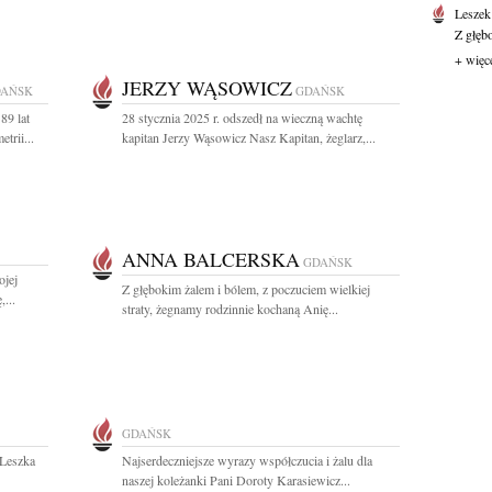
Leszek
Z głęb
+ więc
JERZY WĄSOWICZ
AŃSK
GDAŃSK
89 lat
28 stycznia 2025 r. odszedł na wieczną wachtę
trii...
kapitan Jerzy Wąsowicz Nasz Kapitan, żeglarz,...
ANNA BALCERSKA
GDAŃSK
ojej
Z głębokim żalem i bólem, z poczuciem wielkiej
...
straty, żegnamy rodzinnie kochaną Anię...
GDAŃSK
 Leszka
Najserdeczniejsze wyrazy współczucia i żalu dla
naszej koleżanki Pani Doroty Karasiewicz...