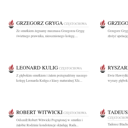
GRZEGORZ GRYGA
GRZEGO
CZĘSTOCHOWA
Ze smutkiem żegnamy mecenasa Grzegorza Grygę
Grzegorz Gryg
świetnego prawnika, nieocenionego kolegę....
złożyć apelacj
LEONARD KULIG
RYSZAR
CZĘSTOCHOWA
Z głębokim smutkiem i żalem pożegnaliśmy naszego
Ewie Hawryłki
kolegę Leonarda Kuliga z klasy maturalnej XIc...
wyrazy głęboki
ROBERT WITWICKI
TADEUS
CZĘSTOCHOWA
CZĘSTOCHO
Odszedł Robert Witwicki Pogrążonej w smutku i
Tadeusz Blach
żałobie Rodzinie kondolencje składają: Rada...