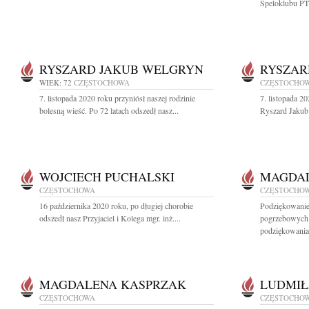
Speloklubu PT
RYSZARD JAKUB WELGRYN
RYSZAR
WIEK: 72
CZĘSTOCHOWA
CZĘSTOCHO
7. listopada 2020 roku przyniósł naszej rodzinie
7. listopada 2
bolesną wieść. Po 72 latach odszedł nasz...
Ryszard Jakub
WOJCIECH PUCHALSKI
MAGDAL
CZĘSTOCHOWA
CZĘSTOCHO
16 października 2020 roku, po długiej chorobie
Podziękowanie
odszedł nasz Przyjaciel i Kolega mgr. inż....
pogrzebowych
podziękowania.
MAGDALENA KASPRZAK
LUDMIŁ
CZĘSTOCHOWA
CZĘSTOCHO