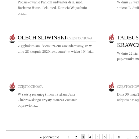
Podziękowanie Paniom ordynator dr n. med.
W dniu 27 wrze
Barbarze Huras i lek. med. Dorocie Wojtachnio
śmierci Ludmił
oraz...
OLECH ŚLIWIŃSKI
TADEUS
CZĘSTOCHOWA
KRAWC
Z głębokim smutkiem i żalem zawiadamiamy, że w
dniu 28 sierpnia 2020 roku zmarł w wieku 104 lat...
W dniu 22 sierp
pułkownika mag
CZĘSTOCHOWA
CZĘSTOCHO
W szóstą rocznicę śmierci Stefana Jana
Dnia 30 maja 2
Chabrowskiego artysty malarza Zostanie
odejścia nasze
odprawiona...
« poprzednie
1
2
3
4
5
6
7
8
...
22