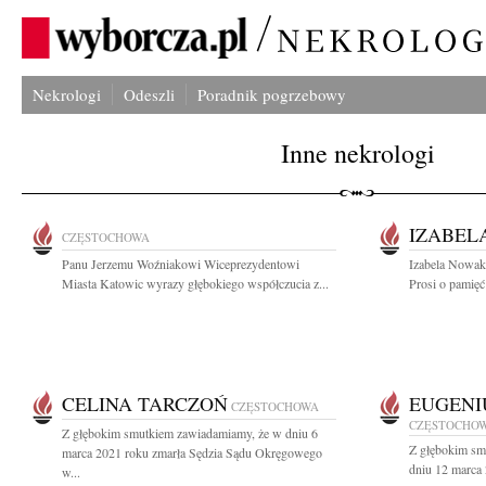
Nekrologi
Odeszli
Poradnik pogrzebowy
Inne nekrologi
IZABEL
CZĘSTOCHOWA
Panu Jerzemu Woźniakowi Wiceprezydentowi
Izabela Nowak 
Miasta Katowic wyrazy głębokiego współczucia z...
Prosi o pamięć
CELINA TARCZOŃ
EUGENI
CZĘSTOCHOWA
CZĘSTOCHO
Z głębokim smutkiem zawiadamiamy, że w dniu 6
Z głębokim sm
marca 2021 roku zmarła Sędzia Sądu Okręgowego
dniu 12 marca 
w...