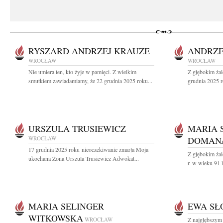
RYSZARD ANDRZEJ KRAUZE
ANDRZE
WROCŁAW
WROCŁAW
Nie umiera ten, kto żyje w pamięci. Z wielkim
Z głębokim ża
smutkiem zawiadamiamy, że 22 grudnia 2025 roku...
grudnia 2025 r
URSZULA TRUSIEWICZ
MARIA 
WROCŁAW
DOMANA
17 grudnia 2025 roku nieoczekiwanie zmarła Moja
Z głębokim ża
ukochana Żona Urszula Trusiewicz Adwokat...
r. w wieku 91 l
MARIA SELINGER
EWA SŁ
WITKOWSKA
WROCŁAW
Z najgłębszym