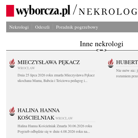
Nekrologi
Odeszli
Poradnik pogrzebowy
Inne nekrologi
MIECZYSŁAWA PĘKACZ
HUBERT
WROCŁAW
Nie mów nic: ju
Dnia 25 lipca 2026 roku zmarła Mieczysława Pękacz
rozumiem przed
ukochana Mama, Babcia i Teściowa pedagog i...
HALINA HANNA
KOŚCIELNIAK
WROCŁAW
Halina Hanna Kościelniak Zmarła 30.06.2026 roku
Pogrzeb odbędzie się w dniu 4.08.2026 roku na...