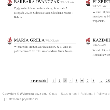
BARBARA IWAŃCZAK
ELŻBIE
WROCŁAW
WROCŁAW
Z głębokim żalem zawiadamiamy, że w dniu 2
W dniu 30 paź
listopada 2025r. Odeszła Nasza Ukochana Mama i
przeżywszy 80 
Babcia...
wspaniała...
MARIA GRELA
KAZIMI
WROCŁAW
WROCŁAW
W głębokim smutku zawiadamiamy, że w dniu 18
W dniu 19 paź
października 2025 roku zmarła Maria Grela Nasza...
Romankiewicz 
« poprzednie
1
2
3
4
5
6
7
8
...
23
Copyright © Wyborcza sp. z o.o.
O nas
Staże u nas
Reklama
Polityka 
Ustawienia prywatności